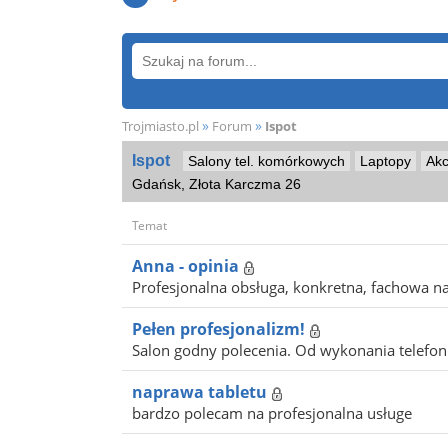
»
»
Trojmiasto.pl
Forum
Ispot
Ispot
Salony tel. komórkowych
Laptopy
Akc
Gdańsk, Złota Karczma 26
Temat
Anna - opinia
Profesjonalna obsługa, konkretna, fachowa na
Pełen profesjonalizm!
Salon godny polecenia. Od wykonania telefonu
naprawa tabletu
bardzo polecam na profesjonalna usługe