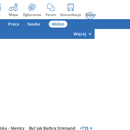
o
Mapa
Ogłoszenia
Forum
Komunikacja
Raport
Praca
Nauka
Wideo
Więcej
»
lska - Niemcy
Być jak Barbra Streisand
+
715