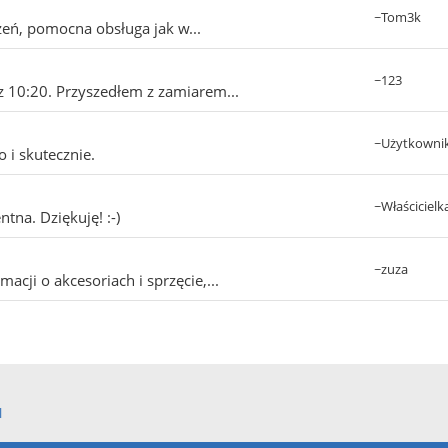
~Tom3k
eń, pomocna obsługa jak w...
~123
 10:20. Przyszedłem z zamiarem...
~Użytkowni
 i skutecznie.
~Właścicielk
tna. Dziękuję! :-)
~zuza
cji o akcesoriach i sprzęcie,...
l