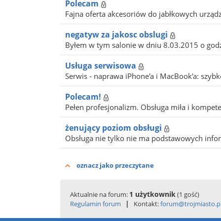
Polecam
Fajna oferta akcesoriów do jabłkowych urządz
negatyw za jakosc obslugi
Byłem w tym salonie w dniu 8.03.2015 o godz
Usługa serwisowa
Serwis - naprawa iPhone'a i MacBook'a: szybko
Polecam!
Pełen profesjonalizm. Obsługa miła i kompeten
żenujący poziom obsługi
Obsługa nie tylko nie ma podstawowych informa
oznacz jako przeczytane
1 użytkownik
Aktualnie na forum:
(1 gość)
|
Regulamin forum
Kontakt:
forum@trojmiasto.p