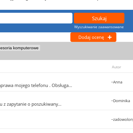
Wyszukiwanie zaawansowane
Dodaj ocenę
esoria komputerowe
Autor
~Anna
prawa mojego telefonu . Obsługa...
~Dominika
 z zapytanie o poszukiwany...
~zadowolon