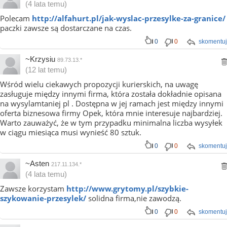
(4 lata temu)
Polecam
http://alfahurt.pl/jak-wyslac-przesylke-za-granice/
paczki zawsze są dostarczane na czas.
0
0
skomentuj
~Krzysiu
89.73.13.*
(12 lat temu)
Wśród wielu ciekawych propozycji kurierskich, na uwagę
zasługuje między innymi firma, która została dokładnie opisana
na wysylamtaniej pl . Dostępna w jej ramach jest między innymi
oferta biznesowa firmy Opek, która mnie interesuje najbardziej.
Warto zauważyć, że w tym przypadku minimalna liczba wysyłek
w ciągu miesiąca musi wynieść 80 sztuk.
0
0
skomentuj
~Asten
217.11.134.*
(4 lata temu)
Zawsze korzystam
http://www.grytomy.pl/szybkie-
szykowanie-przesylek/
solidna firma,nie zawodzą.
0
0
skomentuj