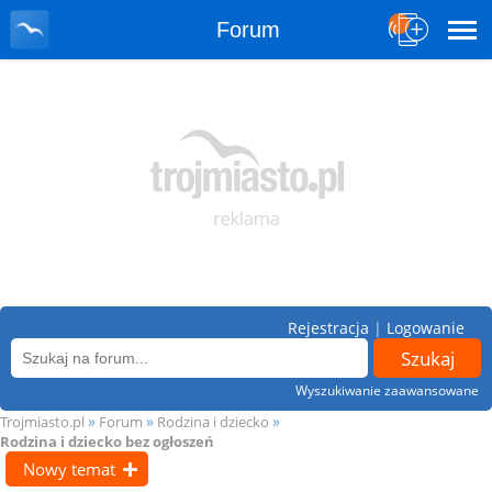
Forum
Rejestracja
|
Logowanie
Wyszukiwanie zaawansowane
»
»
»
Trojmiasto.pl
Forum
Rodzina i dziecko
Rodzina i dziecko bez ogłoszeń
Nowy temat