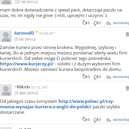
(11 lat temu)
mam dobre doświadczenie z speed pack, dstarczaja paczki na
czas, nic im nigdy nie ginie :) mili, uprzejmi i uczynni :)
0
0
skomentuj
karinos83
78.159.83.*
(5 lat temu)
Zamów kuriera przez stronę brokera. Wygodniej, szybciej i
taniej. Bo w jednym miejscu możesz porównać oferty wielu firm
kurierskich. Od siebie mogę Ci polecieć tego pośrednika
https://www.kurjerzy.pl/
- solidni i z dużym wyborem firm
kurierskich. Możesz zamówić kuriera bezpośrednio do domu.
0
0
skomentuj
~Mikrdo
217.11.134.*
(4 lata temu)
Od jakiegoś czasu korzystam
http://www.polsec.pl/czy-
mozna-wynajac-kuriera-z-anglii-do-polski/
paczki szybko
dostarczane.
0
0
skomentuj