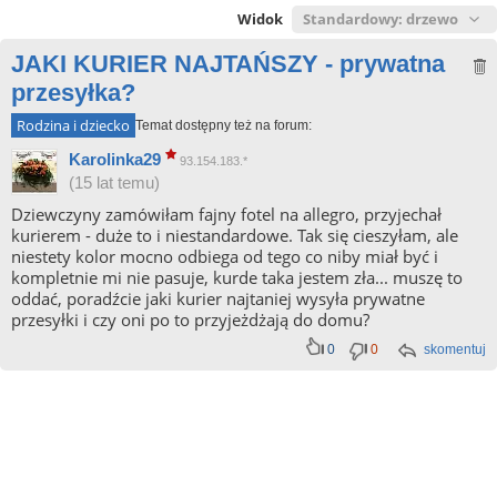
Widok
JAKI KURIER NAJTAŃSZY - prywatna
przesyłka?
Rodzina i dziecko
Temat dostępny też na forum:
Karolinka29
93.154.183.*
(15 lat temu)
Dziewczyny zamówiłam fajny fotel na allegro, przyjechał
kurierem - duże to i niestandardowe. Tak się cieszyłam, ale
niestety kolor mocno odbiega od tego co niby miał być i
kompletnie mi nie pasuje, kurde taka jestem zła... muszę to
oddać, poradźcie jaki kurier najtaniej wysyła prywatne
przesyłki i czy oni po to przyjeżdżają do domu?
0
0
skomentuj