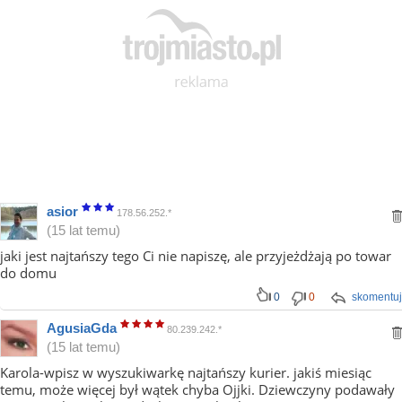
asior
178.56.252.*
(15 lat temu)
jaki jest najtańszy tego Ci nie napiszę, ale przyjeżdżają po towar
do domu
0
0
skomentuj
AgusiaGda
80.239.242.*
(15 lat temu)
Karola-wpisz w wyszukiwarkę najtańszy kurier. jakiś miesiąc
temu, może więcej był wątek chyba Ojjki. Dziewczyny podawały