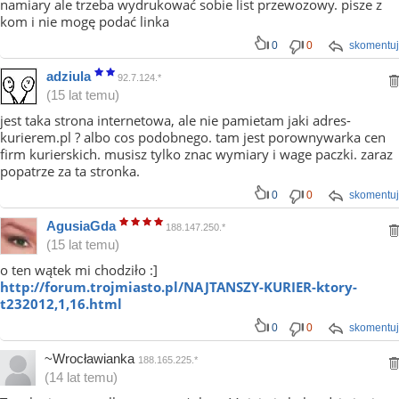
namiary ale trzeba wydrukować sobie list przewozowy. pisze z
kom i nie mogę podać linka
0
0
skomentuj
adziula
92.7.124.*
(15 lat temu)
jest taka strona internetowa, ale nie pamietam jaki adres-
kurierem.pl ? albo cos podobnego. tam jest porownywarka cen
firm kurierskich. musisz tylko znac wymiary i wage paczki. zaraz
popatrze za ta stronka.
0
0
skomentuj
AgusiaGda
188.147.250.*
(15 lat temu)
o ten wątek mi chodziło :]
http://forum.trojmiasto.pl/NAJTANSZY-KURIER-ktory-
t232012,1,16.html
0
0
skomentuj
~Wrocławianka
188.165.225.*
(14 lat temu)