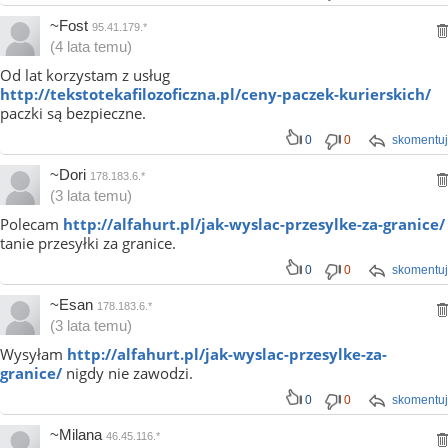
~Fost
95.41.179.*
(4 lata temu)
Od lat korzystam z usług
http://tekstotekafilozoficzna.pl/ceny-paczek-kurierskich/
paczki są bezpieczne.
0
0
skomentuj
~Dori
178.183.6.*
(3 lata temu)
Polecam
http://alfahurt.pl/jak-wyslac-przesylke-za-granice/
tanie przesyłki za granice.
0
0
skomentuj
~Esan
178.183.6.*
(3 lata temu)
Wysyłam
http://alfahurt.pl/jak-wyslac-przesylke-za-
granice/
nigdy nie zawodzi.
0
0
skomentuj
~Milana
46.45.116.*