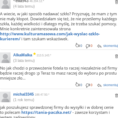
~elila943
46.204.12.*
(4 lata temu)
A wiecie, w jaki sposób nadawać szkło? Przyznaję, że mam z tym
nie mały kłopot. Dowiedziałam się też, że nie prześlemy każdego
szkła, każdej wielkości i dlatego myślę, że trzeba szukać pomocy.
Mnie konkretnie zainteresowała strona
http://www.kulturamasowa.com/jak-wyslac-szklo-
kurierem/
i tam szukam wskazówek.
0
0
skomentuj
AlkaMalka
213.5.143.*
(3 lata temu)
No jak chodzi o przewożenie fotela to raczej niezależnie od firmy
będzie raczej drogo :p Teraz to masz raczej do wyboru po prostu
mniejsze zło...
0
0
skomentuj
michal3345
188.47.50.*
(1 rok temu)
jak poszukujesz sprawdzonej firmy do wysyłki i w dobrej cenie
to polecam
https://tania-paczka.net/
- zawsze korzystam i
jestem zadowolony