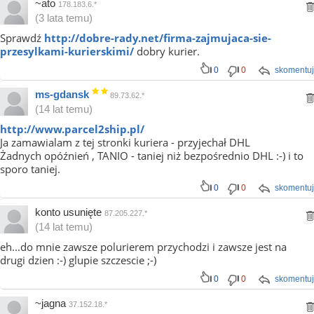
~ato
178.183.6.*
(3 lata temu)
Sprawdź
http://dobre-rady.net/firma-zajmujaca-sie-
przesylkami-kurierskimi/
dobry kurier.
0
0
skomentuj
ms-gdansk
89.73.62.*
(14 lat temu)
http://www.parcel2ship.pl/
Ja zamawialam z tej stronki kuriera - przyjechał DHL
Żadnych opóźnień , TANIO - taniej niż bezpośrednio DHL :-) i to
sporo taniej.
0
0
skomentuj
konto usunięte
87.205.227.*
(14 lat temu)
eh...do mnie zawsze polurierem przychodzi i zawsze jest na
drugi dzien :-) glupie szczescie ;-)
0
0
skomentuj
~jagna
37.152.18.*