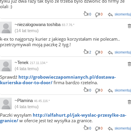
tylku juz dwa razy tak bylo ze trzeba bylo dzwonic do firmy ze
olali :)
0
0
skomentuj
~niezalogowana toshiba
83.7.76.*
(14 lat temu)
k-ex to najgorszy kurier z jakiego korzystałam nie polecam..
przetrzymywali moją paczkę 2 tyg.!
2
0
skomentuj
~Tenek
217.11.134.*
(4 lata temu)
Sprawdź
http://grobowieczapomnianych.pl/dostawa-
kurierska-door-to-door/
firma bardzo rzetelna.
0
0
skomentuj
~Plamina
46.45.116.*
(4 lata temu)
Paczki wysyłam
http://alfahurt.pl/jak-wyslac-przesylke-za-
granice/
w ofercie jest też wysyłka za granice.
0
0
skomentuj