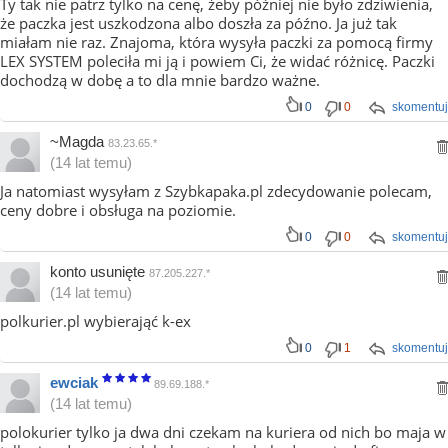
Ty tak nie patrz tylko na cenę, żeby później nie było zdziwienia,
że paczka jest uszkodzona albo doszła za późno. Ja już tak
miałam nie raz. Znajoma, która wysyła paczki za pomocą firmy
LEX SYSTEM poleciła mi ją i powiem Ci, że widać różnicę. Paczki
dochodzą w dobę a to dla mnie bardzo ważne.
0
0
skomentuj
~Magda
83.23.65.*
(14 lat temu)
Ja natomiast wysyłam z Szybkapaka.pl zdecydowanie polecam,
ceny dobre i obsługa na poziomie.
0
0
skomentuj
konto usunięte
87.205.227.*
(14 lat temu)
polkurier.pl wybierająć k-ex
0
1
skomentuj
ewciak
89.69.188.*
(14 lat temu)
polokurier tylko ja dwa dni czekam na kuriera od nich bo maja w