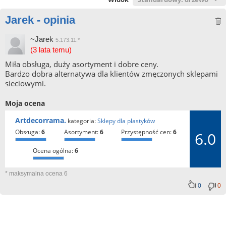
Jarek - opinia
~Jarek
5.173.11.*
(3 lata temu)
Miła obsługa, duży asortyment i dobre ceny.
Bardzo dobra alternatywa dla klientów zmęczonych sklepami
sieciowymi.
Moja ocena
Artdecorrama.
kategoria:
Sklepy dla plastyków
obsługa:
6
asortyment:
6
przystępność cen:
6
6.0
ocena ogólna:
6
* maksymalna ocena 6
0
0