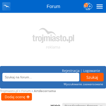
Forum
Rejestracja
|
Logowanie
Wyszukiwanie zaawansowane
»
»
Trojmiasto.pl
Forum
Artdecorrama
Dodaj ocenę
Widok