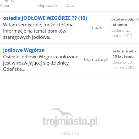
Temat
Autor
Odpowiedzi
Data
osiedle JODŁOWE WZGÓRZE ??
(10)
ostatnia odp. 8
Witam serdecznie, może ktoś ma
lat temu
ziuzik
informacje na temat domków
dodano: 23
marca 2017
szeregowych Jodłowe...
Jodłowe Wzgórza
ostatnia odp.
Osiedle Jodłowe Wzgórza położone
10 lat temu
trojmiasto.pl
jest w rozwijającej się dzielnicy
dodano: 30
czerwca 2016
Gdańska,...