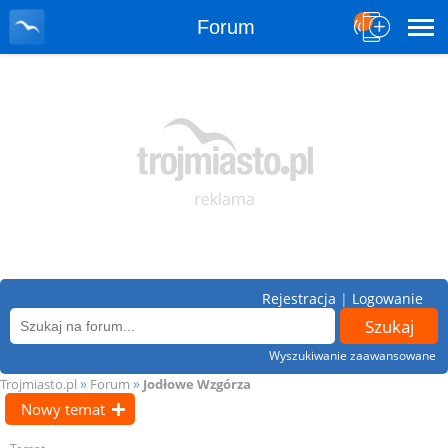
Forum
Rejestracja
|
Logowanie
Wyszukiwanie zaawansowane
»
»
Trojmiasto.pl
Forum
Jodłowe Wzgórza
Nowy temat