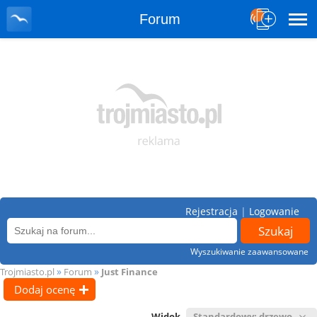
Forum
Rejestracja
|
Logowanie
Wyszukiwanie zaawansowane
»
»
Trojmiasto.pl
Forum
Just Finance
Dodaj ocenę
Widok