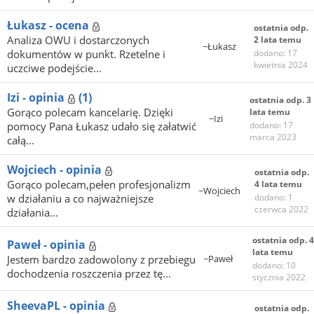
Łukasz - ocena
ostatnia odp.
Analiza OWU i dostarczonych
2 lata temu
~Łukasz
dokumentów w punkt. Rzetelne i
dodano: 17
kwietnia 2024
uczciwe podejście...
Izi - opinia
(1)
ostatnia odp. 3
Gorąco polecam kancelarię. Dzięki
lata temu
~Izi
pomocy Pana Łukasz udało się załatwić
dodano: 17
marca 2023
całą...
Wojciech - opinia
ostatnia odp.
Gorąco polecam,pełen profesjonalizm
4 lata temu
~Wojciech
w działaniu a co najważniejsze
dodano: 1
czerwca 2022
działania...
ostatnia odp. 4
Paweł - opinia
lata temu
Jestem bardzo zadowolony z przebiegu
~Paweł
dodano: 10
dochodzenia roszczenia przez tę...
stycznia 2022
SheevaPL - opinia
ostatnia odp.