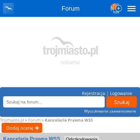
Forum
Rejestracja
|
Logowanie
Wyszukiwanie zaawansowane
»
»
Trojmiasto.pl
Forum
Kancelaria Prawna WSS
Dodaj ocenę
Kancelaria Prawna WSS
Odszkodowania