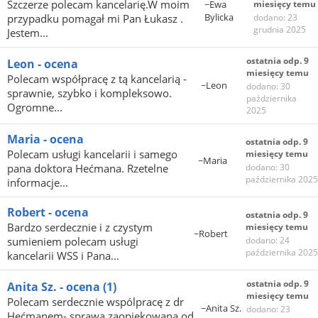
Szczerze polecam kancelarię.W moim
~Ewa
miesięcy temu
Bylicka
przypadku pomagał mi Pan Łukasz .
dodano: 23
grudnia 2025
Jestem...
ostatnia odp. 9
Leon - ocena
miesięcy temu
Polecam współpracę z tą kancelarią -
~Leon
dodano: 30
sprawnie, szybko i kompleksowo.
października
Ogromne...
2025
Maria - ocena
ostatnia odp. 9
Polecam usługi kancelarii i samego
miesięcy temu
~Maria
pana doktora Hećmana. Rzetelne
dodano: 30
października 2025
informacje...
Robert - ocena
ostatnia odp. 9
Bardzo serdecznie i z czystym
miesięcy temu
~Robert
sumieniem polecam usługi
dodano: 24
października 2025
kancelarii WSS i Pana...
ostatnia odp. 9
Anita Sz. - ocena
(1)
miesięcy temu
Polecam serdecznie wspólpracę z dr
~Anita Sz.
dodano: 23
Hećmanem- sprawa zaopiekowana od