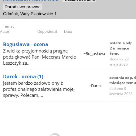
Doradztwo prawne
Gdańsk, Wały Piastowskie 1
Temat
Autor
Odpowiedzi
Data
ostatnia odp.
Bogusława - ocena
2 miesiące
Z wielką przyjemnością pragnę
~Bogusława
temu
podziękować Pani Mecenas Marcie
dodano: 29
Leszczyk za...
maja 2026
Darek - ocena
(1)
ostatnia odp. 4
Jestem bardzo zadowolony z
miesiące temu
~Darek
profesjonalnego załatwienia mojej
dodano: 3
kwietnia 2026
sprawy. Polecam,...