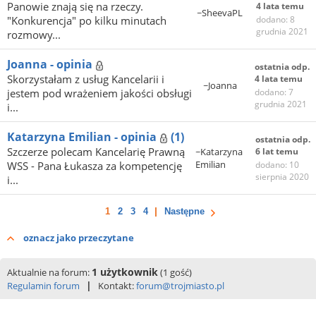
Panowie znają się na rzeczy.
4 lata temu
~SheevaPL
"Konkurencja" po kilku minutach
dodano: 8
grudnia 2021
rozmowy...
Joanna - opinia
ostatnia odp.
Skorzystałam z usług Kancelarii i
4 lata temu
~Joanna
jestem pod wrażeniem jakości obsługi
dodano: 7
grudnia 2021
i...
Katarzyna Emilian - opinia
(1)
ostatnia odp.
Szczerze polecam Kancelarię Prawną
~Katarzyna
6 lat temu
Emilian
WSS - Pana Łukasza za kompetencję
dodano: 10
sierpnia 2020
i...
1
2
3
4
Następne
oznacz jako przeczytane
1 użytkownik
Aktualnie na forum:
(1 gość)
|
Regulamin forum
Kontakt:
forum@trojmiasto.pl