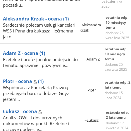
października
poczatku...
2025
ostatnia odp.
Aleksandra Krzak - ocena
(1)
10 miesięcy
Serdecznie polecam usługi kancelarii
~Aleksandra
temu
Krzak
WSS i Pana dra Łukasza Hećmanna
dodano: 26
jako...
września 2025
ostatnia odp.
Adam Z - ocena
(1)
10 miesięcy
Rzetelne i profesjonalne podejście do
~Adam Z
temu
dodano: 25
tematu. Sprawnie i pozytywnie...
czerwca 2025
Piotr - ocena
(1)
ostatnia odp. 2
Współpraca z Kancelarią Prawną
lata temu
~Piotr
przebiegała bardzo dobrze. Gdyż
dodano: 15
lipca 2024
jestem...
Łukasz - ocena
ostatnia odp.
Analiza OWU i dostarczonych
2 lata temu
~Łukasz
dokumentów w punkt. Rzetelne i
dodano: 17
kwietnia 2024
uczciwe podejście...