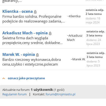
gwarancji,...
ostatnia odp.
Klientka - ocena
2 lata temu
Firma bardzo solidna. Profesjonalne
~Klientka
dodano: 16
podejście do realizowanego zadania,...
maja 2024
ostatnia odp.
Arkadiusz Mach - opinia
~Arkadiusz
3 lata temu
Świetna firma dach wygląda
Mach
dodano: 24
przepięknie,ceny srednie, dokładne...
lipca 2023
ostatnia odp.
Marek W. - opinia
3 lata temu
Bardzo rzeczowy wykonawca,dobra
~Marek W.
dodano: 5
cena,szybko i estetycznie,polecam
lipca 2023
oznacz jako przeczytane
1 użytkownik
Aktualnie na forum:
(1 gość)
|
Regulamin forum
Kontakt:
forum@trojmiasto.pl