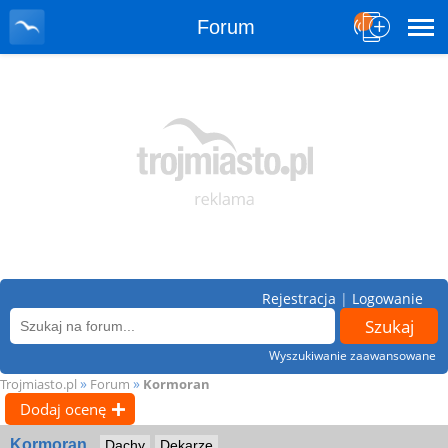
Forum
Rejestracja
|
Logowanie
Wyszukiwanie zaawansowane
»
»
Trojmiasto.pl
Forum
Kormoran
Dodaj ocenę
Kormoran
Dachy
Dekarze