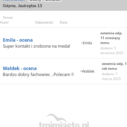
Gdynia, Jastrzębia 13
Temat
Autor
Odpowiedzi
Data
ostatnia odp.
11 miesięcy
Emila - ocena
~Emila
temu
Super kontakt i zrobione na medal
dodano: 5
września 2025
ostatnia odp. 1
Waldek - ocena
rok temu
~Waldek
Bardzo dobry fachowiec ..Polecam !!
dodano: 7
marca 2025