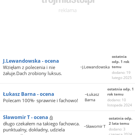
ostatnia
J.Lewandowska - ocena
odp. 1 rok
Wzięłam z polecenia i nie
~J.Lewandowska
temu
dodano: 19
żałuje.Dach zrobiony luksus.
lutego 2025
ostatnia odp. 1
Łukasz Barna - ocena
~Łukasz
rok temu
Barna
Polecam 100%- sprawnie i fachowo!
dodano: 10
listopada 2024
Sławomir T - ocena
ostatnia odp.
długo czekałem na takiego fachowca.
2 lata temu
~Sławomir T
punktualny, dokładny, udziela
dodano: 3
czerwca 2024