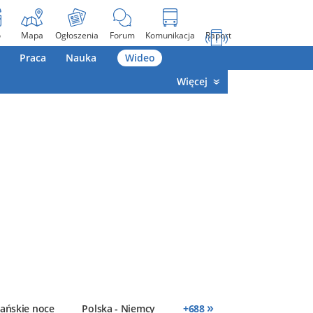
o
Mapa
Ogłoszenia
Forum
Komunikacja
Raport
Praca
Nauka
Wideo
Więcej
»
ańskie noce
Polska - Niemcy
+
688