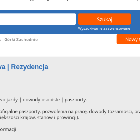
Wyszukiwanie zaawansowane
Nowy 
 - Górki Zachodnie
a | Rezydencja
o jazdy | dowody osobiste | paszporty.
icjalne paszporty, pozwolenia na pracę, dowody tożsamości, praw
ększości krajów, stanów i prowincji).
formacji