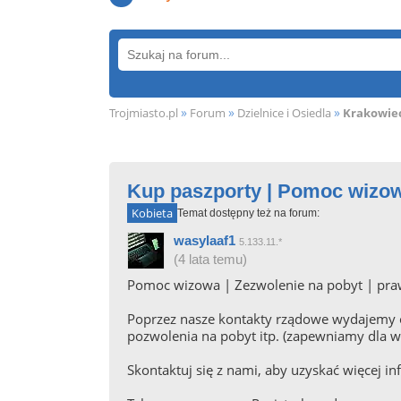
»
»
»
Trojmiasto.pl
Forum
Dzielnice i Osiedla
Krakowiec
Kup paszporty | Pomoc wizow
Kobieta
Temat dostępny też na forum:
wasylaaf1
5.133.11.*
(4 lata temu)
Pomoc wizowa | Zezwolenie na pobyt | praw
Poprzez nasze kontakty rządowe wydajemy of
pozwolenia na pobyt itp. (zapewniamy dla wi
Skontaktuj się z nami, aby uzyskać więcej in