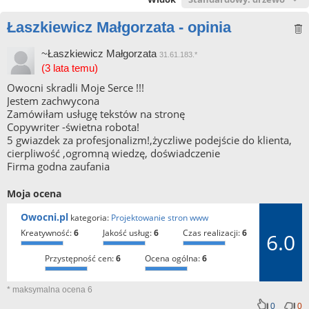
Łaszkiewicz Małgorzata - opinia
~Łaszkiewicz Małgorzata
31.61.183.*
(3 lata temu)
Owocni skradli Moje Serce !!!
Jestem zachwycona
Zamówiłam usługę tekstów na stronę
Copywriter -świetna robota!
5 gwiazdek za profesjonalizm!,życzliwe podejście do klienta,
cierpliwość ,ogromną wiedzę, doświadczenie
Firma godna zaufania
Moja ocena
Owocni.pl
kategoria:
Projektowanie stron www
kreatywność:
6
jakość usług:
6
czas realizacji:
6
6.0
przystępność cen:
6
ocena ogólna:
6
* maksymalna ocena 6
0
0