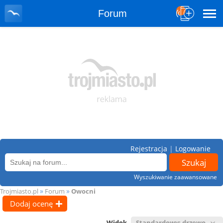
Forum
Rejestracja
|
Logowanie
Wyszukiwanie zaawansowane
»
»
Trojmiasto.pl
Forum
Owocni
Dodaj ocenę
Widok