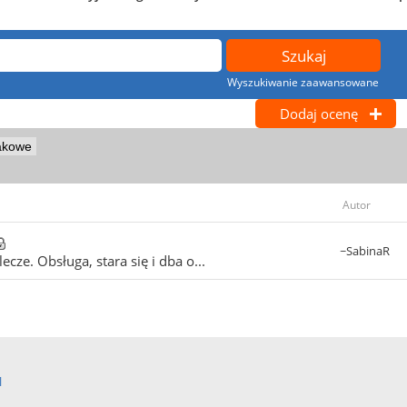
Wyszukiwanie zaawansowane
Dodaj ocenę
jakowe
Autor
~SabinaR
ze. Obsługa, stara się i dba o...
l