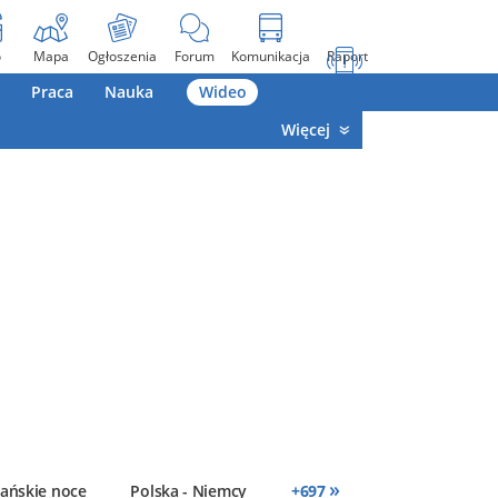
o
Mapa
Ogłoszenia
Forum
Komunikacja
Raport
Praca
Nauka
Wideo
Więcej
»
ańskie noce
Polska - Niemcy
+
697