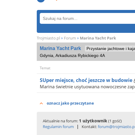
»
»
Trojmiasto.pl
Forum
Marina Yacht Park
Marina Yacht Park
Przystanie jachtowe i ka
Gdynia, Arkadiusza Rybickiego 4A
Temat
SUper miejsce, choć jeszcze w budowie
Marina świetnie usytuowana nowoczesne zaplec
oznacz jako przeczytane
1 użytkownik
Aktualnie na forum:
(1 gość)
|
Regulamin forum
Kontakt:
forum@trojmiasto.p