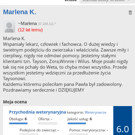
Marlena K.
~Marlena
37.109.111.*
(12 lat temu)
Marlena K.
Wspaniały lekarz, człowiek i fachowca. O dużej wiedzy i
świetnym podejściu do zwierzaka i właściciela. Zawsze miły i
cierpliwy, nigdy nie odmówi pomocy. Jesteśmy stałymi
klientami tzn. Tayson, Zora,Winnie i Wilus. Moje psiaki nigdy
tak się nie pchały do Weta, to chyba mówi wszystko. Przede
wszystkim jesteśmy wdzięczni za przedłużenie życia
Taysonowi.
Każdemu któremu poleciłam pana Pawła był zadowolony.
Pozdrawiamy serdecznie i DZIĘKUJEMY
Moja ocena
Przychodnia weterynaryjna
kategoria:
Weterynarze
obsługa:
6
oferta:
-
jakość usług:
6
6.0
podejście do zwierząt:
-
pomoc merytoryczna:
-