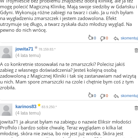
W Trójmieście bez problemu znajdziesz dobrą klinikę, ale ja też
mogę polecić Magiczną Klinikę. Mają swoje siedziby w Gdańsku i
Gdyni. Wykonują różne zabiegi na twarz i ciało. Ja u nich byłam
na wygładzeniu zmarszczek i jestem zadowolona. Efekt
utrzymuje się długo, a twarz zyskała dużo młodszy wygląd. Na
pewno do nich wrócę.
0
0
skomentuj
jowita71
78.159.83.*
(4 lata temu)
A co konkretnie stosowałaś na te zmarszczki? Polecisz jakiś
zabieg z własnego doświadczenia? Jesteś kolejną osobą
zadowoloną z Magicznej Kliniki i tak się zastanawiam nad wizytą
u nich. Mam spore zmarszczki na czole i chętnie bym coś z tym
zrobiła.
0
0
skomentuj
karinos83
83.9.250.*
(4 lata temu)
jowita71 ja akurat byłam na zabiegu o nazwie Eliksir młodości
Profhilo i bardzo sobie chwalę. Teraz wyglądam o kilka lat
młodziej, skóra nie zwisa, bo nie jest już wiotka. Skóra jest