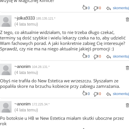
wizytę w Magicznej Klinice?
0
0
skomentuj
~jolka9333
185.135.121.*
(4 lata temu)
Z tego, co aktualnie widziałam, to nie trzeba długo czekać,
terminy są dość szybkie i wielu lekarzy czeka na to, aby udzielić
Wam fachowych porad. A jaki konkretnie zabieg Cię interesuje?
Sprawdź, czy nie ma na niego aktualnie jakiejś promocji :)
0
0
skomentuj
~anonim
104.28.131.*
(4 lata temu)
Obyś nie trafiła do New Estetica we wrzeszczu. Słyszałam ze
popaliła skore na brzuchu kobiecie przy zabiegu zamrażania.
0
0
skomentuj
~anonim
172.225.34.*
(4 lata temu)
Po botoksie u HB w New Estetica miałam skutki uboczne przez
rok