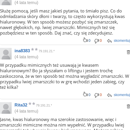
(4 lata temu)
Służę pomocą, jeśli masz jakieś pytania, to śmiało pisz. Co do
odmładzania skóry dłoni i twarzy, to często wykorzystują kwas
hialuronowy. W ten spsoób możesz pozbyć się zmarszczek,
nawet głębokich, np. lwiej zmarszczki. Mimicznych też się
pozbędziesz w ten sposób. Daj znać, czy się zdecydujesz.
0
0
skomentuj
ina8383
79.191.21.*
(4 lata temu)
W przypadku mimicznych też usuwają je kwasem
hialuronowym? Bo ja słyszałam o liftingu i jestem trochę
zaskoczona, że w ten sposób też można wygładzić zmarszczki. W
przypadku lwiej zmarszczki to w grę wchodzi jeden zabieg, czy
też kilka?
0
0
skomentuj
Rita32
79.191.21.*
(4 lata temu)
Jasne, kwas hialuronowy ma szerokie zastosowanie, więc i
zmarszczki mimiczne można nim wypełnić. W przypadku lwiej