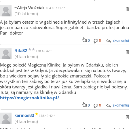
~Alicja Woźniak
104.167.117.*
(10 lat temu)
A ja byłam ostatnio w gabinecie InfinityMed w trzech żaglach i
jestem bardzo zadowolona. Super gabinet i bardzo profesjonalna
Pani doktor
0
0
skomentuj
Rita32
178.42.42.*
(4 lata temu)
Mogę polecić Magiczną Klinikę. Ja byłam w Gdańsku, ale ich
oddział jest też w Gdyni. Ja zdecydowałam się na botoks twarzy,
bo z wiekiem pojawiły się głębokie zmarszczki. Polecam
wszystkim ten zabieg, bo teraz już kurze łapki są niewidoczne, a
skóra twarzy jest gładka i nawilżona. Sam zabieg nie był bolesny.
Tutaj są namiary na klinikę w Gdańsku
https://magicznaklinika.pl/
.
0
0
skomentuj
karinos83
178.42.42.*
(4 lata temu)