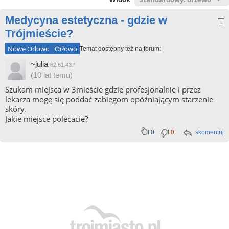
Medycyna estetyczna - gdzie w
Trójmieście?
Nowe Orłowo
Orłowo
Temat dostępny też na forum:
~julia
62.61.43.*
(10 lat temu)
Szukam miejsca w 3mieście gdzie profesjonalnie i przez
lekarza mogę się poddać zabiegom opóźniającym starzenie
skóry.
Jakie miejsce polecacie?
0
0
skomentuj