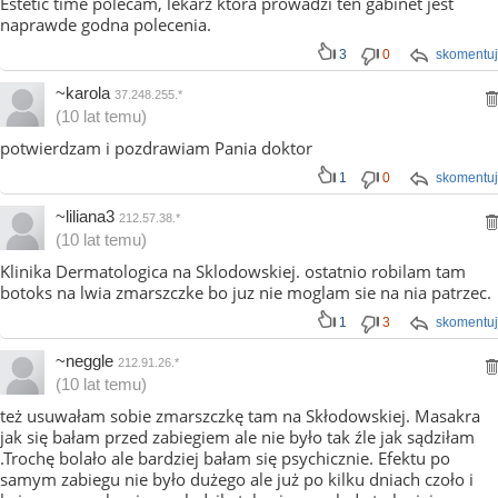
Estetic time polecam, lekarz która prowadzi ten gabinet jest
naprawde godna polecenia.
3
0
skomentuj
~karola
37.248.255.*
(10 lat temu)
potwierdzam i pozdrawiam Pania doktor
1
0
skomentuj
~liliana3
212.57.38.*
(10 lat temu)
Klinika Dermatologica na Sklodowskiej. ostatnio robilam tam
botoks na lwia zmarszczke bo juz nie moglam sie na nia patrzec.
1
3
skomentuj
~neggle
212.91.26.*
(10 lat temu)
też usuwałam sobie zmarszczkę tam na Skłodowskiej. Masakra
jak się bałam przed zabiegiem ale nie było tak źle jak sądziłam
.Trochę bolało ale bardziej bałam się psychicznie. Efektu po
samym zabiegu nie było dużego ale już po kilku dniach czoło i