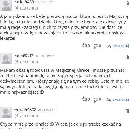
~elka9433
185.135.121.*
(4 lata temu)
A ja myślałam, że będę pierwszą osobą, która poleci Ci Magiczną
Klinikę, a tu niespodzianka Oryginalna nie będę, ale dziewczyny
mają rację - zabiegi u nich to czysta przyjemność. Nie dość, że
efekty naprawdę zadowalające, to jeszcze tak przemiła obsługa i
lekarze!
0
0
skomentuj
~ami9333
185.135.121.*
(4 lata temu)
Miałam okazję robić usta w Magicznej Klinice i muszę przyznać,
że efekt jest naprawdę fajny. Super specjaliści z wiedzą i
doświadczeniem, którzy znają się na tym co robią. Usta mimo, że
są uwydatnione nadal wyglądają naturalnie i właśnie to jest dla
mnie najważniejsze :D
0
0
skomentuj
~ewa54333
185.135.121.*
(4 lata temu)
Chyba mnie przekonałaś :D Wiesz, jak długo trzeba czekać na