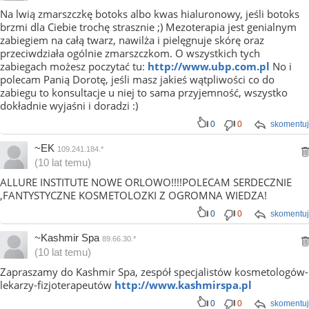
Na lwią zmarszczkę botoks albo kwas hialuronowy, jeśli botoks
brzmi dla Ciebie trochę strasznie ;) Mezoterapia jest genialnym
zabiegiem na całą twarz, nawilża i pielęgnuje skórę oraz
przeciwdziała ogólnie zmarszczkom. O wszystkich tych
zabiegach możesz poczytać tu:
http://www.ubp.com.pl
No i
polecam Panią Dorotę, jeśli masz jakieś wątpliwości co do
zabiegu to konsultacje u niej to sama przyjemność, wszystko
dokładnie wyjaśni i doradzi :)
0
0
skomentuj
~EK
109.241.184.*
(10 lat temu)
ALLURE INSTITUTE NOWE ORLOWO!!!!POLECAM SERDECZNIE
,FANTYSTYCZNE KOSMETOLOZKI Z OGROMNA WIEDZA!
0
0
skomentuj
~Kashmir Spa
89.66.30.*
(10 lat temu)
Zapraszamy do Kashmir Spa, zespół specjalistów kosmetologów-
lekarzy-fizjoterapeutów
http://www.kashmirspa.pl
0
0
skomentuj