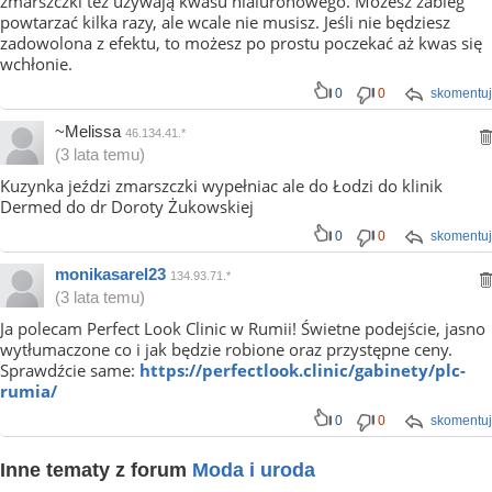
zmarszczki też używają kwasu hialuronowego. Możesz zabieg
powtarzać kilka razy, ale wcale nie musisz. Jeśli nie będziesz
zadowolona z efektu, to możesz po prostu poczekać aż kwas się
wchłonie.
0
0
skomentuj
~Melissa
46.134.41.*
(3 lata temu)
Kuzynka jeździ zmarszczki wypełniac ale do Łodzi do klinik
Dermed do dr Doroty Żukowskiej
0
0
skomentuj
monikasarel23
134.93.71.*
(3 lata temu)
Ja polecam Perfect Look Clinic w Rumii! Świetne podejście, jasno
wytłumaczone co i jak będzie robione oraz przystępne ceny.
Sprawdźcie same:
https://perfectlook.clinic/gabinety/plc-
rumia/
0
0
skomentuj
Inne tematy z forum
Moda i uroda