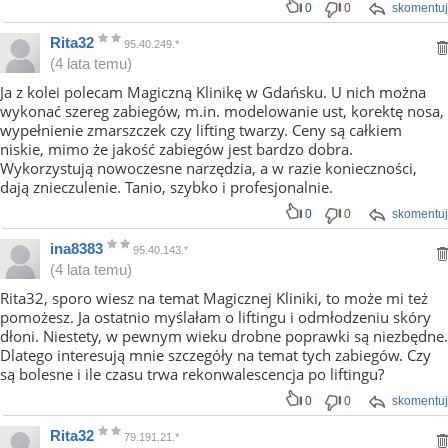
0
0
skomentuj
Rita32
95.40.249.*
(4 lata temu)
Ja z kolei polecam Magiczną Klinikę w Gdańsku. U nich można
wykonać szereg zabiegów, m.in. modelowanie ust, korektę nosa,
wypełnienie zmarszczek czy lifting twarzy. Ceny są całkiem
niskie, mimo że jakość zabiegów jest bardzo dobra.
Wykorzystują nowoczesne narzędzia, a w razie konieczności,
dają znieczulenie. Tanio, szybko i profesjonalnie.
0
0
skomentuj
ina8383
95.40.143.*
(4 lata temu)
Rita32, sporo wiesz na temat Magicznej Kliniki, to może mi też
pomożesz. Ja ostatnio myślałam o liftingu i odmłodzeniu skóry
dłoni. Niestety, w pewnym wieku drobne poprawki są niezbędne.
Dlatego interesują mnie szczegóły na temat tych zabiegów. Czy
są bolesne i ile czasu trwa rekonwalescencja po liftingu?
0
0
skomentuj
Rita32
79.191.21.*