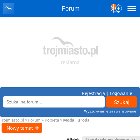
Forum
Rejestracja
|
Logowanie
Wyszukiwanie zaawansowane
»
»
»
Trojmiasto.pl
Forum
Kobieta
Moda i uroda
Nowy temat
Widok