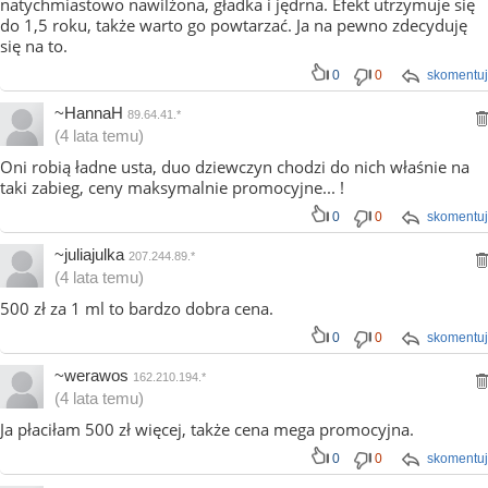
natychmiastowo nawilżona, gładka i jędrna. Efekt utrzymuje się
do 1,5 roku, także warto go powtarzać. Ja na pewno zdecyduję
się na to.
0
0
skomentuj
~HannaH
89.64.41.*
(4 lata temu)
Oni robią ładne usta, duo dziewczyn chodzi do nich właśnie na
taki zabieg, ceny maksymalnie promocyjne... !
0
0
skomentuj
~juliajulka
207.244.89.*
(4 lata temu)
500 zł za 1 ml to bardzo dobra cena.
0
0
skomentuj
~werawos
162.210.194.*
(4 lata temu)
Ja płaciłam 500 zł więcej, także cena mega promocyjna.
0
0
skomentuj