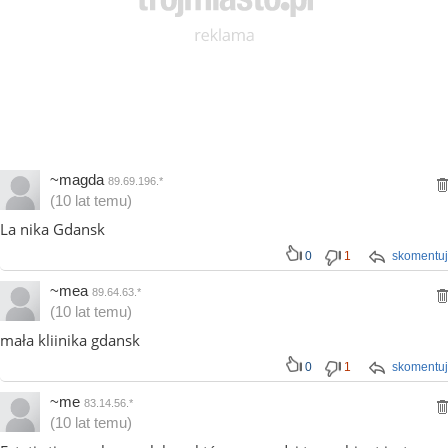
~magda
89.69.196.*
(10 lat temu)
La nika Gdansk
0
1
skomentuj
~mea
89.64.63.*
(10 lat temu)
mała kliinika gdansk
0
1
skomentuj
~me
83.14.56.*
(10 lat temu)