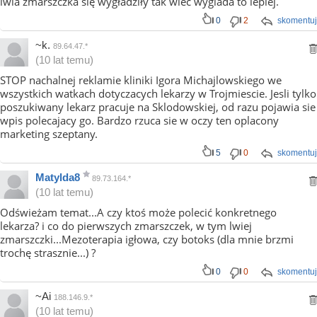
lwia zmarszczka się wygładziły tak wiec wyglada to lepiej.
0
2
skomentuj
~k.
89.64.47.*
(10 lat temu)
STOP nachalnej reklamie kliniki Igora Michajlowskiego we
wszystkich watkach dotyczacych lekarzy w Trojmiescie. Jesli tylko
poszukiwany lekarz pracuje na Sklodowskiej, od razu pojawia sie
wpis polecajacy go. Bardzo rzuca sie w oczy ten oplacony
marketing szeptany.
5
0
skomentuj
Matylda8
89.73.164.*
(10 lat temu)
Odświeżam temat...A czy ktoś może polecić konkretnego
lekarza? i co do pierwszych zmarszczek, w tym lwiej
zmarszczki...Mezoterapia igłowa, czy botoks (dla mnie brzmi
trochę strasznie...) ?
0
0
skomentuj
~Ai
188.146.9.*
(10 lat temu)