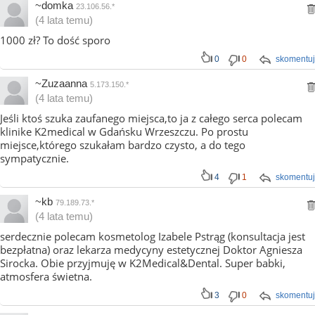
~domka
23.106.56.*
(4 lata temu)
1000 zł? To dość sporo
0
0
skomentuj
~Zuzaanna
5.173.150.*
(4 lata temu)
Jeśli ktoś szuka zaufanego miejsca,to ja z całego serca polecam
klinike K2medical w Gdańsku Wrzeszczu. Po prostu
miejsce,którego szukałam bardzo czysto, a do tego
sympatycznie.
4
1
skomentuj
~kb
79.189.73.*
(4 lata temu)
serdecznie polecam kosmetolog Izabele Pstrąg (konsultacja jest
bezpłatna) oraz lekarza medycyny estetycznej Doktor Agniesza
Sirocka. Obie przyjmuję w K2Medical&Dental. Super babki,
atmosfera świetna.
3
0
skomentuj