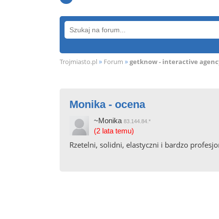
»
»
Trojmiasto.pl
Forum
getknow - interactive agenc
Monika - ocena
~Monika
83.144.84.*
(2 lata temu)
Rzetelni, solidni, elastyczni i bardzo profesj