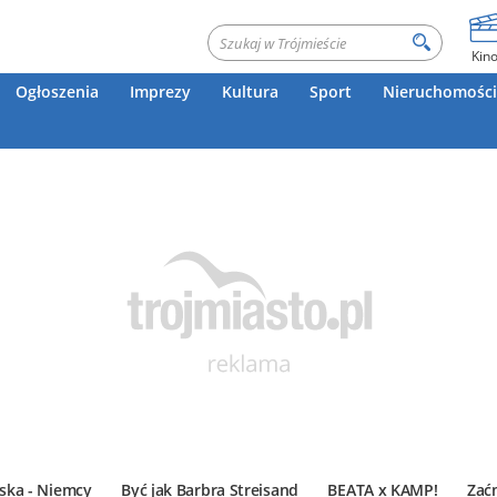
Kin
Ogłoszenia
Imprezy
Kultura
Sport
Nieruchomości
ska - Niemcy
Być jak Barbra Streisand
BEATA x KAMP!
Zać