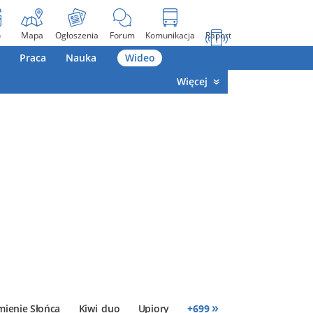
o
Mapa
Ogłoszenia
Forum
Komunikacja
Raport
Praca
Nauka
Wideo
Więcej
»
mienie Słońca
Kiwi_duo
Upiory
+
699