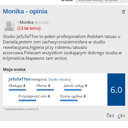
Monika - opinia
~Monika
46.171.67.*
(13 lat temu)
Studio JaTuTaTToo to pełen profesjonalizm.Robiłam tatuaz u
Daniela,jestem nim zachwycona!atmosfera w studio
rewelacyjana,higiena przy robieniu tatuażu
wzorcowa.Polecam wszystkim szukającym dobrego studia w
trójmieście.Napewno tam wróce.
Moja ocena
JaTuTaTToo
kategoria:
Studia tatuaży
obsługa:
6
oferta:
6
jakość usług:
6
6.0
przystępność cen:
6
ocena ogólna:
6
* maksymalna ocena 6
0
0