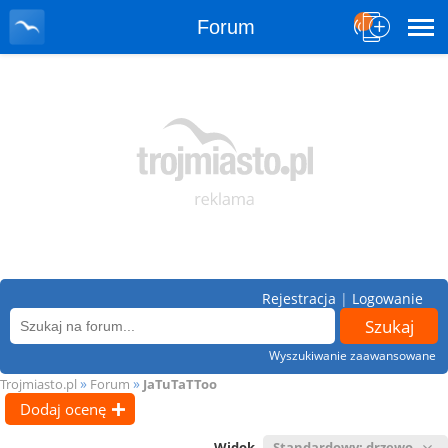
Forum
Rejestracja
|
Logowanie
Wyszukiwanie zaawansowane
»
»
Trojmiasto.pl
Forum
JaTuTaTToo
Dodaj ocenę
Widok