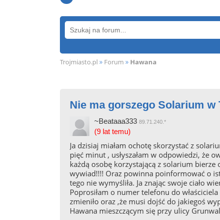
»
»
Trojmiasto.pl
Forum
Hawana
Nie ma gorszego Solarium w T
~Beataaa333
89.71.240.*
(9 lat temu)
Ja dzisiaj miałam ochotę skorzystać z sola
pięć minut , usłyszałam w odpowiedzi, że ow
każdą osobę korzystającą z solarium bierze 
wywiad!!!! Oraz powinna poinformować o ist
tego nie wymyśliła. Ja znając swoje ciało 
Poprosiłam o numer telefonu do właściciela , 
zmieniło oraz ,że musi dojść do jakiegoś w
Hawana mieszczącym się przy ulicy Grunwald