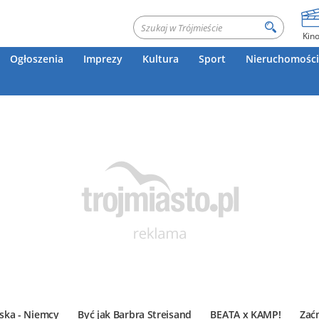
Kin
Ogłoszenia
Imprezy
Kultura
Sport
Nieruchomości
ska - Niemcy
Być jak Barbra Streisand
BEATA x KAMP!
Zać