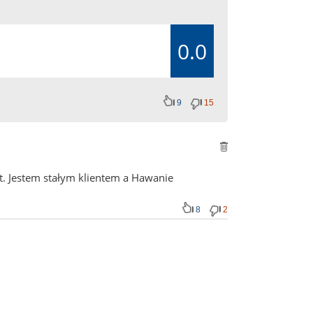
0.0
9
15
t. Jestem stałym klientem a Hawanie
8
2