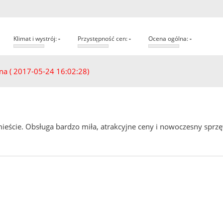
klimat i wystrój:
-
przystępność cen:
-
ocena ogólna:
-
 ( 2017-05-24 16:02:28)
eście. Obsługa bardzo miła, atrakcyjne ceny i nowoczesny sprzę