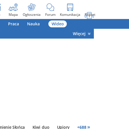
o
Mapa
Ogłoszenia
Forum
Komunikacja
Raport
Praca
Nauka
Wideo
Więcej
»
mienie Słońca
Kiwi_duo
Upiory
+
688