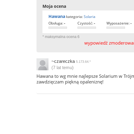
Moja ocena
Hawana
kategoria:
Solaria
obsługa:
-
czystość:
-
wyposażenie:
-
* maksymalna ocena 6
wypowiedź zmoderowana
~czareczka
5.173.64.*
(7 lat temu)
Hawana to wg mnie najlepsze Solarium w Trójmi
zawdzięczam piękną opaleniznę!