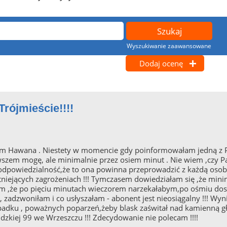
Wyszukiwanie zaawansowane
Dodaj ocenę
rójmieście!!!!
rium Hawana . Niestety w momencie gdy poinformowałam jedną z Pa
szem mogę, ale minimalnie przez osiem minut . Nie wiem ,czy Pan
odpowiedzialność,że to ona powinna przeprowadzić z każdą osobą
niejących zagrożeniach !!! Tymczasem dowiedziałam się ,że minim
wiem ,że po pięciu minutach wieczorem narzekałabym,po ośmiu do
zadzwoniłam i co usłyszałam - abonent jest nieosiągalny !!! Wynika
ypadku , poważnych poparzeń,żeby blask zaświtał nad kamienną g
zkiej 99 we Wrzeszczu !!! Zdecydowanie nie polecam !!!!