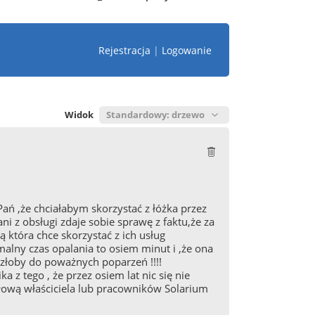
Rejestracja
|
Logowanie
Widok
ń ,że chciałabym skorzystać z łóżka przez
i z obsługi zdaje sobie sprawę z faktu,że za
 która chce skorzystać z ich usług
alny czas opalania to osiem minut i ,że ona
szłoby do poważnych poparzeń !!!!
 z tego , że przez osiem lat nic się nie
łową właściciela lub pracowników Solarium