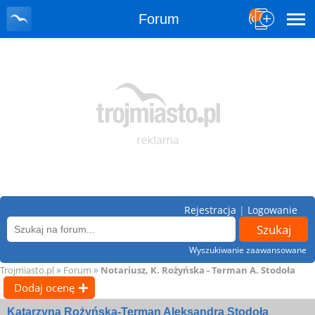
Forum
Rejestracja
|
Logowanie
Wyszukiwanie zaawansowane
»
»
Trojmiasto.pl
Forum
Notariusz, K. Rożyńska - Terman A. Stodoła
Dodaj ocenę
Katarzyna Rożyńska-Terman Aleksandra Stodoła