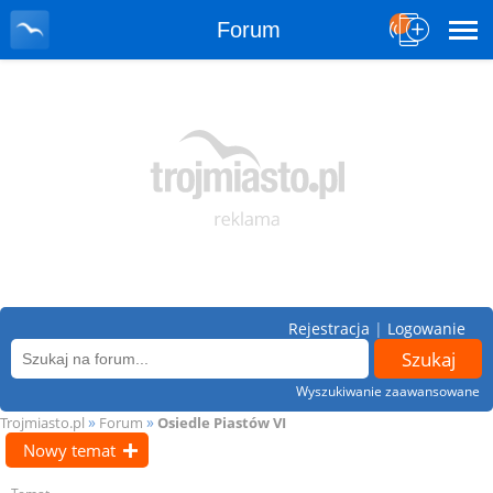
Forum
Rejestracja
|
Logowanie
Wyszukiwanie zaawansowane
»
»
Trojmiasto.pl
Forum
Osiedle Piastów VI
Nowy temat