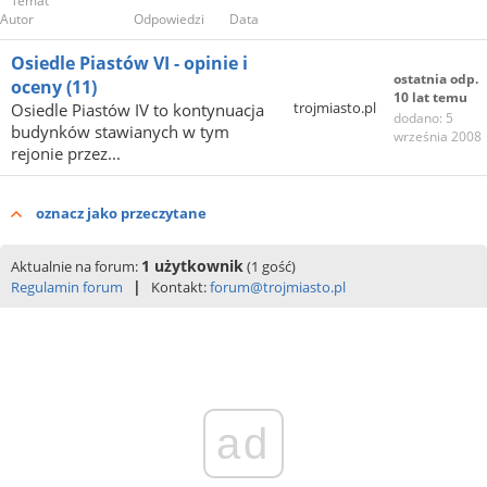
Temat
Autor
Odpowiedzi
Data
Osiedle Piastów VI - opinie i
ostatnia odp.
oceny
(11)
10 lat temu
trojmiasto.pl
Osiedle Piastów IV to kontynuacja
dodano: 5
budynków stawianych w tym
września 2008
rejonie przez...
oznacz jako przeczytane
1 użytkownik
Aktualnie na forum:
(1 gość)
|
Regulamin forum
Kontakt:
forum@trojmiasto.pl
ad