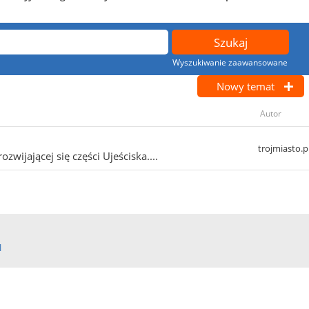
Wyszukiwanie zaawansowane
Nowy temat
Autor
trojmiasto.p
wijającej się części Ujeściska....
l