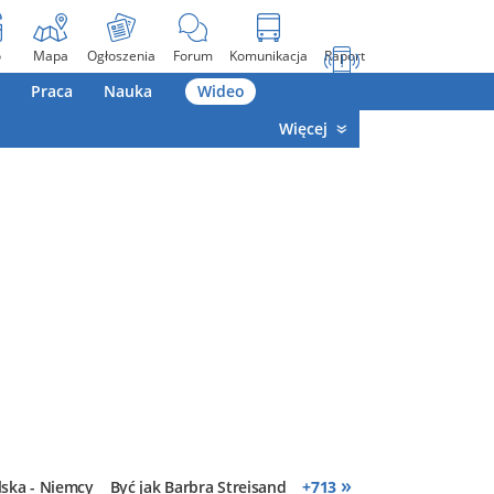
o
Mapa
Ogłoszenia
Forum
Komunikacja
Raport
Praca
Nauka
Wideo
Więcej
»
lska - Niemcy
Być jak Barbra Streisand
+
713