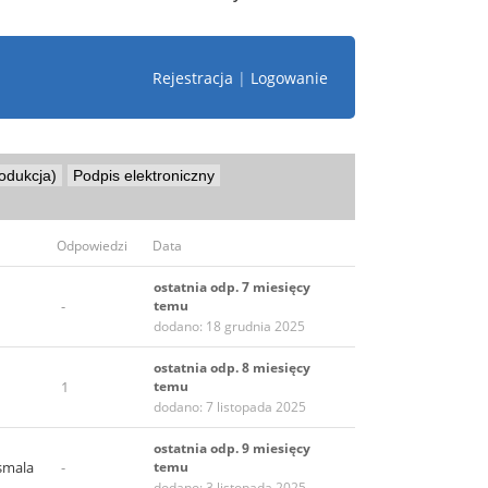
Rejestracja
|
Logowanie
odukcja)
Podpis elektroniczny
Odpowiedzi
Data
ostatnia odp. 7 miesięcy
-
temu
dodano: 18 grudnia 2025
ostatnia odp. 8 miesięcy
1
temu
dodano: 7 listopada 2025
ostatnia odp. 9 miesięcy
smala
-
temu
dodano: 3 listopada 2025