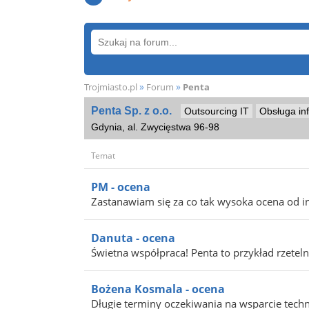
»
»
Trojmiasto.pl
Forum
Penta
Penta Sp. z o.o.
Outsourcing IT
Obsługa in
Gdynia, al. Zwycięstwa 96-98
Temat
PM - ocena
Zastanawiam się za co tak wysoka ocena od 
Danuta - ocena
Świetna współpraca! Penta to przykład rzetel
Bożena Kosmala - ocena
Długie terminy oczekiwania na wsparcie techni