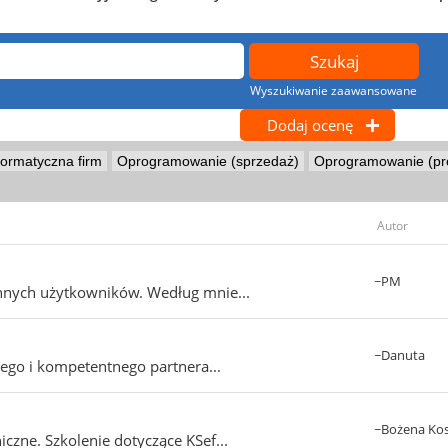
Wyszukiwanie zaawansowane
Dodaj ocenę
formatyczna firm
Oprogramowanie (sprzedaż)
Oprogramowanie (pr
Autor
~PM
innych użytkowników. Według mnie...
~Danuta
nego i kompetentnego partnera...
~Bożena Ko
czne. Szkolenie dotyczące KSef...