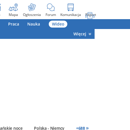
o
Mapa
Ogłoszenia
Forum
Komunikacja
Raport
Praca
Nauka
Wideo
Więcej
»
ańskie noce
Polska - Niemcy
+
688