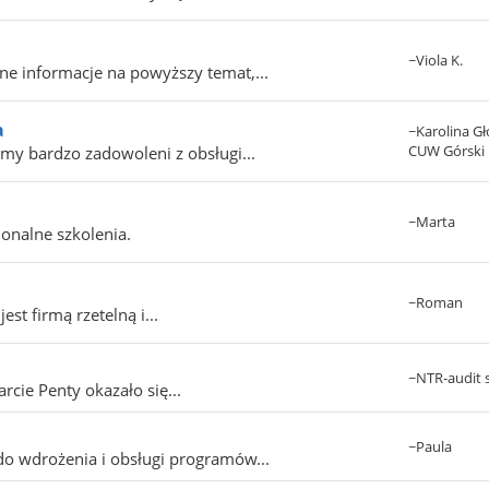
~Viola K.
ne informacje na powyższy temat,...
a
~Karolina G
CUW Górski
eśmy bardzo zadowoleni z obsługi...
~Marta
onalne szkolenia.
~Roman
st firmą rzetelną i...
~NTR-audit s
cie Penty okazało się...
~Paula
o wdrożenia i obsługi programów...