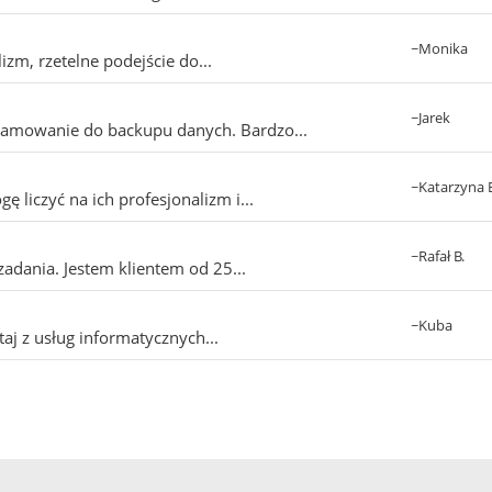
~Monika
zm, rzetelne podejście do...
~Jarek
ramowanie do backupu danych. Bardzo...
~Katarzyna 
 liczyć na ich profesjonalizm i...
~Rafał B.
adania. Jestem klientem od 25...
~Kuba
taj z usług informatycznych...