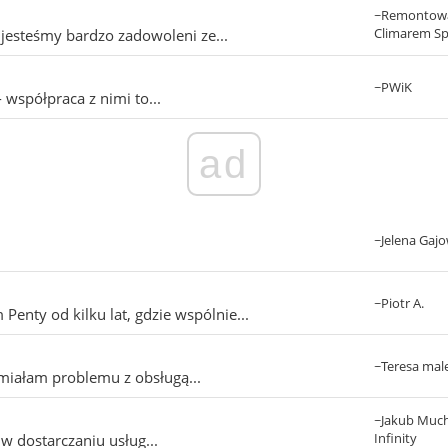
~Remontow
Climarem Sp.
 jesteśmy bardzo zadowoleni ze...
~PWiK
 współpraca z nimi to...
ad
~Jelena Gaj
~Piotr A.
nty od kilku lat, gdzie wspólnie...
~Teresa mal
 miałam problemu z obsługą...
~Jakub Much
Infinity
w dostarczaniu usług...