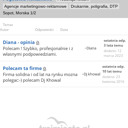
Agencje marketingowo-reklamowe
Drukarnie, poligrafia, DTP
Sopot, Morska 1/2
Temat
Autor
Odpowiedzi
Data
ostatnia odp.
Diana - opinia
3 lata temu
Polecam ! Szybko, profesjonalnie i z
~Diana
dodano: 12
własnymi podpowiedziami.
marca 2023
ostatnia odp.
Polecam ta firme
10 lat temu
Firma solidna i od lat na rynku mozna
~Dj khowal
dodano: 23
polegac:-) polecam Dj Khowal
kwietnia 2016