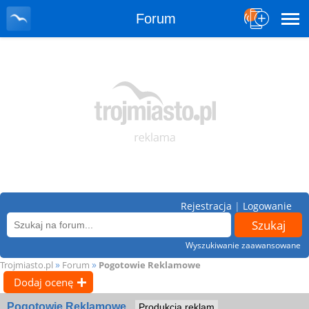
Forum
Rejestracja
|
Logowanie
Wyszukiwanie zaawansowane
»
»
Trojmiasto.pl
Forum
Pogotowie Reklamowe
Dodaj ocenę
Pogotowie Reklamowe
Produkcja reklam