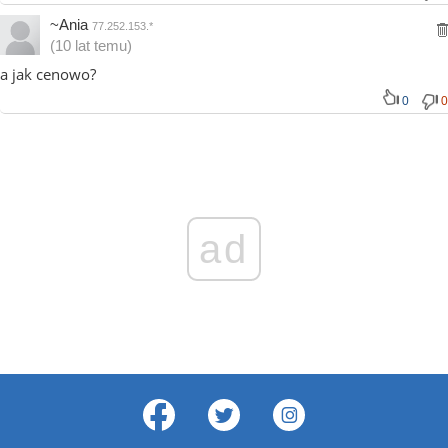
~Ania
77.252.153.*
(10 lat temu)
a jak cenowo?
0
0
ad