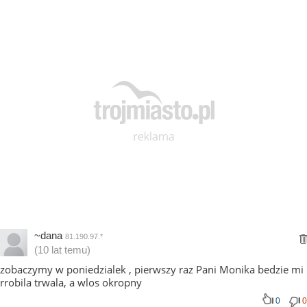
~dana
81.190.97.*
(10 lat temu)
zobaczymy w poniedzialek , pierwszy raz Pani Monika bedzie mi
rrobila trwala, a wlos okropny
0
0