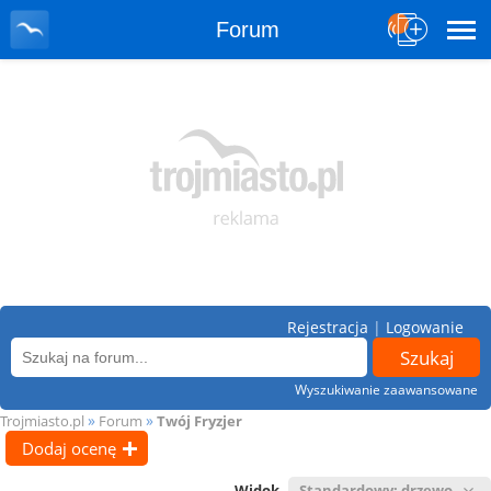
Forum
Rejestracja
|
Logowanie
Wyszukiwanie zaawansowane
»
»
Trojmiasto.pl
Forum
Twój Fryzjer
Dodaj ocenę
Widok