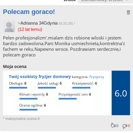
Polecam goraco!
~Adrianna 34Gdynia
83.20.255.*
(12 lat temu)
Pelen profesjonalizm'.mialam dzis robione wloski i jestem
bardzo zadowolona.Pani Monika usmiechnieta,kontrektna'z
fachem w reku.Napewno wroce. Pozdrawiam serdecznie,i
polecam goraco
Moja ocena
Twój osobisty fryzjer domowy
kategoria:
Fryzjerzy
obsługa:
6
jakość usług:
6
kreatywność:
6
6.0
klimat i wystrój:
6
przystępność cen:
6
ocena ogólna:
6
* maksymalna ocena 6
0
0