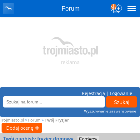
Forum
Rejestracja
|
Logowanie
Wyszukiwanie zaawansowane
»
»
Trojmiasto.pl
Forum
Twój Fryzjer
Dodaj ocenę
Twój osobisty fryzjer domowy
Fryzjerzy