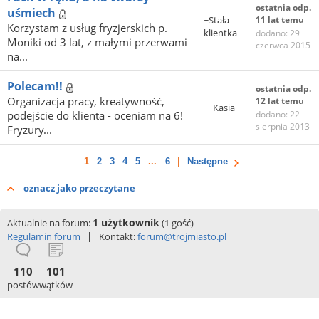
ostatnia odp.
uśmiech
~Stała
11 lat temu
Korzystam z usług fryzjerskich p.
klientka
dodano: 29
Moniki od 3 lat, z małymi przerwami
czerwca 2015
na...
Polecam!!
ostatnia odp.
Organizacja pracy, kreatywność,
12 lat temu
~Kasia
podejście do klienta - oceniam na 6!
dodano: 22
sierpnia 2013
Fryzury...
1
2
3
4
5
...
6
Następne
oznacz jako przeczytane
1 użytkownik
Aktualnie na forum:
(1 gość)
|
Regulamin forum
Kontakt:
forum@trojmiasto.pl
110
101
postów
wątków