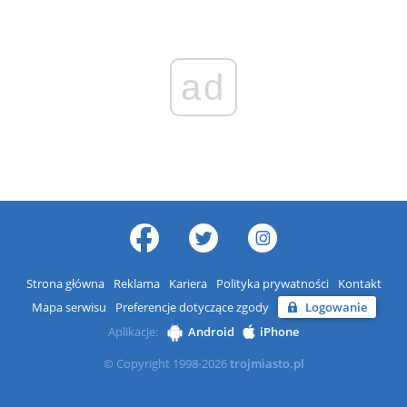
ad
Strona główna
Reklama
Kariera
Polityka prywatności
Kontakt
Mapa serwisu
Preferencje dotyczące zgody
Logowanie
Aplikacje:
Android
iPhone
© Copyright 1998-2026
trojmiasto.pl