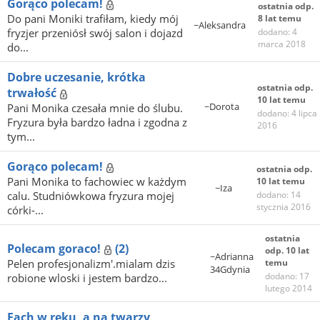
Gorąco polecam!
ostatnia odp.
Do pani Moniki trafiłam, kiedy mój
8 lat temu
~Aleksandra
fryzjer przeniósł swój salon i dojazd
dodano: 4
marca 2018
do...
Dobre uczesanie, krótka
ostatnia odp.
trwałość
10 lat temu
~Dorota
Pani Monika czesała mnie do ślubu.
dodano: 4 lipca
Fryzura była bardzo ładna i zgodna z
2016
tym...
Gorąco polecam!
ostatnia odp.
Pani Monika to fachowiec w każdym
10 lat temu
~Iza
calu. Studniówkowa fryzura mojej
dodano: 14
stycznia 2016
córki-...
ostatnia
Polecam goraco!
(2)
odp. 10 lat
~Adrianna
Pelen profesjonalizm'.mialam dzis
temu
34Gdynia
dodano: 17
robione wloski i jestem bardzo...
lutego 2014
Fach w ręku, a na twarzy