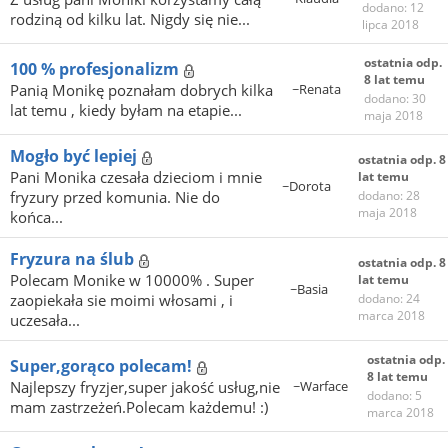
dodano: 12
rodziną od kilku lat. Nigdy się nie...
lipca 2018
ostatnia odp.
100 % profesjonalizm
8 lat temu
Panią Monikę poznałam dobrych kilka
~Renata
dodano: 30
lat temu , kiedy byłam na etapie...
maja 2018
Mogło być lepiej
ostatnia odp. 8
Pani Monika czesała dzieciom i mnie
lat temu
~Dorota
fryzury przed komunia. Nie do
dodano: 28
maja 2018
końca...
Fryzura na ślub
ostatnia odp. 8
Polecam Monike w 10000% . Super
lat temu
~Basia
zaopiekała sie moimi włosami , i
dodano: 24
marca 2018
uczesała...
ostatnia odp.
Super,gorąco polecam!
8 lat temu
Najlepszy fryzjer,super jakość usług,nie
~Warface
dodano: 5
mam zastrzeżeń.Polecam każdemu! :)
marca 2018