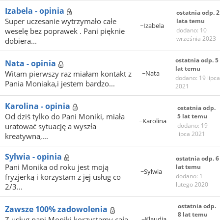
Izabela - opinia
ostatnia odp. 2
Super uczesanie wytrzymało całe
lata temu
~Izabela
weselę bez poprawek . Pani pięknie
dodano: 10
września 2023
dobiera...
ostatnia odp. 5
Nata - opinia
lat temu
Witam pierwszy raz miałam kontakt z
~Nata
dodano: 19 lipca
Pania Moniaka,i jestem bardzo...
2021
Karolina - opinia
ostatnia odp.
Od dziś tylko do Pani Moniki, miała
5 lat temu
~Karolina
uratować sytuację a wyszła
dodano: 19
lipca 2021
kreatywna,...
Sylwia - opinia
ostatnia odp. 6
Pani Monika od roku jest moją
lat temu
~Sylwia
fryzjerką i korzystam z jej usług co
dodano: 1
lutego 2020
2/3...
ostatnia odp.
Zawsze 100% zadowolenia
8 lat temu
Z usług pani Moniki korzystamy całą
~Klaudia