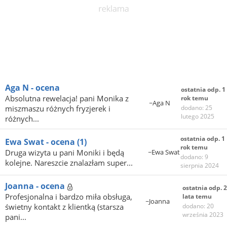
Aga N - ocena
ostatnia odp. 1
Absolutna rewelacja! pani Monika z
rok temu
~Aga N
miszmaszu różnych fryzjerek i
dodano: 25
lutego 2025
różnych...
ostatnia odp. 1
Ewa Swat - ocena
(1)
rok temu
Druga wizyta u pani Moniki i będą
~Ewa Swat
dodano: 9
kolejne. Nareszcie znalazłam super...
sierpnia 2024
Joanna - ocena
ostatnia odp. 2
Profesjonalna i bardzo miła obsługa,
lata temu
~Joanna
świetny kontakt z klientką (starsza
dodano: 20
września 2023
pani...