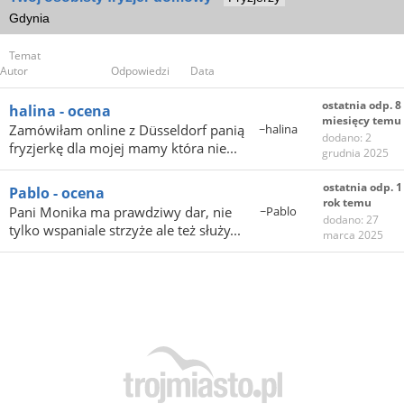
Gdynia
Temat
Autor
Odpowiedzi
Data
ostatnia odp. 8
halina - ocena
miesięcy temu
Zamówiłam online z Düsseldorf panią
~halina
dodano: 2
fryzjerkę dla mojej mamy która nie...
grudnia 2025
ostatnia odp. 1
Pablo - ocena
rok temu
Pani Monika ma prawdziwy dar, nie
~Pablo
dodano: 27
tylko wspaniale strzyże ale też służy...
marca 2025