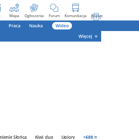
o
Mapa
Ogłoszenia
Forum
Komunikacja
Raport
Praca
Nauka
Wideo
Więcej
»
mienie Słońca
Kiwi_duo
Upiory
+
688