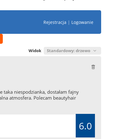
Rejestracja
|
Logowanie
Widok
ie taka niespodzianka, dostałam fajny
ralna atmosfera. Polecam beautyhair
6.0