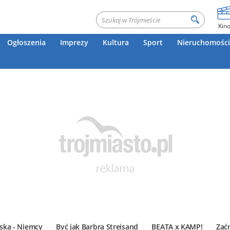
Kin
Ogłoszenia
Imprezy
Kultura
Sport
Nieruchomości
ska - Niemcy
Być jak Barbra Streisand
BEATA x KAMP!
Zać