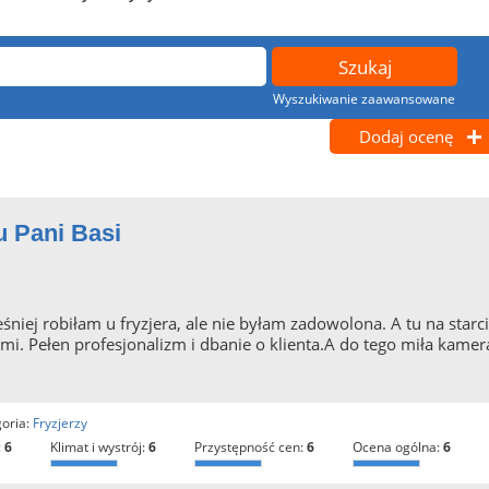
Wyszukiwanie zaawansowane
Dodaj ocenę
u Pani Basi
śniej robiłam u fryzjera, ale nie byłam zadowolona. A tu na starc
i. Pełen profesjonalizm i dbanie o klienta.A do tego miła kame
goria:
Fryzjerzy
:
6
klimat i wystrój:
6
przystępność cen:
6
ocena ogólna:
6