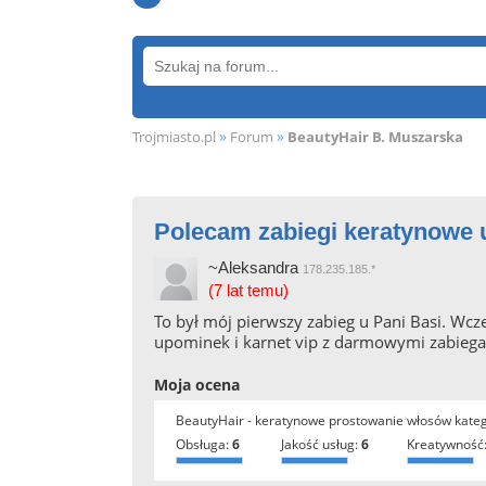
»
»
Trojmiasto.pl
Forum
BeautyHair B. Muszarska
Polecam zabiegi keratynowe 
~Aleksandra
178.235.185.*
(7 lat temu)
To był mój pierwszy zabieg u Pani Basi. Wcze
upominek i karnet vip z darmowymi zabiegam
Moja ocena
BeautyHair - keratynowe prostowanie włosów kate
obsługa:
6
jakość usług:
6
kreatywność