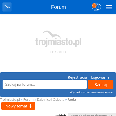
Forum
Rejestracja
|
Logowanie
Wyszukiwanie zaawansowane
»
»
»
Trojmiasto.pl
Forum
Dzielnice i Osiedla
Reda
Nowy temat
Widok