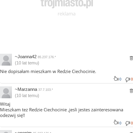
~Joanna42
85.237.176.*
(10 lat temu)
Nie dopisałam mieszkam w Redzie Ciechocinie.
0
0
~Marzanna
37.7.103.*
(10 lat temu)
Witaj
Mieszkam tez Redzie Ciechocinie ,jesli jestes zainteresowana
odezwij się!!
0
0
~anonim