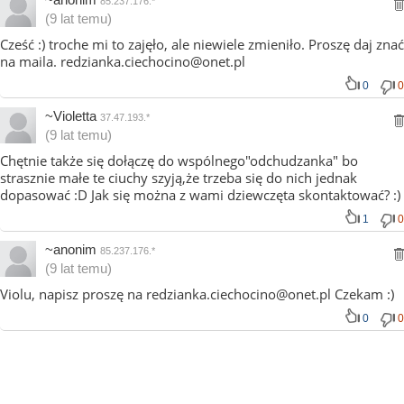
85.237.176.*
(9 lat temu)
Cześć :) troche mi to zajęło, ale niewiele zmieniło. Proszę daj znać
na maila. redzianka.ciechocino@onet.pl
0
0
~Violetta
37.47.193.*
(9 lat temu)
Chętnie także się dołączę do wspólnego"odchudzanka" bo
strasznie małe te ciuchy szyją,że trzeba się do nich jednak
dopasować :D Jak się można z wami dziewczęta skontaktować? :)
1
0
~anonim
85.237.176.*
(9 lat temu)
Violu, napisz proszę na redzianka.ciechocino@onet.pl Czekam :)
0
0