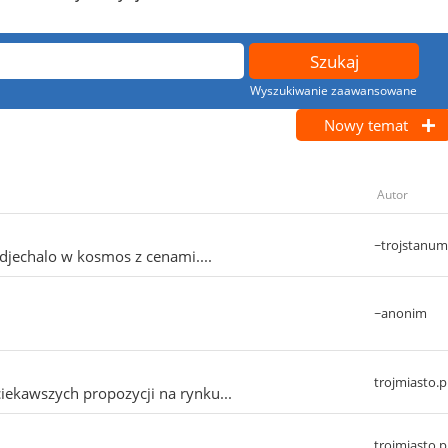
Wyszukiwanie zaawansowane
Nowy temat
Autor
~trojstanum
djechalo w kosmos z cenami....
~anonim
trojmiasto.p
iekawszych propozycji na rynku...
trojmiasto.p