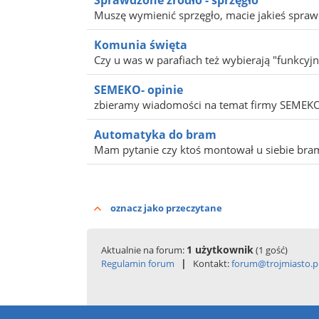
Sprawdzone źródło - sprzęgło
Muszę wymienić sprzęgło, macie jakieś sprawd
Komunia święta
Czy u was w parafiach też wybierają "funkcyjn
SEMEKO- opinie
zbieramy wiadomości na temat firmy SEMEKO,
Automatyka do bram
Mam pytanie czy ktoś montował u siebie br
oznacz jako przeczytane
1 użytkownik
Aktualnie na forum:
(1 gość)
|
Regulamin forum
Kontakt:
forum@trojmiasto.p