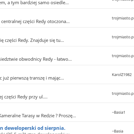
m, a tym bardziej samo osiedle...
trojmiasto.p
entralnej części Redy otoczona...
trojmiasto.p
części Redy. Znajduje się tu...
trojmiasto.p
siedztwie obwodnicy Redy - łatwo...
KarolZ1982
już pierwszą transzę i mając...
trojmiasto.p
j części Redy przy ul....
~Basia1
ameralne Tarasy w Redzie ? Proszę...
 deweloperski od sierpnia.
~Basia