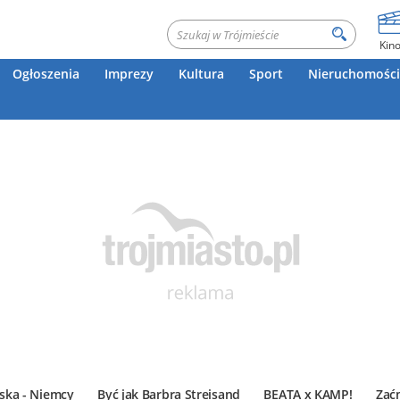
Kin
Ogłoszenia
Imprezy
Kultura
Sport
Nieruchomości
ska - Niemcy
Być jak Barbra Streisand
BEATA x KAMP!
Zać