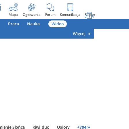
o
Mapa
Ogłoszenia
Forum
Komunikacja
Raport
Praca
Nauka
Wideo
Więcej
»
mienie Słońca
Kiwi_duo
Upiory
+
704