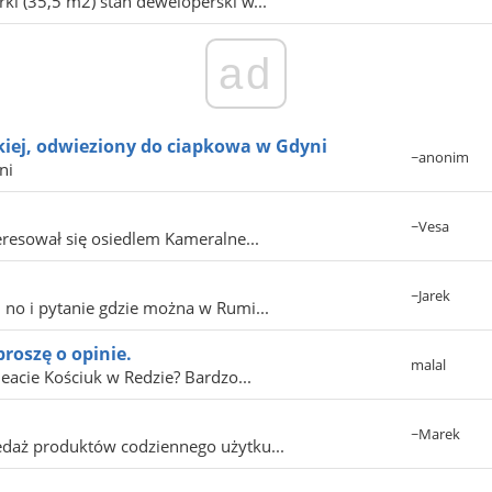
i (35,5 m2) stan deweloperski w...
ad
skiej, odwieziony do ciapkowa w Gdyni
~anonim
ni
~Vesa
resował się osiedlem Kameralne...
~Jarek
 no i pytanie gdzie można w Rumi...
roszę o opinie.
malal
Beacie Kościuk w Redzie? Bardzo...
~Marek
zedaż produktów codziennego użytku...