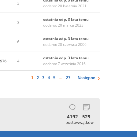
ostatnia odp. 3 lata temu
3
dodano: 20 kwietnia 2021
ostatnia odp. 3 lata temu
3
dodano: 20 marca 2023
ostatnia odp. 3 lata temu
6
dodano: 20 czerwca 2006
ostatnia odp. 3 lata temu
a976
4
dodano: 7 września 2016
1
2
3
4
5
...
27
Następne
4192
529
postów
wątków