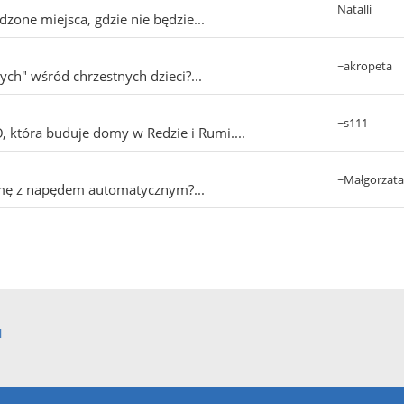
Natalli
zone miejsca, gdzie nie będzie...
~akropeta
ych" wśród chrzestnych dzieci?...
~s111
 która buduje domy w Redzie i Rumi....
~Małgorzat
amę z napędem automatycznym?...
l