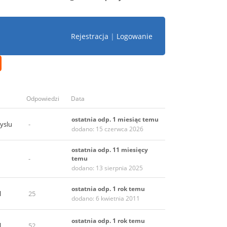
Rejestracja
|
Logowanie
Odpowiedzi
Data
ostatnia odp. 1 miesiąc temu
yslu
-
dodano: 15 czerwca 2026
ostatnia odp. 11 miesięcy
-
temu
dodano: 13 sierpnia 2025
ostatnia odp. 1 rok temu
l
25
dodano: 6 kwietnia 2011
ostatnia odp. 1 rok temu
l
52