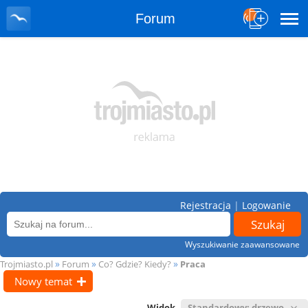
Forum
Rejestracja
|
Logowanie
Wyszukiwanie zaawansowane
»
»
»
Trojmiasto.pl
Forum
Co? Gdzie? Kiedy?
Praca
Nowy temat
Widok