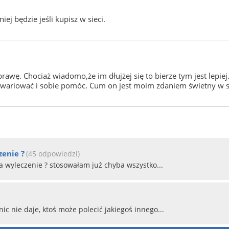
ej będzie jeśli kupisz w sieci.
wę. Chociaż wiadomo,że im dłujżej się to bierze tym jest lepiej. 
ę zwariować i sobie pomóc. Cum on jest moim zdaniem świetny w s
zenie ?
(45 odpowiedzi)
na wyleczenie ? stosowałam już chyba wszystko...
nic nie daje, ktoś może polecić jakiegoś innego...