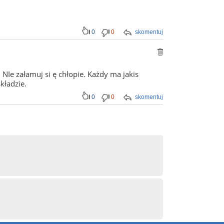
0
0
skomentuj
NIe załamuj si ę chłopie. Każdy ma jakis
kładzie.
0
0
skomentuj