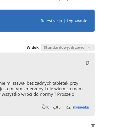
Rejestracja
|
Logowanie
Widok
ie mi stawał bez żadnych tabletek przy
 już jestem tym zmęczony i nie wiem co mam
zy wszystko wróci do normy ? Proszę o
0
0
skomentuj