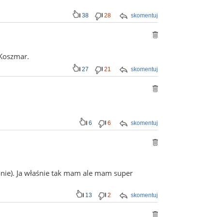
38
28
skomentuj
.Koszmar.
27
21
skomentuj
6
6
skomentuj
alonie). Ja właśnie tak mam ale mam super
13
2
skomentuj