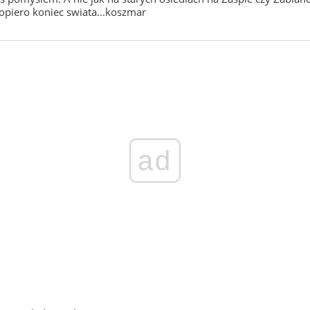
dopiero koniec swiata...koszmar
ad