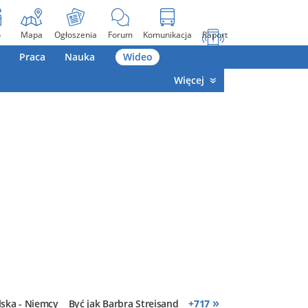
o
Mapa
Ogłoszenia
Forum
Komunikacja
Raport
Praca
Nauka
Wideo
Więcej
»
lska - Niemcy
Być jak Barbra Streisand
+
717