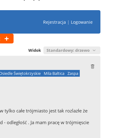
Rejestracja
|
Logowanie
t
Widok
Osiedle Świętokrzyskie
Mila Baltica
Zaspa
tylko całe trójmiasto jest tak rozlazłe że
d - odległość . Ja mam pracę w trójmięscie