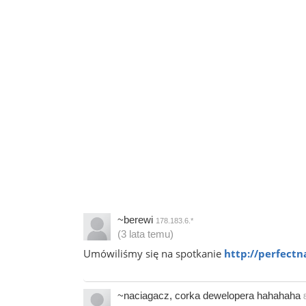
~berewi
178.183.6.*
(3 lata temu)
Umówiliśmy się na spotkanie
http://perfectn
~naciagacz, corka dewelopera hahahaha