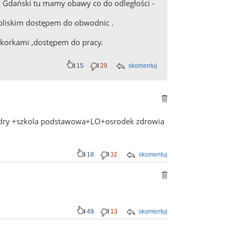
z Gdański tu mamy obawy co do odległości -
 bliskim dostępem do obwodnic .
z korkami ,dostępem do pracy.
15
29
skomentuj
Biedry +szkola podstawowa+LO+osrodek zdrowia
18
32
skomentuj
49
13
skomentuj