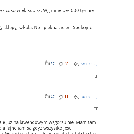
tys cokolwiek kupisz. Wg mnie bez 600 tys nie
 sklepy, szkola. No i piekna zielen. Spokojne
27
45
skomentuj
47
11
skomentuj
k ale juz na lawendowym wzgorzu nie. Mam tam
la fajne tam sa,gdyz wszystko jest
Wszystko stare a zielen rosnie jak jej sie chce