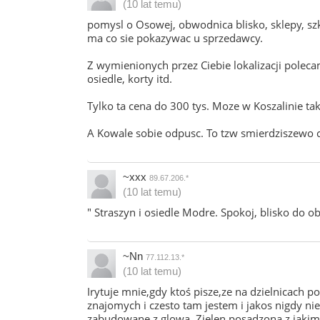
(10 lat temu)
pomysl o Osowej, obwodnica blisko, sklepy, szk
ma co sie pokazywac u sprzedawcy.
Z wymienionych przez Ciebie lokalizacji polecam
osiedle, korty itd.
Tylko ta cena do 300 tys. Moze w Koszalinie tak 
A Kowale sobie odpusc. To tzw smierdziszewo c
~xxx
89.67.206.*
(10 lat temu)
" Straszyn i osiedle Modre. Spokoj, blisko do ob
~Nn
77.112.13.*
(10 lat temu)
Irytuje mnie,gdy ktoś pisze,ze na dzielnicac
znajomych i czesto tam jestem i jakos nigdy ni
zabudowane z glowa. Zielen posadzona z jakims 