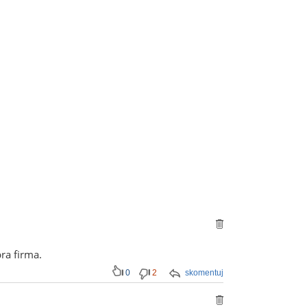
ra firma.
0
2
skomentuj