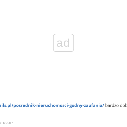
ad
ails.pl/posrednik-nieruchomosci-godny-zaufania/
bardzo dob
89.65.50.*