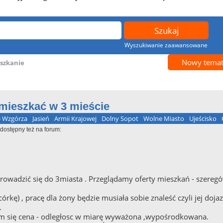
Wyszukiwanie zaawansowane
Nowy tema
szkanie
 mieszkać w 3 mieście
 Wzgórza
Jasień
Armii Krajowej
Dolny Sopot
Wolne Miasto
Ujeścisko
dostępny też na forum:
owadzić się do 3miasta . Przeglądamy oferty mieszkań - szeregów 
ę) , pracę dla żony będzie musiała sobie znaleść czyli jej dojaz
.
m się cena - odległosc w miarę wyważona ,wypośrodkowana.