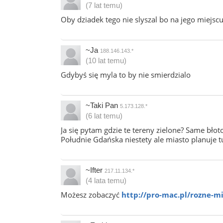
(7 lat temu)
Oby dziadek tego nie slyszal bo na jego miejsc
~Ja
188.146.143.*
(10 lat temu)
Gdybyś się myla to by nie smierdzialo
~Taki Pan
5.173.128.*
(6 lat temu)
Ja się pytam gdzie te tereny zielone? Same bło
Południe Gdańska niestety ale miasto planuje t
~Ifter
217.11.134.*
(4 lata temu)
Możesz zobaczyć
http://pro-mac.pl/rozne-m