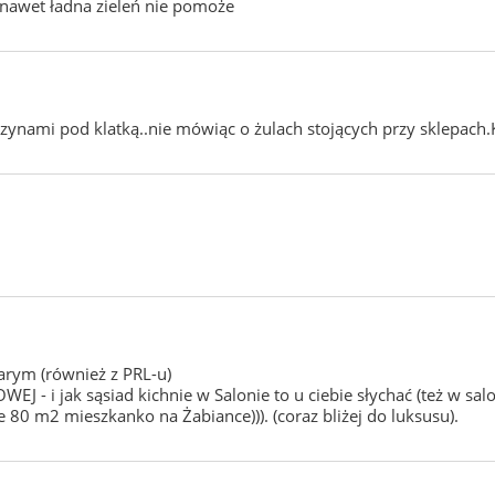
i nawet ładna zieleń nie pomoże
zczynami pod klatką..nie mówiąc o żulach stojących przy sklepach
tarym (również z PRL-u)
OWEJ - i jak sąsiad kichnie w Salonie to u ciebie słychać (też w s
e 80 m2 mieszkanko na Żabiance))). (coraz bliżej do luksusu).