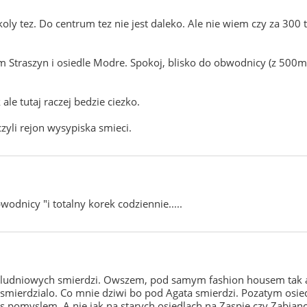
oly tez. Do centrum tez nie jest daleko. Ale nie wiem czy za 300 
 Straszyn i osiedle Modre. Spokoj, blisko do obwodnicy (z 500m),
ale tutaj raczej bedzie ciezko.
zyli rejon wysypiska smieci.
wodnicy "i totalny korek codziennie.....
h poludniowych smierdzi. Owszem, pod samym fashion housem ta
esmierdzialo. Co mnie dziwi bo pod Agata smierdzi. Pozatym osied
pomyslem. A nie jak na starych osiedlach na Zaspie czy Zabiance. 