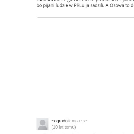
bo pijani ludzie w PRLu ja sadzili. A Osowa to 
~ogrodnik
89.71.13.*
(10 lat temu)