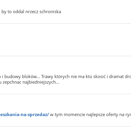
u by to oddal nrzecz schroniska
to i budowy bloków... Trawy których nie ma kto skosić i dramat 
u zepchnac najbiedniejszych...
ieszkania-na-sprzedaz/
w tym momencie najlepsze oferty na ry