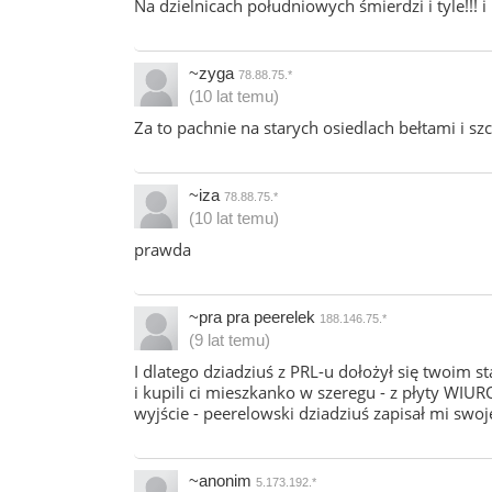
Na dzielnicach południowych śmierdzi i tyle!!! 
~zyga
78.88.75.*
(10 lat temu)
Za to pachnie na starych osiedlach bełtami i s
~iza
78.88.75.*
(10 lat temu)
prawda
~pra pra peerelek
188.146.75.*
(9 lat temu)
I dlatego dziadziuś z PRL-u dołożył się twoim s
i kupili ci mieszkanko w szeregu - z płyty WIUR
wyjście - peerelowski dziadziuś zapisał mi swoj
~anonim
5.173.192.*