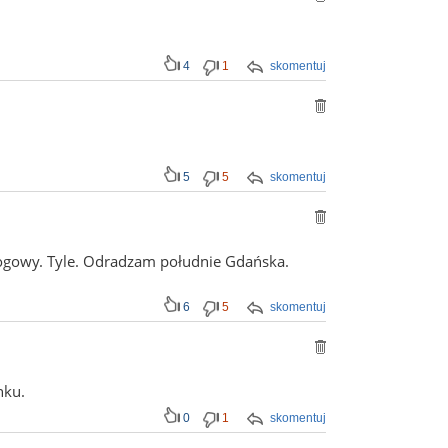
4
1
skomentuj
5
5
skomentuj
drogowy. Tyle. Odradzam południe Gdańska.
6
5
skomentuj
nku.
0
1
skomentuj