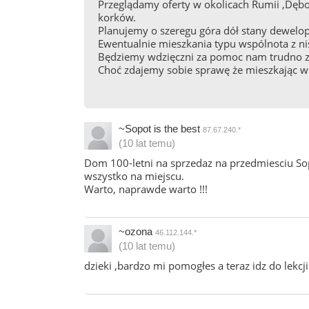
Przeglądamy oferty w okolicach Rumii ,Dęb
korków.
Planujemy o szeregu góra dół stany dewelop
Ewentualnie mieszkania typu wspólnota z n
Będziemy wdzięczni za pomoc nam trudno znal
Choć zdajemy sobie sprawę że mieszkając w t
~Sopot is the best
87.67.240.*
(10 lat temu)
Dom 100-letni na sprzedaz na przedmiesciu So
wszystko na miejscu.
Warto, naprawde warto !!!
~ozona
46.112.144.*
(10 lat temu)
dzieki ,bardzo mi pomogłes a teraz idz do lekcji 