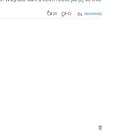
20
42
skomentuj