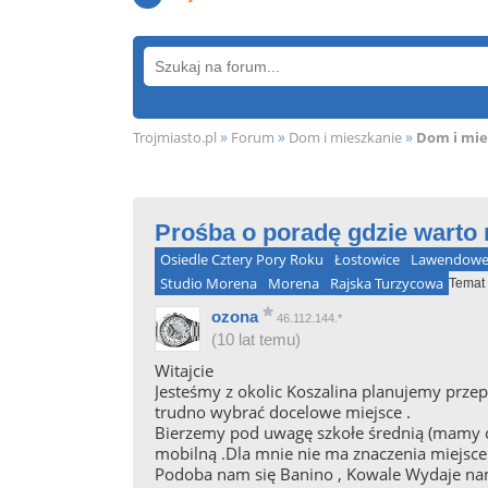
»
»
»
Trojmiasto.pl
Forum
Dom i mieszkanie
Dom i mie
Prośba o poradę gdzie warto
Osiedle Cztery Pory Roku
Łostowice
Lawendowe
Studio Morena
Morena
Rajska Turzycowa
Temat 
ozona
46.112.144.*
(10 lat temu)
Witajcie
Jesteśmy z okolic Koszalina planujemy przepr
trudno wybrać docelowe miejsce .
Bierzemy pod uwagę szkołe średnią (mamy córk
mobilną .Dla mnie nie ma znaczenia miejsce
Podoba nam się Banino , Kowale Wydaje na