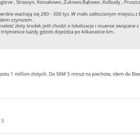
ogórze , Straszyn, Kossakowo ,Żukowo,Bąkowo ,Kolbudy , Pruszc
erskie wachają się 280 - 300 tys .W mało zatłoczonym miejscu z
iskim czynszem .
eść złoty środek jeśli chodzi o lokalizacje i niuanse związane 
rójmieście każdy gdzieś dojeżdza po kilkanaście km .
potu 1 million zlotych. Do SKM 5 minut na piechote, idem do 
:)