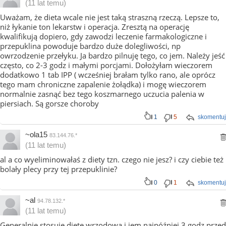
(11 lat temu)
Uważam, że dieta wcale nie jest taką straszną rzeczą. Lepsze to,
niż łykanie ton lekarstw i operacja. Zresztą na operację
kwalifikują dopiero, gdy zawodzi leczenie farmakologiczne i
przepuklina powoduje bardzo duże dolegliwości, np
owrzodzenie przełyku. Ja bardzo pilnuję tego, co jem. Należy jeść
często, co 2-3 godz i małymi porcjami. Dołożyłam wieczorem
dodatkowo 1 tab IPP ( wcześniej brałam tylko rano, ale oprócz
tego mam chroniczne zapalenie żołądka) i mogę wieczorem
normalnie zasnąć bez tego koszmarnego uczucia palenia w
piersiach. Są gorsze choroby
1
5
skomentuj
~ola15
83.144.76.*
(11 lat temu)
al a co wyeliminowałaś z diety tzn. czego nie jesz? i czy ciebie też
bolały plecy przy tej przepuklinie?
0
1
skomentuj
~al
94.78.132.*
(11 lat temu)
Generalnie stosuję dietę wrzodową i jem najpóźniej 3 godz przed