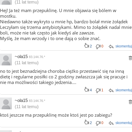
(11 lat temu)
Hej! Ja też mam przepuklinę. U mnie objawia się bólem w
mostku.
Niedawno także wykryto u mnie hp, bardzo bolał mnie żołądek
Leczyłam się trzema antybiotykami. Mimo to żołądek nadal mnie
boli, może nie tak często jak kiedyś ale zawsze.
Myślę, że mam wrzody i to one dają o sobie znać.
2
0
skomentuj
~ola15
83.144.76.*
(11 lat temu)
no to jest beznadziejna choroba ciężko przestawić się na inną
dietę i regularne posiłki co 2 godziny zwłaszcza jak się pracuje i
nie ma możliwości takiego jedzenia....
4
1
skomentuj
~ola15
83.144.76.*
(11 lat temu)
ktoś jeszcze ma przepuklinę może ktoś jest po zabiegu?
2
0
skomentuj