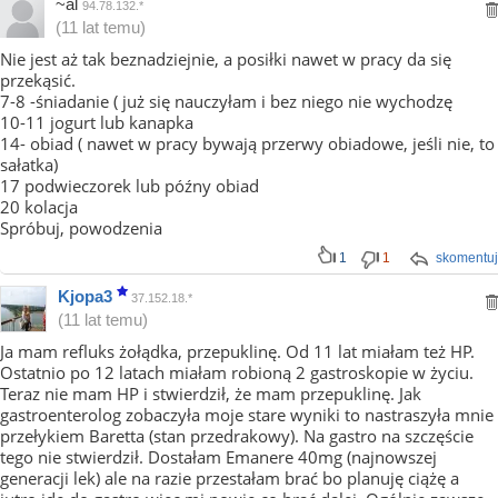
~al
94.78.132.*
(11 lat temu)
Nie jest aż tak beznadziejnie, a posiłki nawet w pracy da się
przekąsić.
7-8 -śniadanie ( już się nauczyłam i bez niego nie wychodzę
10-11 jogurt lub kanapka
14- obiad ( nawet w pracy bywają przerwy obiadowe, jeśli nie, to
sałatka)
17 podwieczorek lub późny obiad
20 kolacja
Spróbuj, powodzenia
1
1
skomentuj
Kjopa3
37.152.18.*
(11 lat temu)
Ja mam refluks żołądka, przepuklinę. Od 11 lat miałam też HP.
Ostatnio po 12 latach miałam robioną 2 gastroskopie w życiu.
Teraz nie mam HP i stwierdził, że mam przepuklinę. Jak
gastroenterolog zobaczyła moje stare wyniki to nastraszyła mnie
przełykiem Baretta (stan przedrakowy). Na gastro na szczęście
tego nie stwierdził. Dostałam Emanere 40mg (najnowszej
generacji lek) ale na razie przestałam brać bo planuję ciążę a