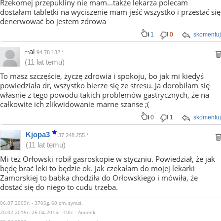
Rzekomej przepukliny nie mam...także lekarza polecam
dostałam tabletki na wyciszenie mam jeść wszystko i przestać się
denerwować bo jestem zdrowa
1
0
skomentuj
~al
94.78.132.*
(11 lat temu)
To masz szczęście, życzę zdrowia i spokoju, bo jak mi kiedyś
powiedziała dr, wszystko bierze się ze stresu. Ja dorobiłam się
własnie z tego powodu takich problemów gastrycznych, że na
całkowite ich zlikwidowanie marne szanse ;(
0
1
skomentuj
Kjopa3
37.248.255.*
(11 lat temu)
Mi też Orłowski robił gasroskopie w styczniu. Powiedział, że jak
będę brać leki to będzie ok. Jak czekałam do mojej lekarki
Zamorskiej to babka chodziła do Orłowskiego i mówiła, że
dostać się do niego to cudu trzeba.
06.07.2009r. - 3705g, 60 cm, synuś,
20.02.2015r.-26.04.2015r.-10tc - Aniołek