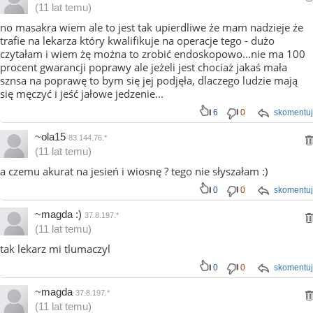
(11 lat temu)
no masakra wiem ale to jest tak upierdliwe że mam nadzieje że
trafie na lekarza który kwalifikuje na operacje tego - dużo
czytałam i wiem żę można to zrobić endoskopowo...nie ma 100
procent gwarancji poprawy ale jeżeli jest chociaż jakaś mała
sznsa na poprawę to bym się jej podjęła, dlaczego ludzie mają
się męczyć i jeść jałowe jedzenie...
6
0
skomentuj
~ola15
83.144.76.*
(11 lat temu)
a czemu akurat na jesień i wiosnę ? tego nie słyszałam :)
0
0
skomentuj
~magda :)
37.8.197.*
(11 lat temu)
tak lekarz mi tlumaczyl
0
0
skomentuj
~magda
37.8.197.*
(11 lat temu)