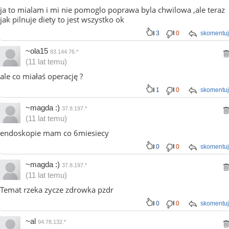
ja to mialam i mi nie pomoglo poprawa byla chwilowa ,ale teraz
jak pilnuje diety to jest wszystko ok
3
0
skomentuj
~ola15
83.144.76.*
(11 lat temu)
ale co miałaś operację ?
1
0
skomentuj
~magda :)
37.8.197.*
(11 lat temu)
endoskopie mam co 6miesiecy
0
0
skomentuj
~magda :)
37.8.197.*
(11 lat temu)
Temat rzeka zycze zdrowka pzdr
0
0
skomentuj
~al
94.78.132.*