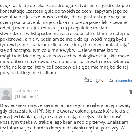
dzięki as-k idę do lekarza gastrologa za tydzień na gastroskopię i
konstultację...zastosuję się do twoich zaleceń i zapytam jego co
ewentualnie jeszcze muszę zrobić, idę na gastroskopie więc on
oceni jaka ta przeuklina jest duża i może da jakieś leki - pewnie
od niej mam też już refluks...ja tą przepuklinę miałam
stwierdzoną w listopadzie na gastroskopii ale nikt mnie dalej nie
pokierował, a nie wiedziałam że moje dolegliwośći mogą być z
tym związane - badałam kilnanascie innych rzeczy zamiast zająć
się od początku tym co u mnie wykryli...ale w sumie kto to
móghł wiedzieć niby taka powszechna dolegliwość a jakie może
mieć odbicie na zdrowiu i samopoczuciu...zresztą może wkońcu
trafię na lekarza, który coś podpowie i się zajmie mną bo do tej
pory na takiego nie trafiłam...
1
0
skomentuj
~al
94.78.132.*
(11 lat temu)
Dowiedziałam się, że siemienia lnianego nie należy przyjmować,
gdy bierze się leki IPP. Siemię tworzy osłonę, przez którą leki się
gorzej wchłaniają, a tym samym mają mniejszą skuteczność.
Poza tym trzeba w trakcie jego brania robić przerwy. Znalazłam
też informację o bardzo dobrym działaniu nasion gorczycy. W