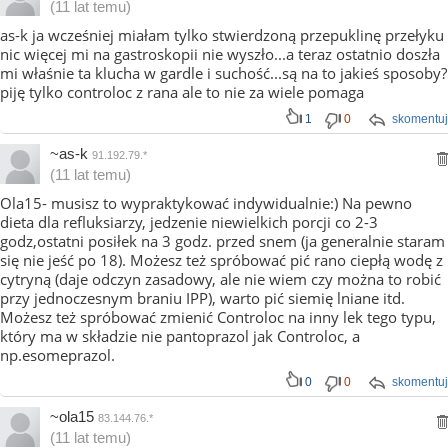
(11 lat temu)
as-k ja wcześniej miałam tylko stwierdzoną przepuklinę przełyku
nic więcej mi na gastroskopii nie wyszło...a teraz ostatnio doszła
mi właśnie ta klucha w gardle i suchość...są na to jakieś sposoby?
piję tylko controloc z rana ale to nie za wiele pomaga
1
0
skomentuj
~as-k
91.192.79.*
(11 lat temu)
Ola15- musisz to wypraktykować indywidualnie:) Na pewno
dieta dla refluksiarzy, jedzenie niewielkich porcji co 2-3
godz,ostatni posiłek na 3 godz. przed snem (ja generalnie staram
się nie jeść po 18). Możesz też spróbować pić rano ciepłą wodę z
cytryną (daje odczyn zasadowy, ale nie wiem czy można to robić
przy jednoczesnym braniu IPP), warto pić siemię lniane itd.
Możesz też spróbować zmienić Controloc na inny lek tego typu,
który ma w składzie nie pantoprazol jak Controloc, a
np.esomeprazol.
0
0
skomentuj
~ola15
83.144.76.*
(11 lat temu)