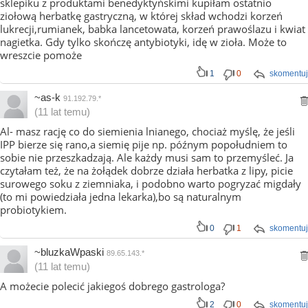
sklepiku z produktami benedyktyńskimi kupiłam ostatnio
ziołową herbatkę gastryczną, w której skład wchodzi korzeń
lukrecji,rumianek, babka lancetowata, korzeń prawoślazu i kwiat
nagietka. Gdy tylko skończę antybiotyki, idę w zioła. Może to
wreszcie pomoże
1
0
skomentuj
~as-k
91.192.79.*
(11 lat temu)
Al- masz rację co do siemienia lnianego, chociaż myślę, że jeśli
IPP bierze się rano,a siemię pije np. późnym popołudniem to
sobie nie przeszkadzają. Ale każdy musi sam to przemyśleć. Ja
czytałam też, że na żołądek dobrze działa herbatka z lipy, picie
surowego soku z ziemniaka, i podobno warto pogryzać migdały
(to mi powiedziała jedna lekarka),bo są naturalnym
probiotykiem.
0
1
skomentuj
~bluzkaWpaski
89.65.143.*
(11 lat temu)
A możecie polecić jakiegoś dobrego gastrologa?
2
0
skomentuj