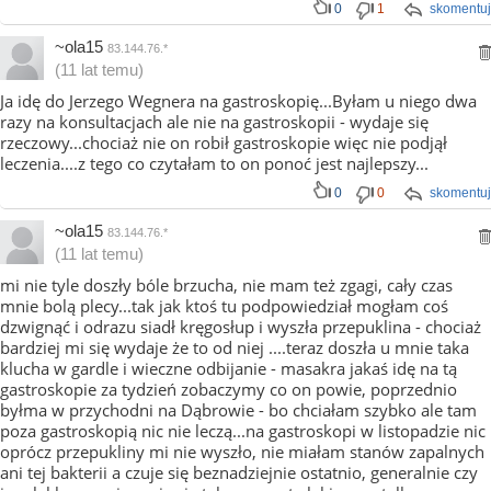
0
1
skomentuj
~ola15
83.144.76.*
(11 lat temu)
Ja idę do Jerzego Wegnera na gastroskopię...Byłam u niego dwa
razy na konsultacjach ale nie na gastroskopii - wydaje się
rzeczowy...chociaż nie on robił gastroskopie więc nie podjął
leczenia....z tego co czytałam to on ponoć jest najlepszy...
0
0
skomentuj
~ola15
83.144.76.*
(11 lat temu)
mi nie tyle doszły bóle brzucha, nie mam też zgagi, cały czas
mnie bolą plecy...tak jak ktoś tu podpowiedział mogłam coś
dzwignąć i odrazu siadł kręgosłup i wyszła przepuklina - chociaż
bardziej mi się wydaje że to od niej ....teraz doszła u mnie taka
klucha w gardle i wieczne odbijanie - masakra jakaś idę na tą
gastroskopie za tydzień zobaczymy co on powie, poprzednio
byłma w przychodni na Dąbrowie - bo chciałam szybko ale tam
poza gastroskopią nic nie leczą...na gastroskopi w listopadzie nic
oprócz przepukliny mi nie wyszło, nie miałam stanów zapalnych
ani tej bakterii a czuje się beznadziejnie ostatnio, generalnie czy