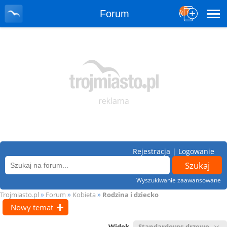
Forum
Rejestracja
|
Logowanie
Wyszukiwanie zaawansowane
»
»
»
Trojmiasto.pl
Forum
Kobieta
Rodzina i dziecko
Nowy temat
Widok