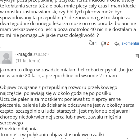
te kołatania serca też ale bolą mnie plecy cały czas i mam kłucie
w mostku zastanawiam się czy ból tych pleców może być
spowodowany tą przepukliną ? Idę znowu na gastroskopie za
dwa tygodnie do innego lekarza może on coś poradzi bo ani nie
mam wskazówek co jeść a poza cnotroloc 40 nic nie dostałam a
to mi nie pomaga...A jakie masz dolegliwośći ?
4
2
skomentuj
~magda
37.8.197.*
(11 lat temu)
ja mam to dlugo w zasadzie mialam helicobacter pyroli ,bo juz
od wsumie 20 lat :( a przepuchline od wsumie 2 i mam
Objawy związane z przepukliną rozworu przełykowego
najczęściej pojawiają się w około godzinę po posiłku:
Uczucie palenia za mostkiem; ponieważ to nieprzyjemne
pieczenie, palenie lub ściskanie odczuwane jest w okolicy serca,
często, szczególnie u ludzi starszych, jest mylone z objawami
choroby niedokrwiennej serca lub nawet zawału mięśnia
sercowego
Gorzkie odbijania
Trudności w połykaniu objaw stosunkowo rzadki