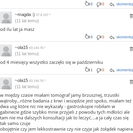
0
0
skomentuj
~magda :)
37.8.197.*
(11 lat temu)
od ilu lat ja masz
0
0
skomentuj
~ola15
83.144.76.*
(11 lat temu)
od 4 miesięcy wszystko zaczęło się w październiku
1
0
skomentuj
~ola15
83.144.76.*
(11 lat temu)
w między czasie miałam tomograf jamy brzusznej, trzustki
wątroby...różne badania z krwi i wszędzie jest spoko, miałam też
dwa usg które nic nie wykazały - gastroskopie robiłam w
gabinecie gdzie szybko mnie przyjeli z powodu tych mdłości ale
tam nie ma dalszych konsultacji jak to leczyć....a ja cały czas się
tak samo czuje
obojętnie czy jem lekkostrawnie czy nie czyje jak żołądek napiera