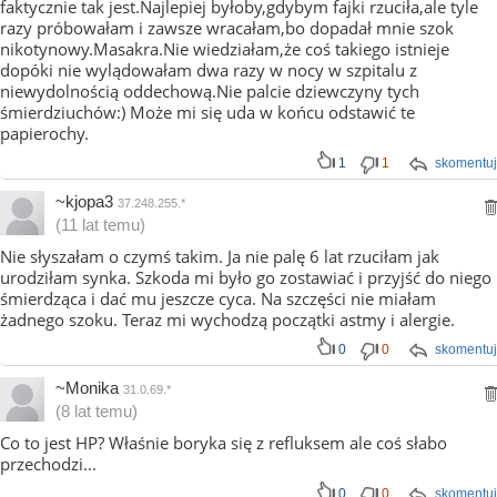
faktycznie tak jest.Najlepiej byłoby,gdybym fajki rzuciła,ale tyle
razy próbowałam i zawsze wracałam,bo dopadał mnie szok
nikotynowy.Masakra.Nie wiedziałam,że coś takiego istnieje
dopóki nie wylądowałam dwa razy w nocy w szpitalu z
niewydolnością oddechową.Nie palcie dziewczyny tych
śmierdziuchów:) Może mi się uda w końcu odstawić te
papierochy.
1
1
skomentuj
~kjopa3
37.248.255.*
(11 lat temu)
Nie słyszałam o czymś takim. Ja nie palę 6 lat rzuciłam jak
urodziłam synka. Szkoda mi było go zostawiać i przyjść do niego
śmierdząca i dać mu jeszcze cyca. Na szczęści nie miałam
żadnego szoku. Teraz mi wychodzą początki astmy i alergie.
0
0
skomentuj
~Monika
31.0.69.*
(8 lat temu)
Co to jest HP? Właśnie boryka się z refluksem ale coś słabo
przechodzi...
0
0
skomentuj