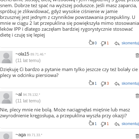
snem. Dobrze też spać na wyższej poduszce. Jeśli masz zaparcia,
spróbuj je zlikwidować, gdyż wysokie ciśnienie w jamie
brzusznej jest jednym z czynników powstawania przepukliny. U
mnie w ciągu 2 lat przepuklina się powiększyła mimo stosowania
leków IPP i dlatego zaczęłam bardziej rygorystycznie stosować
dietę i czuję się lepiej
0
1
skomentuj
~ola15
89.71.46.*
(11 lat temu)
Dziękuję Ci bardzo a pytanie mam tylko jeszcze czy też bolały cie
plecy w odcinku piersiowa?
1
3
skomentuj
~al
94.78.132.*
(11 lat temu)
Nie, plecy mnie nie bolą. Może naciągnęłaś mięśnie lub masz
zwyrodnienie kręgosłupa, a przepuklina wyszła przy okazji?
1
1
skomentuj
~aga
89.71.33.*