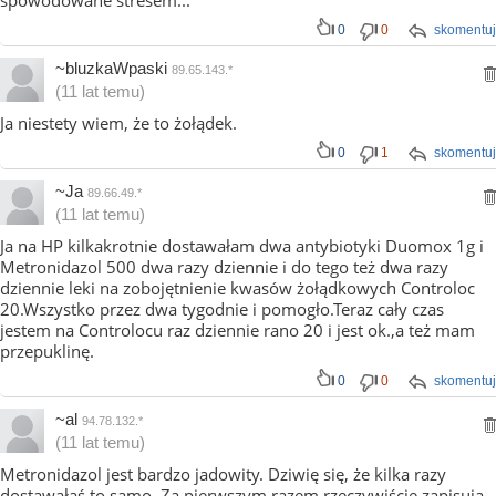
spowodowane stresem...
0
0
skomentuj
~bluzkaWpaski
89.65.143.*
(11 lat temu)
Ja niestety wiem, że to żołądek.
0
1
skomentuj
~Ja
89.66.49.*
(11 lat temu)
Ja na HP kilkakrotnie dostawałam dwa antybiotyki Duomox 1g i
Metronidazol 500 dwa razy dziennie i do tego też dwa razy
dziennie leki na zobojętnienie kwasów żołądkowych Controloc
20.Wszystko przez dwa tygodnie i pomogło.Teraz cały czas
jestem na Controlocu raz dziennie rano 20 i jest ok.,a też mam
przepuklinę.
0
0
skomentuj
~al
94.78.132.*
(11 lat temu)
Metronidazol jest bardzo jadowity. Dziwię się, że kilka razy
dostawałaś to samo. Za pierwszym razem rzeczywiście zapisują