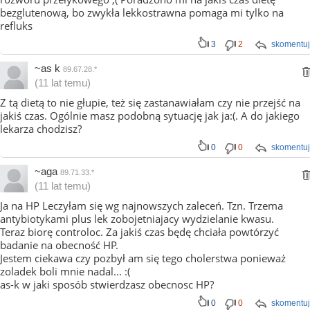
bezglutenową, bo zwykła lekkostrawna pomaga mi tylko na
refluks
3
2
skomentuj
~as k
89.67.28.*
(11 lat temu)
Z tą dietą to nie głupie, też się zastanawiałam czy nie przejść na
jakiś czas. Ogólnie masz podobną sytuację jak ja:(. A do jakiego
lekarza chodzisz?
0
0
skomentuj
~aga
89.71.33.*
(11 lat temu)
Ja na HP Leczyłam się wg najnowszych zaleceń. Tzn. Trzema
antybiotykami plus lek zobojetniajacy wydzielanie kwasu.
Teraz biorę controloc. Za jakiś czas będę chciała powtórzyć
badanie na obecność HP.
Jestem ciekawa czy pozbył am się tego cholerstwa ponieważ
zoladek boli mnie nadal... :(
as-k w jaki sposób stwierdzasz obecnosc HP?
0
0
skomentuj