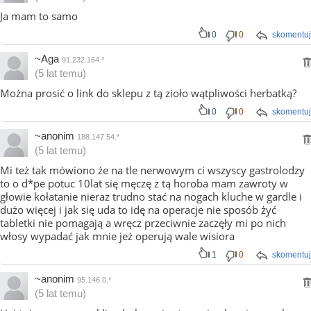
Ja mam to samo
0
0
skomentuj
~Aga
91.232.164.*
(5 lat temu)
Można prosić o link do sklepu z tą zioło wątpliwości herbatką?
0
0
skomentuj
~anonim
188.147.54.*
(5 lat temu)
Mi też tak mówiono że na tle nerwowym ci wszyscy gastrolodzy
to o d*pe potuc 10lat się męczę z tą horoba mam zawroty w
głowie kołatanie nieraz trudno stać na nogach kluche w gardle i
dużo więcej i jak się uda to idę na operacje nie sposób żyć
tabletki nie pomagają a wręcz przeciwnie zaczęły mi po nich
włosy wypadać jak mnie jeż operują wale wisiora
1
0
skomentuj
~anonim
95.146.0.*
(5 lat temu)