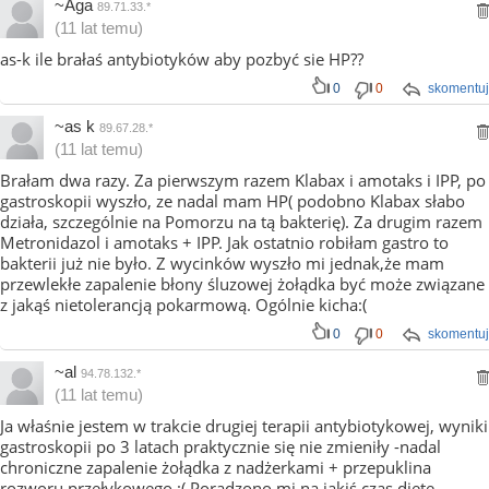
~Aga
89.71.33.*
(11 lat temu)
as-k ile brałaś antybiotyków aby pozbyć sie HP??
0
0
skomentuj
~as k
89.67.28.*
(11 lat temu)
Brałam dwa razy. Za pierwszym razem Klabax i amotaks i IPP, po
gastroskopii wyszło, ze nadal mam HP( podobno Klabax słabo
działa, szczególnie na Pomorzu na tą bakterię). Za drugim razem
Metronidazol i amotaks + IPP. Jak ostatnio robiłam gastro to
bakterii już nie było. Z wycinków wyszło mi jednak,że mam
przewlekłe zapalenie błony śluzowej żołądka być może związane
z jakąś nietolerancją pokarmową. Ogólnie kicha:(
0
0
skomentuj
~al
94.78.132.*
(11 lat temu)
Ja właśnie jestem w trakcie drugiej terapii antybiotykowej, wyniki
gastroskopii po 3 latach praktycznie się nie zmieniły -nadal
chroniczne zapalenie żołądka z nadżerkami + przepuklina
rozworu przełykowego ;( Poradzono mi na jakiś czas dietę