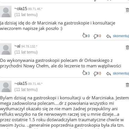
~ola15
89.71.46.*
(11 lat temu)
Ja dzisiaj idę do dr Marciniak na gastroskopie i konsultacje
wieczorem napisze jak poszło :)
0
0
skomentuj
~al
94.78.132.*
(11 lat temu)
Do wykonywania gastroskopii polecam dr Orłowskiego z
przychodni Nowy Chełm, ale do leczenie to mam wątpliwości
3
0
skomentuj
~ola15
89.71.46.*
(11 lat temu)
Bylam dzisiaj na gastroskopi i konsultacji u dr Marciniaka. Jestem
mega zadowolona polecam....dr z powołania wszystko mi
wytłumaczył okazało się ze nie mam żadnej przepukliny ani
refluks wszytko na tle nerwowym raczej się u mnie dzieje...a
przez ostatnie 1.5 roku doświadczyłam traumatyczne chwile w
swoim życiu. ..generalnie poprzednia gastroskopia była zła tzn.