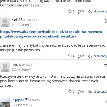
jem lekko czy nie czuje się tak samo a te leki mam tylko
Controloc nie pomagają...
1
3
skomentuj
~ola15
83.144.76.*
(11 lat temu)
http://www.akademiawitalnosci.pl/przepuklina-rozworu-
przelykowego-co-to-jest-i-jak-sobie-radzic/
znalazłam fajny artykuł chyba zaczne stosować te zalecenia - nic
innego już nie pozostało...
4
2
skomentuj
~as k
89.67.28.*
(11 lat temu)
Rzeczywiście ciekawy artykuł:) U mnie przyczyna to stres i praca
przy komputerze. Postaram się stosować chociaż część tych
zaleceń.
0
0
skomentuj
Kjopa3
37.152.19.*
(11 lat temu)