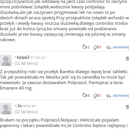
życzę.Oczywiście jak odstawię na jakiś czas controloc to zaczyna
mnie pobolewać żołądek,widocznie kwasy podjadają
śluzówkę,ale jak zaczynam przyjmować lek na nowo to po
dwóch dniach wraca spokój.Przy przepuklinie żołądek wchodzi w
przełyk i wtedy kwasy niszczą śluzówkę,dlatego controloc trzeba
brać już do końca życia,bo zmiany powstałe od podżerania
śluzówki przez kwasy zazwyczaj zmieniają się póżniej w zmiany
rakowe.
1
0
skomentuj
~kjopa3
37.152.19.*
(11 lat temu)
Z przepukliny robi się przełyk Baretta dlatego lepiej brać tabletki.
Tak jak powiedziała mi lekarka jeśli się to zaniedba to może być
niewesoło. Ja zawsze dostawałam Polprazol, Pantopraz a teraz
Emanere 40 mg.
0
0
skomentuj
~Ja
89.66.49.*
(11 lat temu)
Brałam na początku Polprazol,Nolpazę i Helicid,ale popalam
papierosy i lekarz powiedziała mi,że Controloc będzie najlepszy i