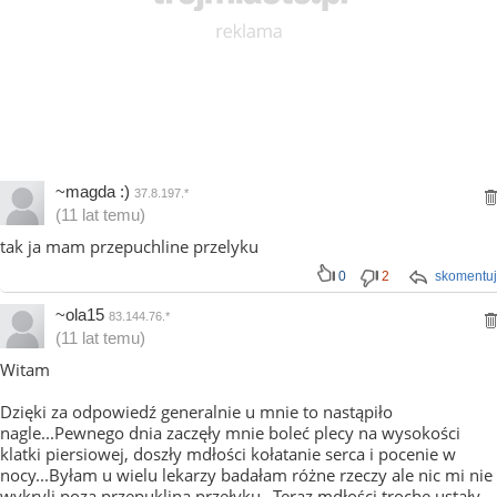
~magda :)
37.8.197.*
(11 lat temu)
tak ja mam przepuchline przelyku
0
2
skomentuj
~ola15
83.144.76.*
(11 lat temu)
Witam
Dzięki za odpowiedź generalnie u mnie to nastąpiło
nagle...Pewnego dnia zaczęły mnie boleć plecy na wysokości
klatki piersiowej, doszły mdłości kołatanie serca i pocenie w
nocy...Byłam u wielu lekarzy badałam różne rzeczy ale nic mi nie
wykryli poza przepukliną przełyku...Teraz mdłości troche ustały