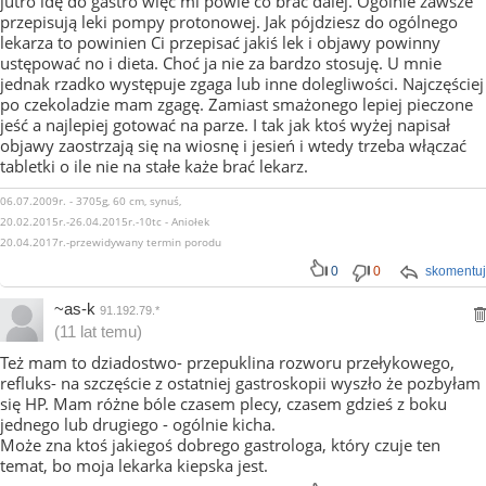
jutro idę do gastro więc mi powie co brać dalej. Ogólnie zawsze
przepisują leki pompy protonowej. Jak pójdziesz do ogólnego
lekarza to powinien Ci przepisać jakiś lek i objawy powinny
ustępować no i dieta. Choć ja nie za bardzo stosuję. U mnie
jednak rzadko występuje zgaga lub inne dolegliwości. Najczęściej
po czekoladzie mam zgagę. Zamiast smażonego lepiej pieczone
jeść a najlepiej gotować na parze. I tak jak ktoś wyżej napisał
objawy zaostrzają się na wiosnę i jesień i wtedy trzeba włączać
tabletki o ile nie na stałe każe brać lekarz.
06.07.2009r. - 3705g, 60 cm, synuś,
20.02.2015r.-26.04.2015r.-10tc - Aniołek
20.04.2017r.-przewidywany termin porodu
0
0
skomentuj
~as-k
91.192.79.*
(11 lat temu)
Też mam to dziadostwo- przepuklina rozworu przełykowego,
refluks- na szczęście z ostatniej gastroskopii wyszło że pozbyłam
się HP. Mam różne bóle czasem plecy, czasem gdzieś z boku
jednego lub drugiego - ogólnie kicha.
Może zna ktoś jakiegoś dobrego gastrologa, który czuje ten
temat, bo moja lekarka kiepska jest.