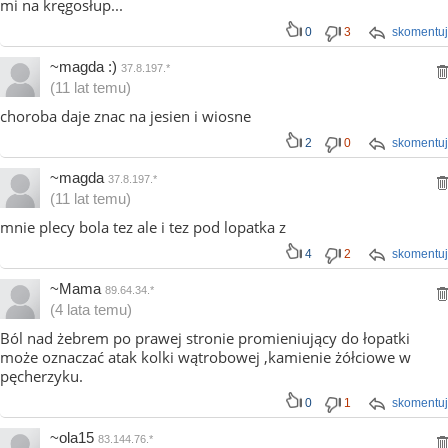
mi na kręgosłup...
0
3
skomentuj
~magda :)
37.8.197.*
(11 lat temu)
choroba daje znac na jesien i wiosne
2
0
skomentuj
~magda
37.8.197.*
(11 lat temu)
mnie plecy bola tez ale i tez pod lopatka z
4
2
skomentuj
~Mama
89.64.34.*
(4 lata temu)
Ból nad żebrem po prawej stronie promieniujący do łopatki
może oznaczać atak kolki wątrobowej ,kamienie żółciowe w
pęcherzyku.
0
1
skomentuj
~ola15
83.144.76.*