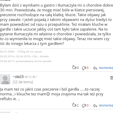
Byłam dziś z wynikami u gastro i tłumaczyła mi o chorobie dobre
30 min. Powiedziała, że mogę mieć bóle w klatce piersiowej,
pieczenie rozchodzące na całą klatkę, kłucie. Takie objawy jak
przy zawale. I jeżeli pojadą z takimi objawami na dyżur kiedyś to
mam powiedzieć od razu o przepuklinie. Też miałam kluche w
gardle i takie uczucie jakby coś tam było takie zapalenie. Na to
pytanie tłumaczyła mi właśnie o chorobie i powiedziała, że tylko
to co wymieniła to mogę mieć takie objawy. Teraz nie wiem czy
iść do innego lekarza z tym gardłem?
06.07.2009r. - 3705g, 60 cm, synuś,
20.02.2015r.-26.04.2015r.-10tc - Aniołek
20.04.2017r.-przewidywany termin porodu
0
0
skomentuj
~ola15
89.71.46.*
(11 lat temu)
Ja mam też co jakiś czas pieczenie i ból gardła .....to raczej
norma...i klxuche tez mam😊 moja znajoma ma tak też przy
refluks ie. ..
1
3
skomentuj