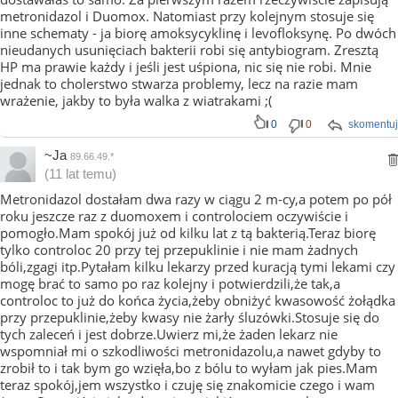
metronidazol i Duomox. Natomiast przy kolejnym stosuje się
inne schematy - ja biorę amoksycyklinę i levofloksynę. Po dwóch
nieudanych usunięciach bakterii robi się antybiogram. Zresztą
HP ma prawie każdy i jeśli jest uśpiona, nic się nie robi. Mnie
jednak to cholerstwo stwarza problemy, lecz na razie mam
wrażenie, jakby to była walka z wiatrakami ;(
0
0
skomentuj
~Ja
89.66.49.*
(11 lat temu)
Metronidazol dostałam dwa razy w ciągu 2 m-cy,a potem po pół
roku jeszcze raz z duomoxem i controlociem oczywiście i
pomogło.Mam spokój już od kilku lat z tą bakterią.Teraz biorę
tylko controloc 20 przy tej przepuklinie i nie mam żadnych
bóli,zgagi itp.Pytałam kilku lekarzy przed kuracją tymi lekami czy
mogę brać to samo po raz kolejny i potwierdzili,że tak,a
controloc to już do końca życia,żeby obniżyć kwasowość żołądka
przy przepuklinie,żeby kwasy nie żarły śluzówki.Stosuje się do
tych zaleceń i jest dobrze.Uwierz mi,że żaden lekarz nie
wspomniał mi o szkodliwości metronidazolu,a nawet gdyby to
zrobił to i tak bym go wzięła,bo z bólu to wyłam jak pies.Mam
teraz spokój,jem wszystko i czuję się znakomicie czego i wam