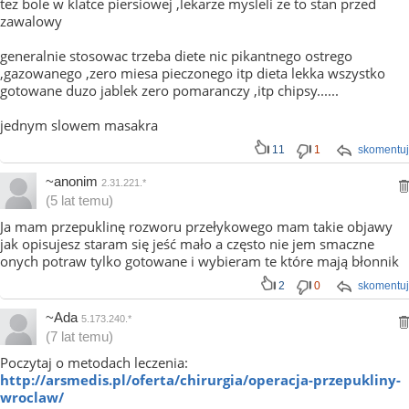
tez bole w klatce piersiowej ,lekarze mysleli ze to stan przed
zawalowy
generalnie stosowac trzeba diete nic pikantnego ostrego
,gazowanego ,zero miesa pieczonego itp dieta lekka wszystko
gotowane duzo jablek zero pomaranczy ,itp chipsy......
jednym slowem masakra
11
1
skomentuj
~anonim
2.31.221.*
(5 lat temu)
Ja mam przepuklinę rozworu przełykowego mam takie objawy
jak opisujesz staram się jeść mało a często nie jem smaczne
onych potraw tylko gotowane i wybieram te które mają błonnik
2
0
skomentuj
~Ada
5.173.240.*
(7 lat temu)
Poczytaj o metodach leczenia:
http://arsmedis.pl/oferta/chirurgia/operacja-przepukliny-
wroclaw/