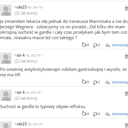
~ola15
83.144.76.*
(11 lat temu)
Ja zmieniłam lekarza idę jednak do Ireneusza Marciniaka a nie do
Jerzego Wegnera - zobaczymy co on poradzi...Od kilku dni mam
okropną suchość w gardle i cały czas przełykam jak bym tam coś
miała...masakra macie też coś takiego ?
0
2
skomentuj
~as-k
91.192.79.*
(11 lat temu)
Po ostatniej antybiotykoterapii robiłam gastroskopię i wyszło, że
nie ma HP.
0
1
skomentuj
~as-k
91.192.79.*
(11 lat temu)
Suchość w gardle to typowy objaw refluksu
0
3
skomentuj
~ola15
83.144.76.*