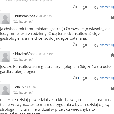
20.04.2017r.-przewidywany termin porodu
0
0
skomentuj
~bluzkaWpaski
89.65.143.*
(11 lat temu)
Ja chyba z rok temu miałam gastro (u Orłowskiego właśnie), ale
leczy mnie lekarz rodzinny. Chcę teraz skonsultować się z
gastrologiem, a nie chcę iść do jakiegoś patafiana.
0
0
skomentuj
~bluzkaWpaski
89.65.143.*
(11 lat temu)
Jeszcze konsultowałam gluta z laryngologiem (idę znów), a ucisk
gardla z alergologiem.
1
0
skomentuj
~ola15
89.71.46.*
(11 lat temu)
mi lekarz dzisiaj powiedzial ze ta klucha w gardle i suchosc to na
tle nerwowym....tez to mam od tygodnia a bylam dzisiaj u g są
strologa i nic tam nie widzial w przelyku wiec chyba to