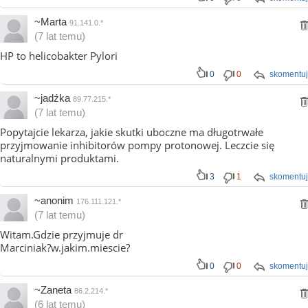
~Marta
91.141.0.*
(7 lat temu)
HP to helicobakter Pylori
0
0
skomentuj
~jadźka
89.77.215.*
(7 lat temu)
Popytajcie lekarza, jakie skutki uboczne ma długotrwałe
przyjmowanie inhibitorów pompy protonowej. Leczcie się
naturalnymi produktami.
3
1
skomentuj
~anonim
176.111.121.*
(7 lat temu)
Witam.Gdzie przyjmuje dr
Marciniak?w.jakim.miescie?
0
0
skomentuj
~Zaneta
86.2.214.*
(6 lat temu)