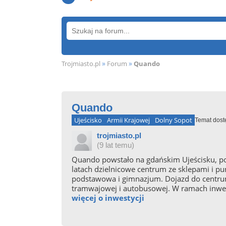
»
»
Trojmiasto.pl
Forum
Quando
Quando
Ujeścisko
Armii Krajowej
Dolny Sopot
Temat dost
trojmiasto.pl
(9 lat temu)
Quando powstało na gdańskim Ujeścisku, pom
latach dzielnicowe centrum ze sklepami i pu
podstawowa i gimnazjum. Dojazd do centrum 
tramwajowej i autobusowej. W ramach inwesty
więcej o inwestycji