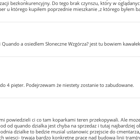
acji bezkonkurencyjny. Do tego brak czynszu, który w oglądanyc
er u którego kupiłem poprzednie mieszkanie ,z którego byłem b
Quando a osiedlem Słoneczne Wzgórza? jest tu bowiem kawałek zie
do 4 pięter. Podejrzewam że niestety zostanie to zabudowane.
 mi powiedzieli ci co tam koparkami teren przekopywali. Ale moz
hod od quando dzialka jest chyba na sprzedaz i tutaj najbardzie
hodnia dzialke to bedzie musial ustanowic przejscie do cmentarza
 wiesci- trwaja bardzo konkretne prace nad budowa linii tram(nie