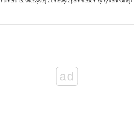
y numeru ks. wieczystej z umowy(z pomnięciem cyfry kontrolnej
ad