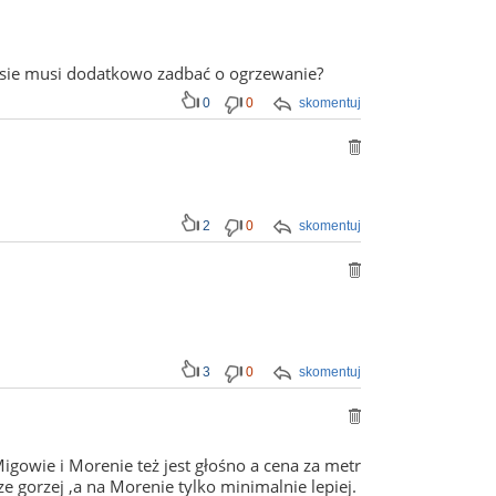
resie musi dodatkowo zadbać o ogrzewanie?
0
0
skomentuj
2
0
skomentuj
3
0
skomentuj
igowie i Morenie też jest głośno a cena za metr
e gorzej ,a na Morenie tylko minimalnie lepiej.