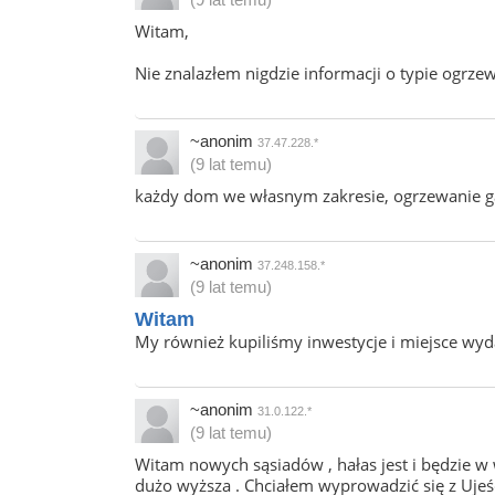
Witam,
Nie znalazłem nigdzie informacji o typie ogr
~anonim
37.47.228.*
(9 lat temu)
każdy dom we własnym zakresie, ogrzewanie 
~anonim
37.248.158.*
(9 lat temu)
Witam
My również kupiliśmy inwestycje i miejsce wyd
~anonim
31.0.122.*
(9 lat temu)
Witam nowych sąsiadów , hałas jest i będzie w 
dużo wyższa . Chciałem wyprowadzić się z Ujeści