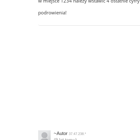
w miejsce 1234 należy wstawić 4 ostatnie cyfr
podrowienia!
~Autor
37.47.238.*
(9 lat temu)