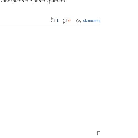
)- zabezpieczenie przed spamem
1
0
skomentuj