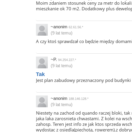
Moim zdaniem stosunek ceny za metr do lokaliz
mieszkanie ok 70 m2. Dodatkowy plus dewelop
~anonim
62.61.56.*
(9 lat temu)
A czy ktoś sprawdzał co będzie między domami 
~P.
94.254.227.*
(9 lat temu)
Tak
Jest plan zabudowy przeznaczony pod budynki 
~anonim
188.146.128.*
(9 lat temu)
Niestety na zachod od quando raczej bloki, tak
jaka laka zarosnieta chwastami. Z kolei na wsc
zahosp. Teren jest info ze jak ktos sprzeda wsc
wydostac z osiedla(piechota, rowerem).z dobrych