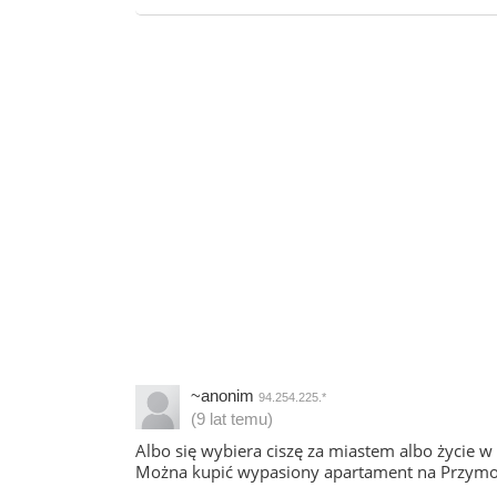
~anonim
94.254.225.*
(9 lat temu)
Albo się wybiera ciszę za miastem albo życie w 
Można kupić wypasiony apartament na Przymorzu