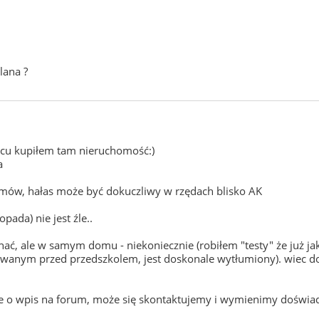
lana ?
ńcu kupiłem tam nieruchomość:)
a
omów, hałas może być dokuczliwy w rzędach blisko AK
pada) nie jest źle..
, ale w samym domu - niekoniecznie (robiłem "testy" że już jakik
nym przed przedszkolem, jest doskonale wytłumiony). wiec do
sze o wpis na forum, może się skontaktujemy i wymienimy doświadc