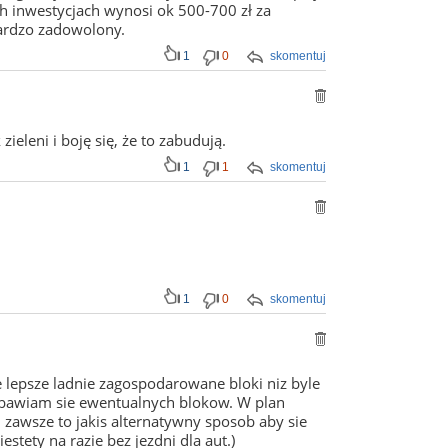
h inwestycjach wynosi ok 500-700 zł za
ardzo zadowolony.
1
0
skomentuj
leni i boję się, że to zabudują.
1
1
skomentuj
1
0
skomentuj
e lepsze ladnie zagospodarowane bloki niz byle
j obawiam sie ewentualnych blokow. W plan
, zawsze to jakis alternatywny sposob aby sie
stety na razie bez jezdni dla aut.)