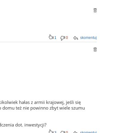
1
0
skomentuj
olwiek hałas z armii krajowej, jeśli się
 domu też nie powinno zbyt wiele szumu
zenia dot. inwestycji?
3
0
skomentuj