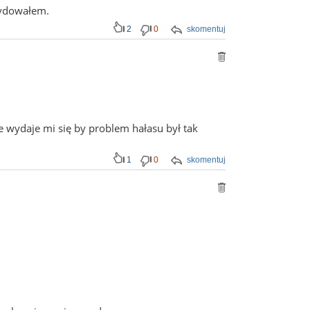
ecydowałem.
2
0
skomentuj
 wydaje mi się by problem hałasu był tak
1
0
skomentuj