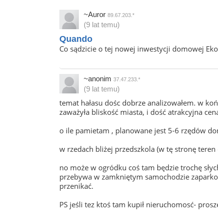
~Auror
89.67.203.*
(9 lat temu)
Quando
Co sądzicie o tej nowej inwestycji domowej Eko
~anonim
37.47.233.*
(9 lat temu)
temat hałasu dośc dobrze analizowałem. w ko
zaważyła bliskość miasta, i dość atrakcyjna cen
o ile pamietam , planowane jest 5-6 rzędów d
w rzedach bliżej przedszkola (w tę stronę teren o
no może w ogródku coś tam będzie trochę słychać
przebywa w zamkniętym samochodzie zaparkowa
przenikać.
PS jeśli tez ktoś tam kupił nieruchomosć- pro