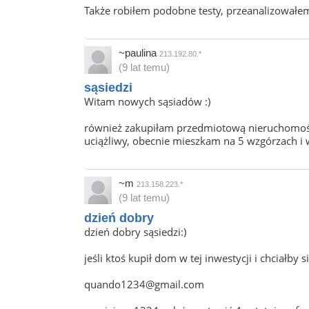
Także robiłem podobne testy, przeanalizowałem 
~paulina
213.192.80.*
(9 lat temu)
sąsiedzi
Witam nowych sąsiadów :)
również zakupiłam przedmiotową nieruchomość,
uciążliwy, obecnie mieszkam na 5 wzgórzach i
~m
213.158.223.*
(9 lat temu)
dzień dobry
dzień dobry sąsiedzi:)
jeśli ktoś kupił dom w tej inwestycji i chciałby 
quando1234@gmail.com