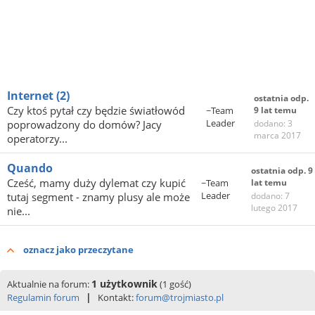
Internet
(2)
ostatnia odp.
Czy ktoś pytał czy będzie światłowód
~Team
9 lat temu
Leader
poprowadzony do domów? Jacy
dodano: 3
marca 2017
operatorzy...
Quando
ostatnia odp. 9
Cześć, mamy duży dylemat czy kupić
~Team
lat temu
Leader
tutaj segment - znamy plusy ale może
dodano: 7
lutego 2017
nie...
oznacz jako przeczytane
1 użytkownik
Aktualnie na forum:
(1 gość)
|
Regulamin forum
Kontakt:
forum@trojmiasto.pl