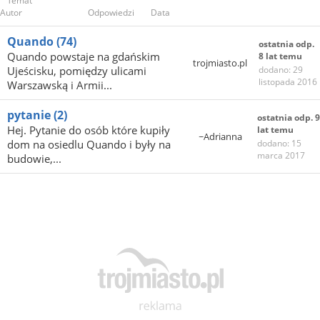
Temat
Autor
Odpowiedzi
Data
Quando
(74)
ostatnia odp.
Quando powstaje na gdańskim
8 lat temu
trojmiasto.pl
Ujeścisku, pomiędzy ulicami
dodano: 29
listopada 2016
Warszawską i Armii...
pytanie
(2)
ostatnia odp. 9
Hej. Pytanie do osób które kupiły
lat temu
~Adrianna
dom na osiedlu Quando i były na
dodano: 15
marca 2017
budowie,...