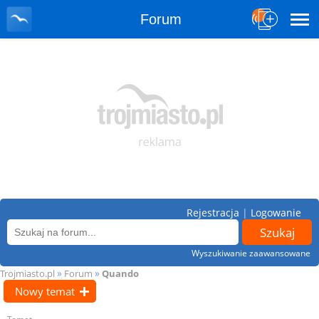
Forum
Rejestracja
|
Logowanie
Wyszukiwanie zaawansowane
»
»
Trojmiasto.pl
Forum
Quando
Nowy temat