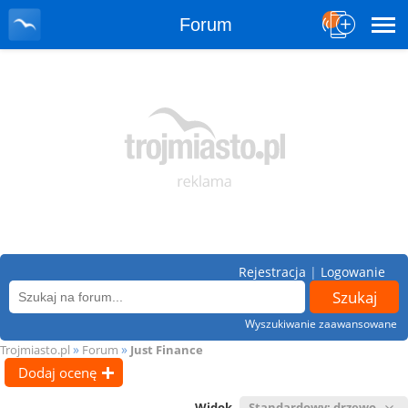
Forum
Rejestracja
|
Logowanie
Wyszukiwanie zaawansowane
»
»
Trojmiasto.pl
Forum
Just Finance
Dodaj ocenę
Widok