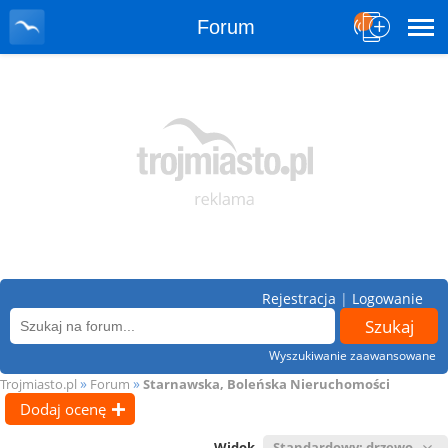
Forum
Rejestracja
|
Logowanie
Wyszukiwanie zaawansowane
»
»
Trojmiasto.pl
Forum
Starnawska, Boleńska Nieruchomości
Dodaj ocenę
Widok