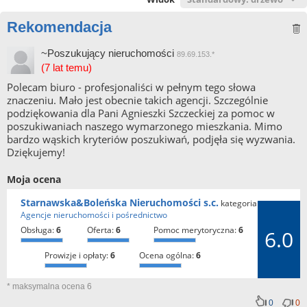
Rekomendacja
~Poszukujący nieruchomości
89.69.153.*
(7 lat temu)
Polecam biuro - profesjonaliści w pełnym tego słowa
znaczeniu. Mało jest obecnie takich agencji. Szczególnie
podziękowania dla Pani Agnieszki Szczeckiej za pomoc w
poszukiwaniach naszego wymarzonego mieszkania. Mimo
bardzo wąskich kryteriów poszukiwań, podjęła się wyzwania.
Dziękujemy!
Moja ocena
Starnawska&Boleńska Nieruchomości s.c.
kategoria:
Agencje nieruchomości i pośrednictwo
obsługa:
6
oferta:
6
pomoc merytoryczna:
6
6.0
prowizje i opłaty:
6
ocena ogólna:
6
* maksymalna ocena 6
0
0