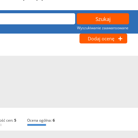
Wyszukiwanie zaawansowane
Dodaj ocenę
ość cen:
5
ocena ogólna:
6