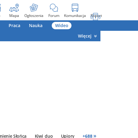
o
Mapa
Ogłoszenia
Forum
Komunikacja
Raport
Praca
Nauka
Wideo
Więcej
»
mienie Słońca
Kiwi_duo
Upiory
+
688