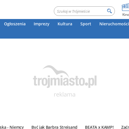
Kin
Ogłoszenia
Imprezy
Kultura
Sport
Nieruchomości
ska - Niemcy
Być jak Barbra Streisand
BEATA x KAMP!
Zać