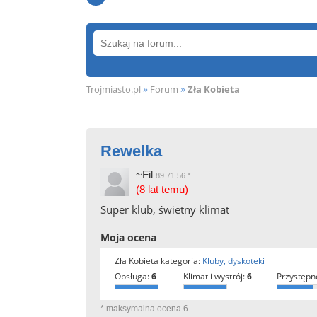
»
»
Trojmiasto.pl
Forum
Zła Kobieta
Rewelka
~Fil
89.71.56.*
(8 lat temu)
Super klub, świetny klimat
Moja ocena
Zła Kobieta kategoria:
Kluby, dyskoteki
obsługa:
6
klimat i wystrój:
6
przystępn
* maksymalna ocena 6