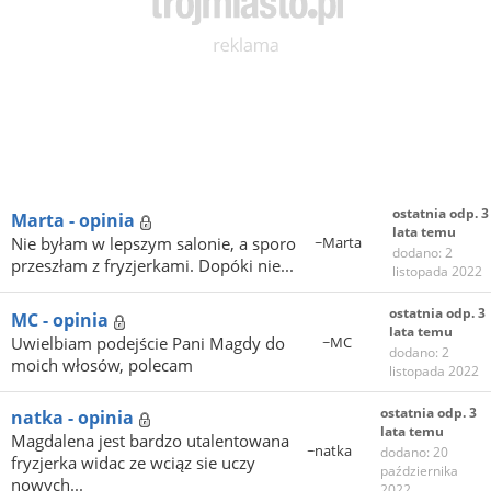
ostatnia odp. 3
Marta - opinia
lata temu
Nie byłam w lepszym salonie, a sporo
~Marta
dodano: 2
przeszłam z fryzjerkami. Dopóki nie...
listopada 2022
ostatnia odp. 3
MC - opinia
lata temu
Uwielbiam podejście Pani Magdy do
~MC
dodano: 2
moich włosów, polecam
listopada 2022
ostatnia odp. 3
natka - opinia
lata temu
Magdalena jest bardzo utalentowana
~natka
dodano: 20
fryzjerka widac ze wciąz sie uczy
października
nowych...
2022