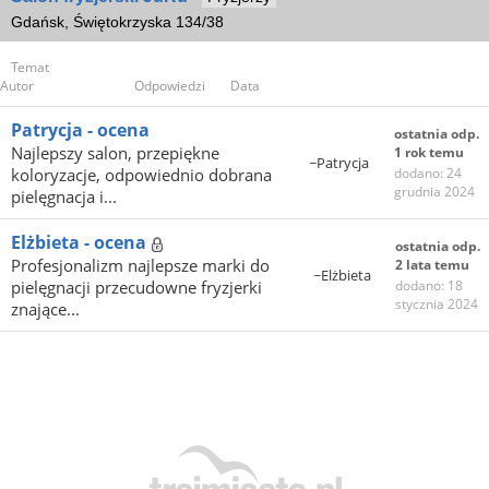
Gdańsk, Świętokrzyska 134/38
Temat
Autor
Odpowiedzi
Data
Patrycja - ocena
ostatnia odp.
Najlepszy salon, przepiękne
1 rok temu
~Patrycja
koloryzacje, odpowiednio dobrana
dodano: 24
grudnia 2024
pielęgnacja i...
Elżbieta - ocena
ostatnia odp.
Profesjonalizm najlepsze marki do
2 lata temu
~Elżbieta
pielęgnacji przecudowne fryzjerki
dodano: 18
stycznia 2024
znające...