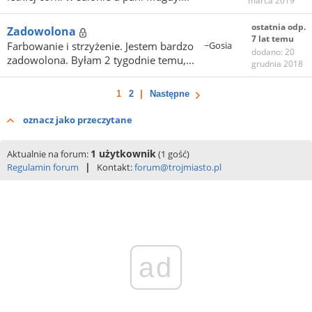
marca 2019
ostatnia odp.
Zadowolona
7 lat temu
Farbowanie i strzyżenie. Jestem bardzo
~Gosia
dodano: 20
zadowolona. Byłam 2 tygodnie temu,...
grudnia 2018
1
2
Następne
oznacz jako przeczytane
1 użytkownik
Aktualnie na forum:
(1 gość)
|
Regulamin forum
Kontakt:
forum@trojmiasto.pl
ad