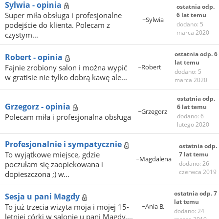
Sylwia - opinia
ostatnia odp.
Super miła obsługa i profesjonalne
6 lat temu
~Sylwia
podejście do klienta. Polecam z
dodano: 5
marca 2020
czystym...
ostatnia odp. 6
Robert - opinia
lat temu
Fajnie zrobiony salon i można wypić
~Robert
dodano: 5
w gratisie nie tylko dobrą kawę ale...
marca 2020
ostatnia odp.
Grzegorz - opinia
6 lat temu
~Grzegorz
Polecam miła i profesjonalna obsługa
dodano: 6
lutego 2020
Profesjonalnie i sympatycznie
ostatnia odp.
To wyjątkowe miejsce, gdzie
7 lat temu
~Magdalena
poczułam się zaopiekowana i
dodano: 26
czerwca 2019
dopieszczona ;) w...
ostatnia odp. 7
Sesja u pani Magdy
lat temu
To już trzecia wizyta moja i mojej 15-
~Ania B.
dodano: 24
letniej córki w salonie u pani Magdy....