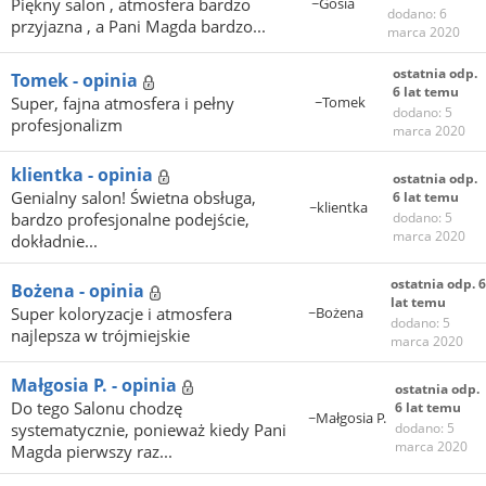
Piękny salon , atmosfera bardzo
~Gosia
dodano: 6
przyjazna , a Pani Magda bardzo...
marca 2020
ostatnia odp.
Tomek - opinia
6 lat temu
Super, fajna atmosfera i pełny
~Tomek
dodano: 5
profesjonalizm
marca 2020
klientka - opinia
ostatnia odp.
Genialny salon! Świetna obsługa,
6 lat temu
~klientka
bardzo profesjonalne podejście,
dodano: 5
marca 2020
dokładnie...
ostatnia odp. 6
Bożena - opinia
lat temu
Super koloryzacje i atmosfera
~Bożena
dodano: 5
najlepsza w trójmiejskie
marca 2020
Małgosia P. - opinia
ostatnia odp.
Do tego Salonu chodzę
6 lat temu
~Małgosia P.
systematycznie, ponieważ kiedy Pani
dodano: 5
marca 2020
Magda pierwszy raz...