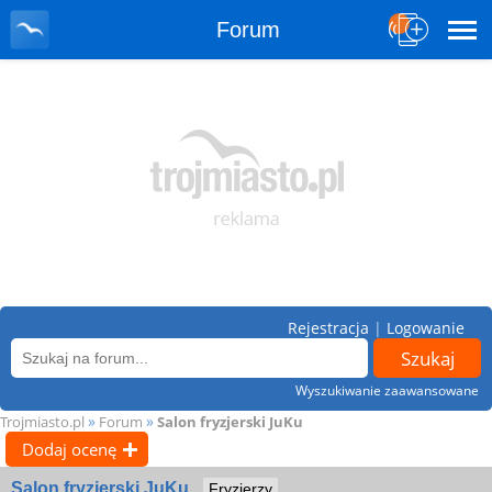
Forum
Rejestracja
|
Logowanie
Wyszukiwanie zaawansowane
»
»
Trojmiasto.pl
Forum
Salon fryzjerski JuKu
Dodaj ocenę
Salon fryzjerski JuKu
Fryzjerzy