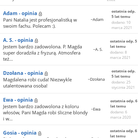
ostatnia odp.
Adam - opinia
5 lat temu
Pani Natalia jest profesjonalistką w
~Adam
dodano: 10
swoim fachu. Polecam :).
marca 2021
A. S. - opinia
ostatnia odp. 5
Jestem bardzo zadowolona. P. Magda
lat temu
~A. S.
super doradziła z fryzurą. Atmosfera
dodano: 8
marca 2021
też...
ostatnia odp.
Dzołana - opinia
5 lat temu
Magdalena robi cuda! Niezwykle
~Dzołana
dodano: 25
utalentowana osoba!
stycznia 2021
Ewa - opinia
ostatnia odp. 6
Jestem bardzo zadowolona z koloru
lat temu
~Ewa
włosów, Pani Magda robi śliczne blondy
dodano: 6
marca 2020
i w...
ostatnia odp. 6
Gosia - opinia
lat temu