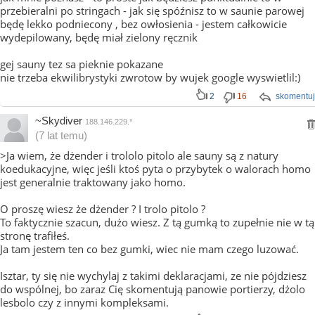
przebieralni po stringach - jak się spóźnisz to w saunie parowej
będę lekko podniecony , bez owłosienia - jestem całkowicie
wydepilowany, będę miał zielony ręcznik
gej sauny tez sa pieknie pokazane
nie trzeba ekwilibrystyki zwrotow by wujek google wyswietlil:)
2
16
skomentuj
~Skydiver
188.146.229.*
(7 lat temu)
>Ja wiem, że dżender i trololo pitolo ale sauny są z natury
koedukacyjne, więc jeśli ktoś pyta o przybytek o walorach homo
jest generalnie traktowany jako homo.
O proszę wiesz że dżender ? I trolo pitolo ?
To faktycznie szacun, dużo wiesz. Z tą gumką to zupełnie nie w tą
stronę trafiłeś.
Ja tam jestem ten co bez gumki, wiec nie mam czego luzować.
Isztar, ty się nie wychylaj z takimi deklaracjami, ze nie pójdziesz
do wspólnej, bo zaraz Cię skomentują panowie portierzy, dżolo
lesbolo czy z innymi kompleksami.