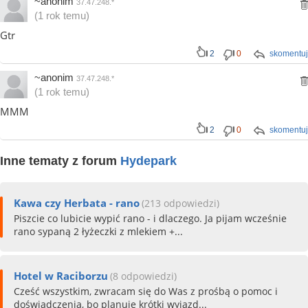
~anonim
37.47.248.*
(1 rok temu)
Gtr
2
0
skomentuj
~anonim
37.47.248.*
(1 rok temu)
MMM
2
0
skomentuj
Inne tematy z forum
Hydepark
Kawa czy Herbata - rano
(213 odpowiedzi)
Piszcie co lubicie wypić rano - i dlaczego. Ja pijam wcześnie
rano sypaną 2 łyżeczki z mlekiem +...
Hotel w Raciborzu
(8 odpowiedzi)
Cześć wszystkim, zwracam się do Was z prośbą o pomoc i
doświadczenia, bo planuję krótki wyjazd...