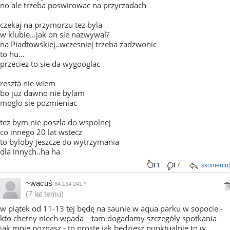
no ale trzeba poswirowac na przyrzadach
czekaj na przymorzu tez byla
w klubie...jak on sie nazwywal?
na Piadtowskiej..wczesniej trzeba zadzwonic
to hu...
przeciez to sie da wygooglac
reszta nie wiem
bo juz dawno nie bylam
moglo sie pozmieniac
tez bym nie poszla do wspolnej
co innego 20 lat wstecz
to byloby jeszcze do wytrzymania
dla innych..ha ha
1
7
skomentuj
~wacuś
84.134.241.*
(7 lat temu)
w piątek od 11-13 tej będę na saunie w aqua parku w sopocie -
kto chetny niech wpada _ tam dogadamy szczegóły spotkania
jak mnie poznasz - to proste jak będziesz punktualnie to w