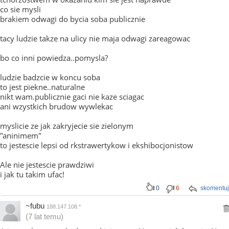
co sie mysli
brakiem odwagi do bycia soba publicznie
tacy ludzie takze na ulicy nie maja odwagi zareagowac
bo co inni powiedza..pomysla?
ludzie badzcie w koncu soba
to jest piekne..naturalne
nikt wam.publicznie gaci nie kaze sciagac
ani wzystkich brudow wywlekac
myslicie ze jak zakryjecie sie zielonym
"aninimem"
to jestescie lepsi od rkstrawertykow i ekshibocjonistow
Ale nie jestescie prawdziwi
i jak tu takim ufac!
0
6
skomentuj
~fubu
188.147.108.*
(7 lat temu)