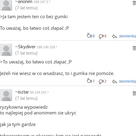
~anonim
188.147.2.*
(7 lat temu)
>Ja tam jestem ten co bez gumki
To uważaj, bo łatwo coś złapać ;P
0
6
skomentuj
~Skydiver
188.146.229.*
(7 lat temu)
>To uważaj, bo łatwo coś złapać ;P
Jeżeli nie wiesz w co wsadzasz, to i gumka nie pomoże.
7
2
skomentuj
~isztar
84.134.241.*
(7 lat temu)
ryzykowna wypowiedz
to najlepiej pod anonimem sie ukryc
jak ja tym gardze
tchorzostwem w okazaniu kim sie jest naprawde