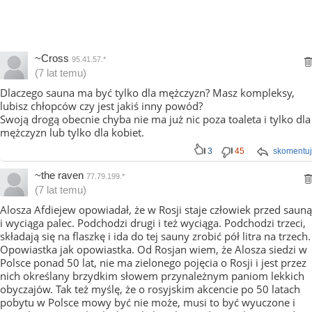
~Cross
95.41.57.*
(7 lat temu)
Dlaczego sauna ma być tylko dla mężczyzn? Masz kompleksy,
lubisz chłopców czy jest jakiś inny powód?
Swoją drogą obecnie chyba nie ma już nic poza toaleta i tylko dla
mężczyzn lub tylko dla kobiet.
3
45
skomentuj
~the raven
77.79.199.*
(7 lat temu)
Alosza Afdiejew opowiadał, że w Rosji staje człowiek przed sauną
i wyciąga palec. Podchodzi drugi i też wyciąga. Podchodzi trzeci,
składają się na flaszkę i ida do tej sauny zrobić pół litra na trzech.
Opowiastka jak opowiastka. Od Rosjan wiem, że Alosza siedzi w
Polsce ponad 50 lat, nie ma zielonego pojęcia o Rosji i jest przez
nich określany brzydkim słowem przynależnym paniom lekkich
obyczajów. Tak też myślę, że o rosyjskim akcencie po 50 latach
pobytu w Polsce mowy być nie może, musi to być wyuczone i