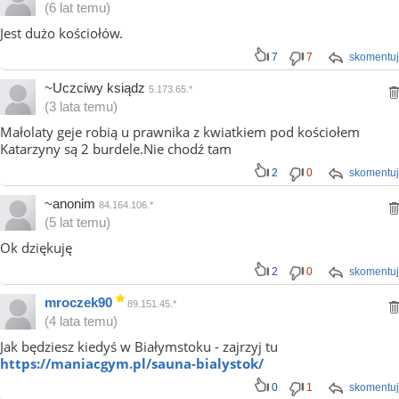
(6 lat temu)
Jest dużo kościołów.
7
7
skomentuj
~Uczciwy ksiądz
5.173.65.*
(3 lata temu)
Małolaty geje robią u prawnika z kwiatkiem pod kościołem
Katarzyny są 2 burdele.Nie chodź tam
2
0
skomentuj
~anonim
84.164.106.*
(5 lat temu)
Ok dziękuję
2
0
skomentuj
mroczek90
89.151.45.*
(4 lata temu)
Jak będziesz kiedyś w Białymstoku - zajrzyj tu
https://maniacgym.pl/sauna-bialystok/
0
1
skomentuj