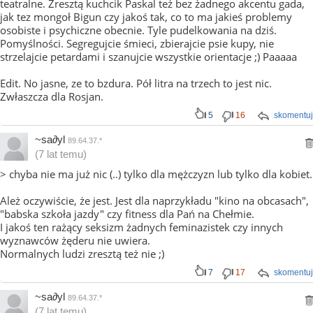
teatralne. Zresztą kuchcik Paskal też bez żadnego akcentu gada,
jak tez mongoł Bigun czy jakoś tak, co to ma jakieś problemy
osobiste i psychiczne obecnie. Tyle pudelkowania na dziś.
Pomyślności. Segregujcie śmieci, zbierajcie psie kupy, nie
strzelajcie petardami i szanujcie wszystkie orientacje ;) Paaaaa
Edit. No jasne, ze to bzdura. Pół litra na trzech to jest nic.
Zwłaszcza dla Rosjan.
5
16
skomentuj
~sa∂yl
89.64.37.*
(7 lat temu)
> chyba nie ma już nic (..) tylko dla mężczyzn lub tylko dla kobiet.
Ależ oczywiście, że jest. Jest dla naprzykładu "kino na obcasach",
"babska szkoła jazdy" czy fitness dla Pań na Chełmie.
I jakoś ten rażący seksizm żadnych feminazistek czy innych
wyznawców żęderu nie uwiera.
Normalnych ludzi zresztą też nie ;)
7
17
skomentuj
~sa∂yl
89.64.37.*
(7 lat temu)