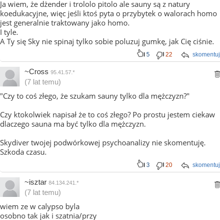
Ja wiem, że dżender i trololo pitolo ale sauny są z natury
koedukacyjne, więc jeśli ktoś pyta o przybytek o walorach homo
jest generalnie traktowany jako homo.
I tyle.
A Ty się Sky nie spinaj tylko sobie poluzuj gumkę, jak Cię ciśnie.
5
22
skomentuj
~Cross
95.41.57.*
(7 lat temu)
"Czy to coś złego, że szukam sauny tylko dla mężczyzn?"
Czy ktokolwiek napisał że to coś złego? Po prostu jestem ciekaw
dlaczego sauna ma być tylko dla mężczyzn.
Skydiver twojej podwórkowej psychoanalizy nie skomentuję.
Szkoda czasu.
3
20
skomentuj
~isztar
84.134.241.*
(7 lat temu)
wiem ze w calypso byla
osobno tak jak i szatnia/przy