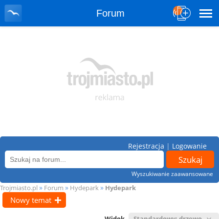
Forum
Rejestracja
|
Logowanie
Wyszukiwanie zaawansowane
»
»
»
Trojmiasto.pl
Forum
Hydepark
Hydepark
Nowy temat
Widok