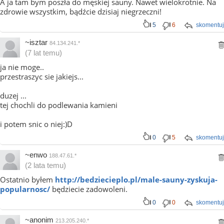
A ja tam bym poszła do męskiej sauny. Nawet wielokrotnie. Na
zdrowie wszystkim, bądźcie dzisiaj niegrzeczni!
5
6
skomentuj
~isztar
84.134.241.*
(7 lat temu)
ja nie moge..
przestraszyc sie jakiejs...
duzej ...
tej chochli do podlewania kamieni
i potem snic o niej:)D
0
5
skomentuj
~enwo
188.47.61.*
(2 lata temu)
Ostatnio byłem
http://bedziecieplo.pl/male-sauny-zyskuja-
popularnosc/
będziecie zadowoleni.
0
0
skomentuj
~anonim
213.205.240.*