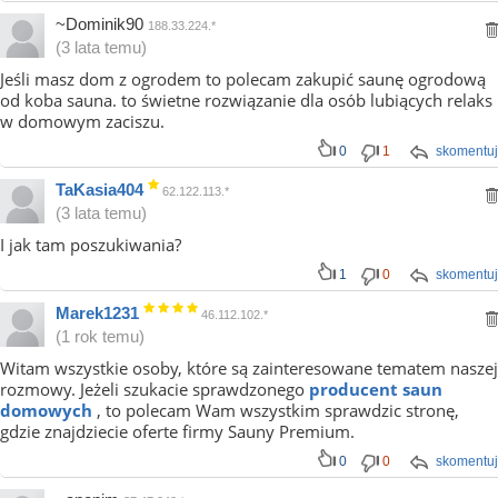
~Dominik90
188.33.224.*
(3 lata temu)
Jeśli masz dom z ogrodem to polecam zakupić saunę ogrodową
od koba sauna. to świetne rozwiązanie dla osób lubiących relaks
w domowym zaciszu.
0
1
skomentuj
TaKasia404
62.122.113.*
(3 lata temu)
I jak tam poszukiwania?
1
0
skomentuj
Marek1231
46.112.102.*
(1 rok temu)
Witam wszystkie osoby, które są zainteresowane tematem naszej
rozmowy. Jeżeli szukacie sprawdzonego
producent saun
domowych
, to polecam Wam wszystkim sprawdzic stronę,
gdzie znajdziecie oferte firmy Sauny Premium.
0
0
skomentuj