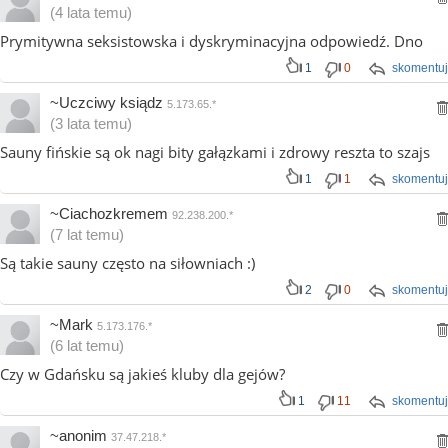
(4 lata temu)
Prymitywna seksistowska i dyskryminacyjna odpowiedź. Dno
1
0
skomentuj
~Uczciwy ksiądz
5.173.65.*
(3 lata temu)
Sauny fińskie są ok nagi bity gałązkami i zdrowy reszta to szajs
1
1
skomentuj
~Ciachozkremem
92.238.200.*
(7 lat temu)
Są takie sauny często na siłowniach :)
2
0
skomentuj
~Mark
5.173.176.*
(6 lat temu)
Czy w Gdańsku są jakieś kluby dla gejów?
1
11
skomentuj
~anonim
37.47.218.*