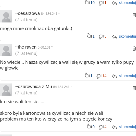
10
1
skomentuj
~cesarzowa
84.134.241.*
(7 lat temu)
moga mnie cmoknać oba gatunki:)
1
5
skomentuj
~the raven
5.60.131.*
(7 lat temu)
No wiecie... Nasza cywilizacja wali się w gruzy a wam tylko pupy
w głowie
1
14
skomentuj
~czarownica z Mu
84.134.241.*
(7 lat temu)
kto sie wali ten sie.....
skoro byla kartonowa ta cywilizacja niech sie wali
problem ma ten kto wierzy ze na tym sie zycie konczy
0
4
skomentuj