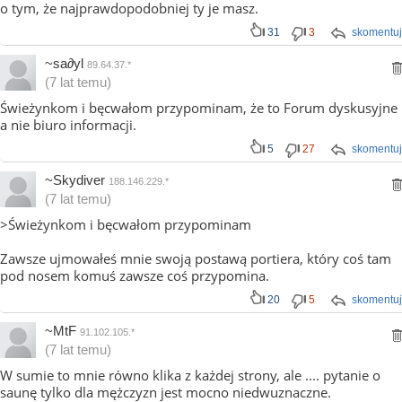
o tym, że najprawdopodobniej ty je masz.
31
3
skomentuj
~sa∂yl
89.64.37.*
(7 lat temu)
Świeżynkom i bęcwałom przypominam, że to Forum dyskusyjne
a nie biuro informacji.
5
27
skomentuj
~Skydiver
188.146.229.*
(7 lat temu)
>Świeżynkom i bęcwałom przypominam
Zawsze ujmowałeś mnie swoją postawą portiera, który coś tam
pod nosem komuś zawsze coś przypomina.
20
5
skomentuj
~MtF
91.102.105.*
(7 lat temu)
W sumie to mnie równo klika z każdej strony, ale .... pytanie o
saunę tylko dla mężczyzn jest mocno niedwuznaczne.