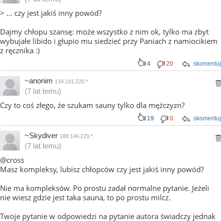
> ... czy jest jakiś inny powód?
Dajmy chłopu szansę: może wszystko z nim ok, tylko ma zbyt
wybujałe libido i głupio mu siedzieć przy Paniach z namiocikiem
z ręcznika :)
4
20
skomentuj
~anonim
134.191.220.*
(7 lat temu)
Czy to coś złego, że szukam sauny tylko dla mężczyzn?
19
0
skomentuj
~Skydiver
188.146.229.*
(7 lat temu)
@cross
Masz kompleksy, lubisz chłopców czy jest jakiś inny powód?
Nie ma kompleksów. Po prostu zadał normalne pytanie. Jeżeli
nie wiesz gdzie jest taka sauna, to po prostu milcz.
Twoje pytanie w odpowiedzi na pytanie autora świadczy jednak