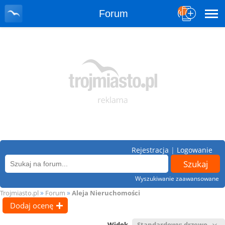
Forum
Rejestracja
|
Logowanie
Wyszukiwanie zaawansowane
»
»
Trojmiasto.pl
Forum
Aleja Nieruchomości
Dodaj ocenę
Widok