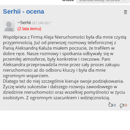
Serhii - ocena
~Serhii
217.140.211.*
(2 lata temu)
Współpraca z Firmą Aleja Nieruchomości była dla mnie czystą
przyjemnością. Już od pierwszej rozmowy telefonicznej z
Panią Aleksandrą Kałuża miałem poczucie, że trafiłem w
dobre ręce. Nasze rozmowy i spotkania odbywały się w
przemiłej atmosferze, były konkretne i rzeczowe. Pani
Aleksandra przeprowadzila mnie przez cały proces zakupu
nieruchomości aż do odbioru kluczy i była dla mnie
ogromnym wsparciem.
Dlatego też do niej szczególnie kieruje swoje podziękowania.
Życzę wielu sukcesów i dalszego rozwoju zawodowego w
dziedzinie nieruchomości oraz wszelkiej pomyślności w życiu
osobistym. Z ogromnym szacunkiem i wdzięcznością.
0
0