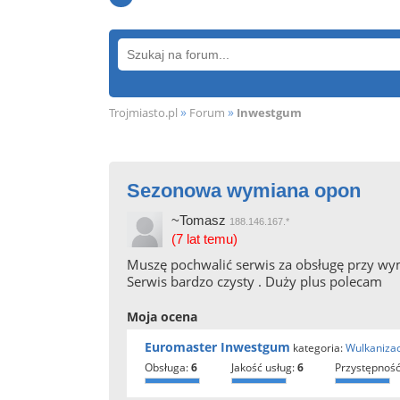
»
»
Trojmiasto.pl
Forum
Inwestgum
Sezonowa wymiana opon
~Tomasz
188.146.167.*
(7 lat temu)
Muszę pochwalić serwis za obsługę przy wym
Serwis bardzo czysty . Duży plus polecam
Moja ocena
Euromaster Inwestgum
kategoria:
Wulkanizac
obsługa:
6
jakość usług:
6
przystępność