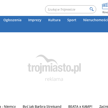
Kin
Ogłoszenia
Imprezy
Kultura
Sport
Nieruchomości
a - Niemcy
Być jak Barbra Streisand
BEATA x KAMP!
Zaćmi