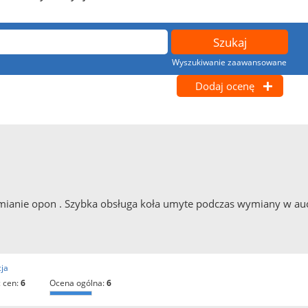
Wyszukiwanie zaawansowane
Dodaj ocenę
ianie opon . Szybka obsługa koła umyte podczas wymiany w aucie 
ja
 cen:
6
ocena ogólna:
6