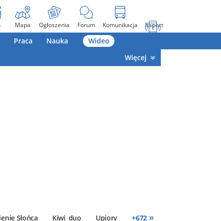
o
Mapa
Ogłoszenia
Forum
Komunikacja
Raport
Praca
Nauka
Wideo
Więcej
»
enie Słońca
Kiwi_duo
Upiory
+
672