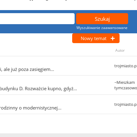
Wyszukiwanie zaawansowane
Nowy temat
Autor
trojmiasto.p
 ale już poza zasięgiem...
~Mieszkam
tymczasow
budynku D. Rozważcie kupno, gdyż...
trojmiasto.p
odzinny o modernistycznej...