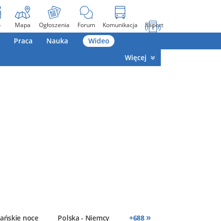
o
Mapa
Ogłoszenia
Forum
Komunikacja
Raport
Praca
Nauka
Wideo
Więcej
»
ańskie noce
Polska - Niemcy
+
688