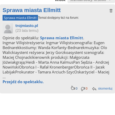
Sprawa miasta Ellmitt
Sprawa miasta Ellmitt
Temat dostępny też na forum:
trojmiasto.pl
(23 lata temu)
Opinie do spektaklu:
Sprawa miasta Ellmitt
.
Ingmar Villqistreżyseria: Ingmar Villqistscenografia: Eugen
Bednarekkostiumy: Wanda Korfanty-Bednarekmuzyka: Olo
Walickiaystent reżysera: Jerzy Gorzkoasystent scenografa:
Maciej Chojnackikierownik produkcji: Małgorzata
Jóźwiakgrają:Heidi - Marta Anna KalmusPan Sędzia - Andrzej
NowińskiObrońca I - Rafał KronenbergerObrońca II - Jacek
LabijakProkurator - Tamara Arciuch-SzycOskarżyciel - Maciej
...
Przejdź do spektaklu.
0
0
skomentuj