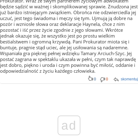
Prokurator. Wraz ze swym partnerem życiowym adwokatem
będzie sądzić w ważnej i skomplikowanej sprawie. Znudzona jest
już bardzo istniejącym związkiem. Obrońca nie odzwierciedla jej
uczuć, jest tego świadoma i męczy się tym. Ujmują ją dobre na
pozór i wzniosłe słowa oraz deklaracje Haynela, chce z nim
pozostać i iść przez życie zgodnie z jego słowami. Wkrótce
jednak okazuje się, że wszystko jest po prostu wielkim
bestialstwem i ogromną krzywdą. Pani Prokurator miota się i
buntuje, pragnie stąd uciec, ale jej usiłowania są nadaremne.
Wspaniała gra pięknej pełnej wdzięku Tamary Arciuch-Szyc. Jej
postać zagrana w spektaklu ukazała w pełni, czym tak naprawdę
jest dobro, piękno i uroda i czym powinna być miłość, oddanie i
odpowiedzialność z życiu każdego człowieka.
0
0
skomentuj
ad