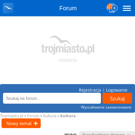
Forum
Rejestracja
|
Logowanie
Wyszukiwanie zaawansowane
»
»
»
Trojmiasto.pl
Forum
Kultura
Kultura
Nowy temat
Widok