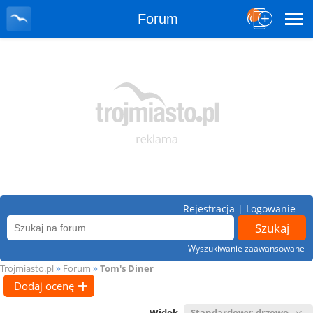
Forum
Rejestracja
|
Logowanie
Wyszukiwanie zaawansowane
»
»
Trojmiasto.pl
Forum
Tom's Diner
Dodaj ocenę
Widok