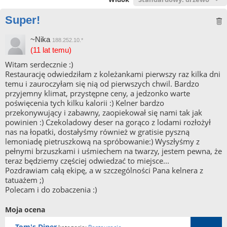
Super!
~Nika
188.252.10.*
(11 lat temu)
Witam serdecznie :)
Restaurację odwiedziłam z koleżankami pierwszy raz kilka dni
temu i zauroczyłam się nią od pierwszych chwil. Bardzo
przyjemny klimat, przystępne ceny, a jedzonko warte
poświęcenia tych kilku kalorii :) Kelner bardzo
przekonywujący i zabawny, zaopiekował się nami tak jak
powinien :) Czekoladowy deser na gorąco z lodami rozłożył
nas na łopatki, dostałyśmy również w gratisie pyszną
lemoniadę pietruszkową na spróbowanie:) Wyszłyśmy z
pełnymi brzuszkami i uśmiechem na twarzy, jestem pewna, że
teraz będziemy częściej odwiedzać to miejsce...
Pozdrawiam całą ekipę, a w szczególności Pana kelnera z
tatuażem ;)
Polecam i do zobaczenia :)
Moja ocena
Tom's Diner