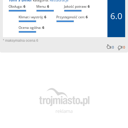
kategoria:
Restauracje
obsługa:
6
menu:
6
jakość potraw:
6
6.0
klimat i wystrój:
6
przystępność cen:
6
ocena ogólna:
6
* maksymalna ocena 6
0
0