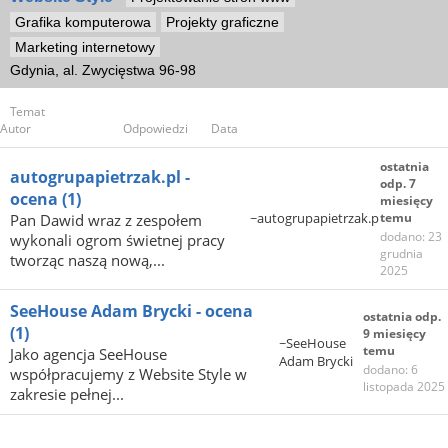
Grafika komputerowa
Projekty graficzne
Marketing internetowy
Gdynia, al. Zwycięstwa 96-98
Temat
Autor
Odpowiedzi
Data
ostatnia
autogrupapietrzak.pl -
odp. 7
ocena
(1)
miesięcy
~autogrupapietrzak.pl
temu
Pan Dawid wraz z zespołem
dodano: 23
wykonali ogrom świetnej pracy
grudnia
tworząc naszą nową,...
2025
SeeHouse Adam Brycki - ocena
ostatnia odp.
(1)
9 miesięcy
~SeeHouse
temu
Jako agencja SeeHouse
Adam Brycki
dodano: 6
współpracujemy z Website Style w
listopada 2025
zakresie pełnej...