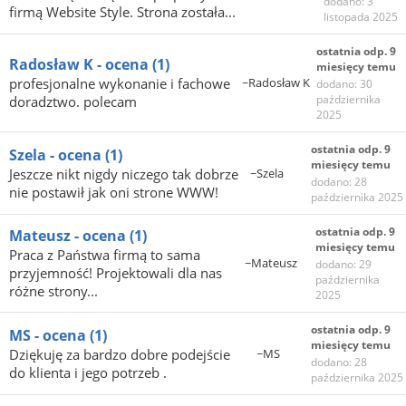
dodano: 3
firmą Website Style. Strona została...
listopada 2025
ostatnia odp. 9
Radosław K - ocena
(1)
miesięcy temu
profesjonalne wykonanie i fachowe
~Radosław K
dodano: 30
października
doradztwo. polecam
2025
ostatnia odp. 9
Szela - ocena
(1)
miesięcy temu
Jeszcze nikt nigdy niczego tak dobrze
~Szela
dodano: 28
nie postawił jak oni strone WWW!
października 2025
ostatnia odp. 9
Mateusz - ocena
(1)
miesięcy temu
Praca z Państwa firmą to sama
~Mateusz
dodano: 29
przyjemność! Projektowali dla nas
października
różne strony...
2025
ostatnia odp. 9
MS - ocena
(1)
miesięcy temu
Dziękuję za bardzo dobre podejście
~MS
dodano: 28
do klienta i jego potrzeb .
października 2025