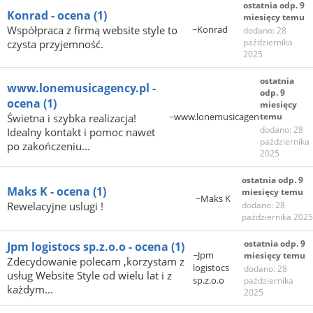
ostatnia odp. 9
Konrad - ocena
(1)
miesięcy temu
Współpraca z firmą website style to
~Konrad
dodano: 28
października
czysta przyjemność.
2025
ostatnia
www.lonemusicagency.pl -
odp. 9
ocena
(1)
miesięcy
~www.lonemusicagency.pl
temu
Świetna i szybka realizacja!
dodano: 28
Idealny kontakt i pomoc nawet
października
po zakończeniu...
2025
ostatnia odp. 9
Maks K - ocena
(1)
miesięcy temu
~Maks K
Rewelacyjne uslugi !
dodano: 28
października 2025
ostatnia odp. 9
Jpm logistocs sp.z.o.o - ocena
(1)
~Jpm
miesięcy temu
Zdecydowanie polecam ,korzystam z
logistocs
dodano: 28
usług Website Style od wielu lat i z
sp.z.o.o
października
każdym...
2025