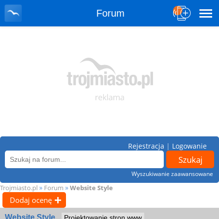
Forum
Rejestracja
|
Logowanie
Wyszukiwanie zaawansowane
»
»
Trojmiasto.pl
Forum
Website Style
Dodaj ocenę
Website Style
Projektowanie stron www