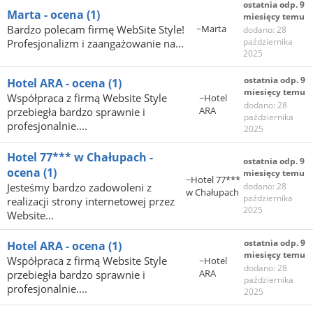
ostatnia odp. 9
Marta - ocena
(1)
miesięcy temu
Bardzo polecam firmę WebSite Style!
~Marta
dodano: 28
października
Profesjonalizm i zaangażowanie na...
2025
ostatnia odp. 9
Hotel ARA - ocena
(1)
miesięcy temu
Współpraca z firmą Website Style
~Hotel
dodano: 28
ARA
przebiegła bardzo sprawnie i
października
profesjonalnie....
2025
Hotel 77*** w Chałupach -
ostatnia odp. 9
ocena
(1)
miesięcy temu
~Hotel 77***
Jesteśmy bardzo zadowoleni z
dodano: 28
w Chałupach
października
realizacji strony internetowej przez
2025
Website...
ostatnia odp. 9
Hotel ARA - ocena
(1)
miesięcy temu
Współpraca z firmą Website Style
~Hotel
dodano: 28
ARA
przebiegła bardzo sprawnie i
października
profesjonalnie....
2025