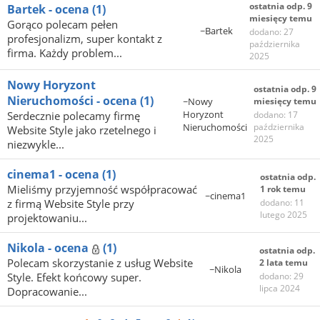
ostatnia odp. 9
Bartek - ocena
(1)
miesięcy temu
Gorąco polecam pełen
~Bartek
dodano: 27
profesjonalizm, super kontakt z
października
firma. Każdy problem...
2025
Nowy Horyzont
ostatnia odp. 9
Nieruchomości - ocena
(1)
~Nowy
miesięcy temu
Horyzont
Serdecznie polecamy firmę
dodano: 17
Nieruchomości
października
Website Style jako rzetelnego i
2025
niezwykle...
cinema1 - ocena
(1)
ostatnia odp.
Mieliśmy przyjemność współpracować
1 rok temu
~cinema1
z firmą Website Style przy
dodano: 11
lutego 2025
projektowaniu...
Nikola - ocena
(1)
ostatnia odp.
Polecam skorzystanie z usług Website
2 lata temu
~Nikola
Style. Efekt końcowy super.
dodano: 29
lipca 2024
Dopracowanie...