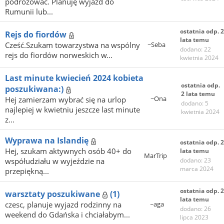
podróżować. Planuję wyjazd do
Rumunii lub...
ostatnia odp. 2
Rejs do fiordów
lata temu
Cześć.Szukam towarzystwa na wspólny
~Seba
dodano: 22
rejs do fiordów norweskich w...
kwietnia 2024
Last minute kwiecień 2024 kobieta
ostatnia odp.
poszukiwana:)
2 lata temu
~Ona
Hej zamierzam wybrać się na urlop
dodano: 5
najlepiej w kwietniu jeszcze last minute
kwietnia 2024
z...
Wyprawa na Islandię
ostatnia odp. 2
Hej, szukam aktywnych osób 40+ do
lata temu
MarTrip
współudziału w wyjeździe na
dodano: 23
marca 2024
przepiękną...
ostatnia odp. 2
warsztaty poszukiwane
(1)
lata temu
czesc, planuje wyjazd rodzinny na
~aga
dodano: 26
weekend do Gdańska i chciałabym...
lipca 2023