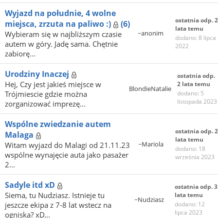
Wyjazd na południe, 4 wolne
ostatnia odp. 2
miejsca, zrzuta na paliwo :)
(6)
lata temu
~anonim
Wybieram się w najbliższym czasie
dodano: 8 lipca
autem w góry. Jadę sama. Chętnie
2022
zabiorę...
Urodziny Inaczej
ostatnia odp.
Hej, Czy jest jakieś miejsce w
2 lata temu
BlondieNatalie
Trójmiescie gdzie można
dodano: 5
listopada 2023
zorganizować imprezę...
Wspólne zwiedzanie autem
ostatnia odp. 2
Malaga
lata temu
~Mariola
Witam wyjazd do Malagi od 21.11.23
dodano: 18
wspólne wynajęcie auta jako pasażer
września 2023
2...
Sadyle itd xD
ostatnia odp. 3
Siema, tu Nudziasz. Istnieje tu
lata temu
~Nudziasz
jeszcze ekipa z 7-8 lat wstecz na
dodano: 12
lipca 2023
ogniska? xD...