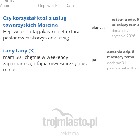
Temat
Autor
Odpowiedzi
Data
Czy korzystał ktoś z usług
ostatnia odp. 6
towarzyskich Marcina
miesięcy temu
~Madzia
dodano: 7
Hej czy jest tutaj jakaś kobieta która
stycznia 2026
postanowiła skorzystać z usług...
tany tany
(3)
ostatnia odp. 8
mam 50 l chętnie w weekendy
miesięcy temu
~jar
zapoznam się z fajną rówieśniczką plus
dodano: 31
października 2025
minus....