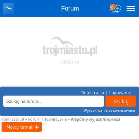
Forum
Rejestracja
|
Logowanie
Wyszukiwanie zaawansowane
»
»
»
Trojmiasto.pl
Forum
Towarzyskie
Wspólny wyjazd/impreza
Nowy temat