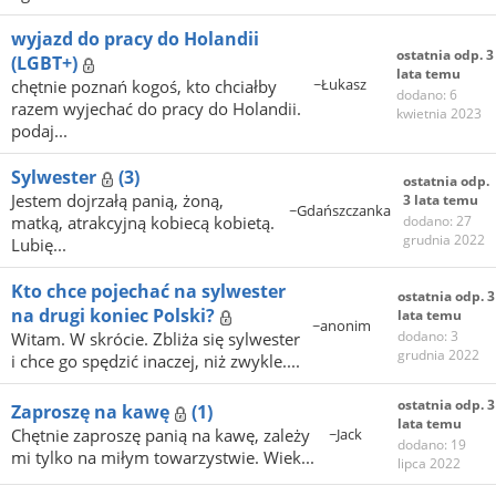
wyjazd do pracy do Holandii
ostatnia odp. 3
(LGBT+)
lata temu
~Łukasz
chętnie poznań kogoś, kto chciałby
dodano: 6
razem wyjechać do pracy do Holandii.
kwietnia 2023
podaj...
Sylwester
(3)
ostatnia odp.
Jestem dojrzałą panią, żoną,
3 lata temu
~Gdańszczanka
matką, atrakcyjną kobiecą kobietą.
dodano: 27
grudnia 2022
Lubię...
Kto chce pojechać na sylwester
ostatnia odp. 3
na drugi koniec Polski?
lata temu
~anonim
dodano: 3
Witam. W skrócie. Zbliża się sylwester
grudnia 2022
i chce go spędzić inaczej, niż zwykle....
ostatnia odp. 3
Zaproszę na kawę
(1)
lata temu
Chętnie zaproszę panią na kawę, zależy
~Jack
dodano: 19
mi tylko na miłym towarzystwie. Wiek...
lipca 2022