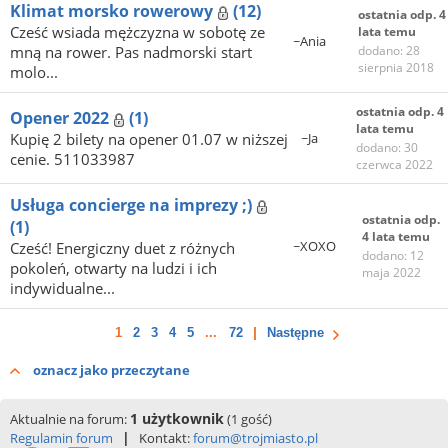
Klimat morsko rowerowy
(12)
ostatnia odp. 4
Cześć wsiada mężczyzna w sobotę ze
lata temu
~Ania
mną na rower. Pas nadmorski start
dodano: 28
sierpnia 2018
molo...
ostatnia odp. 4
Opener 2022
(1)
lata temu
Kupię 2 bilety na opener 01.07 w niższej
~Ja
dodano: 30
cenie. 511033987
czerwca 2022
Usługa concierge na imprezy ;)
ostatnia odp.
(1)
4 lata temu
~XOXO
Cześć! Energiczny duet z różnych
dodano: 12
pokoleń, otwarty na ludzi i ich
maja 2022
indywidualne...
1
2
3
4
5
...
72
Następne
oznacz jako przeczytane
1 użytkownik
Aktualnie na forum:
(1 gość)
|
Regulamin forum
Kontakt:
forum@trojmiasto.pl