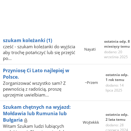
szukam koleżanki
(1)
ostatnia odp. 8
cześć - szukam koleżanki do wyjścia
miesięcy temu
Nayati
aby trochę potańczyć lub się przejść
dodano: 20
września 2025
po...
Przyniosę Ci Lato najlepiej w
ostatnia odp.
Polsce.
1 rok temu
~Przem
Zorganizować wszystko sam? Z
dodano: 14
pewnością z radością, proszę
lipca 2025
uprzejmie uwielbiam...
Szukam chętnych na wyjazd:
Mołdawia lub Rumunia lub
ostatnia odp.
Bułgaria
2 lata temu
Wojtekkk
dodano: 28
Witam Szukam ludzi lubiących
czerwca 2024