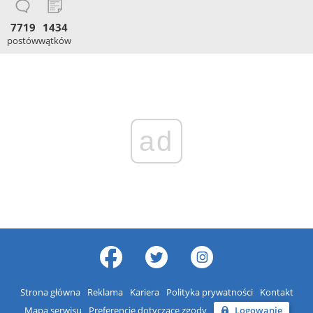
7719
1434
postów
wątków
ad
Strona główna
Reklama
Kariera
Polityka prywatności
Kontakt
Mapa serwisu
Preferencje dotyczące zgody
Logowanie