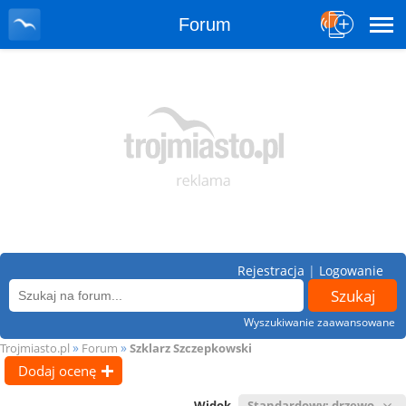
Forum
Rejestracja
|
Logowanie
Wyszukiwanie zaawansowane
»
»
Trojmiasto.pl
Forum
Szklarz Szczepkowski
Dodaj ocenę
Widok