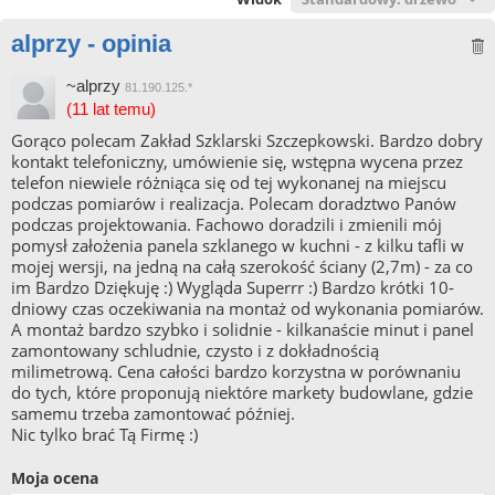
alprzy - opinia
~alprzy
81.190.125.*
(11 lat temu)
Gorąco polecam Zakład Szklarski Szczepkowski. Bardzo dobry
kontakt telefoniczny, umówienie się, wstępna wycena przez
telefon niewiele różniąca się od tej wykonanej na miejscu
podczas pomiarów i realizacja. Polecam doradztwo Panów
podczas projektowania. Fachowo doradzili i zmienili mój
pomysł założenia panela szklanego w kuchni - z kilku tafli w
mojej wersji, na jedną na całą szerokość ściany (2,7m) - za co
im Bardzo Dziękuję :) Wygląda Superrr :) Bardzo krótki 10-
dniowy czas oczekiwania na montaż od wykonania pomiarów.
A montaż bardzo szybko i solidnie - kilkanaście minut i panel
zamontowany schludnie, czysto i z dokładnością
milimetrową. Cena całości bardzo korzystna w porównaniu
do tych, które proponują niektóre markety budowlane, gdzie
samemu trzeba zamontować później.
Nic tylko brać Tą Firmę :)
Moja ocena