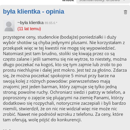
była klientka - opinia
~była klientka
89.65.6.*
(11 lat temu)
przystępne ceny, studenckie (bodajże) poniedziałki i duży
wybór shotów są chyba jedynymi plusami. Nie korzystałam z
przekąsek więc w tej kwestii nie mogę się wypowiedzieć.
Natomiast jest tam brudno, stoliki się kiwają przez co są
często zalane i jeśli samemu się nie wytrze, to niestety, można
długo poczekać na kogoś, kto się tym zajmie lub zrobi to po
prostu niechlujnie i dalej jest mokro. Jest też za głośno. Zdarza
się, że można poczekać spokojnie 5 minut przy barze na
swoją kolej z różnych powodów: pierwszeństwo mają
znajomi; jest jeden barman, który zajmuje się tylko jedną
stroną; powolne ruchy. Ochroniarz siedzi i patrzy w telefon, a
poproszony o zajęcie się plującymi na ziemię Panami, którzy
dodatkowo się rozpychali, notorycznie zaczepiali i byli bardzo
niemili, stwierdził, że on nic nie widział więc nie może nic
zrobić. Nawet nie podniósł wzroku z telefonu. Za ceny, które
tam oferują, wolę pójść do konkurencji.