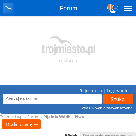
Forum
Rejestracja
|
Logowanie
Wyszukiwanie zaawansowane
»
»
Trojmiasto.pl
Forum
Pijalnia Wódki i Piwa
Dodaj ocenę
Widok