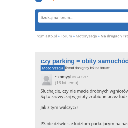
»
»
»
Trojmiasto.pl
Forum
Motoryzacja
Na drogach Tr
czy parking = obity samochó
Motoryzacja
Temat dostępny też na forum:
~kamyyl
89.74.129.*
(16 lat temu)
Słuchajcie, czy nie macie drobnych wgniotów
Są to zazwyczaj wgnioty zrobione przez ludz
Jak z tym walczyc??
PS nie dziwie sie ludziom parkujacym na nas