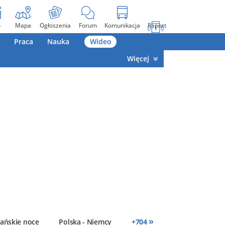
o
Mapa
Ogłoszenia
Forum
Komunikacja
Raport
Praca
Nauka
Wideo
Więcej
»
ańskie noce
Polska - Niemcy
+
704