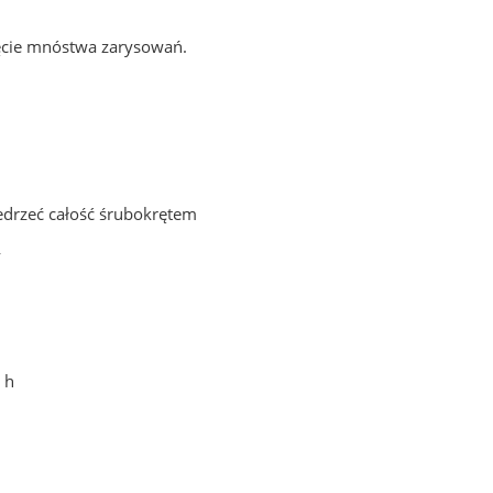
ięcie mnóstwa zarysowań.
zedrzeć całość śrubokrętem
y
 h