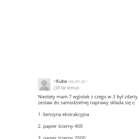
~Kuba
109.107.16.*
(16 lat temu)
Niestety mam 7 wgiotek z czego w 3 był zdarty 
zestaw do samodzielnej naprawy składa się z:
1. benzyna ekstrakcyjna
2. papier ścierny 400
3. papier ścierny 2000