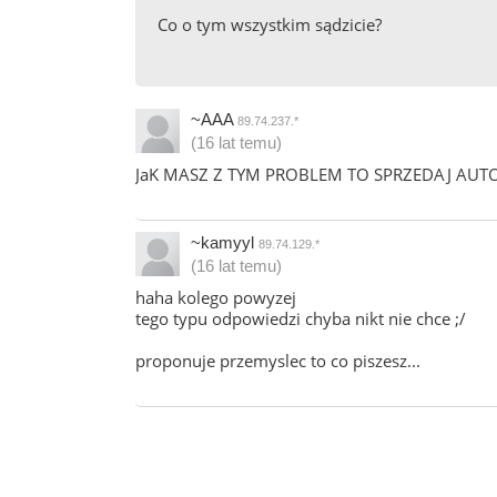
Co o tym wszystkim sądzicie?
~AAA
89.74.237.*
(16 lat temu)
JaK MASZ Z TYM PROBLEM TO SPRZEDAJ AUTO 
~kamyyl
89.74.129.*
(16 lat temu)
haha kolego powyzej
tego typu odpowiedzi chyba nikt nie chce ;/
proponuje przemyslec to co piszesz...