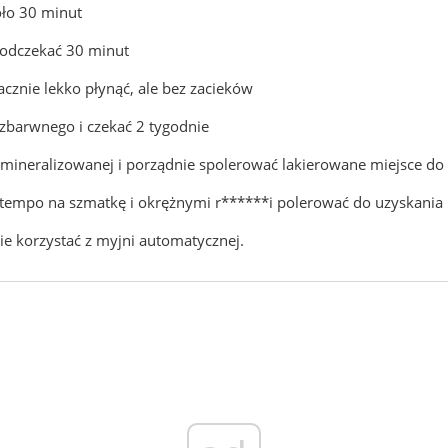
oło 30 minut
 odczekać 30 minut
cznie lekko płynąć, ale bez zacieków
ezbarwnego i czekać 2 tygodnie
mineralizowanej i porządnie spolerować lakierowane miejsce do 
ę tempo na szmatkę i okrężnymi r******i polerować do uzyskania i
ie korzystać z myjni automatycznej.