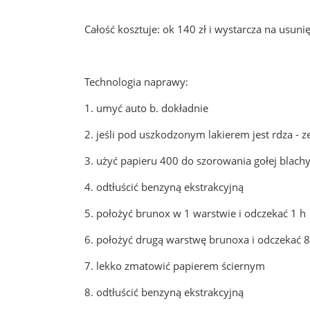
Całość kosztuje: ok 140 zł i wystarcza na usun
Technologia naprawy:
1. umyć auto b. dokładnie
2. jeśli pod uszkodzonym lakierem jest rdza - 
3. użyć papieru 400 do szorowania gołej blach
4. odtłuścić benzyną ekstrakcyjną
5. położyć brunox w 1 warstwie i odczekać 1 h
6. położyć drugą warstwę brunoxa i odczekać 8
7. lekko zmatowić papierem ściernym
8. odtłuścić benzyną ekstrakcyjną