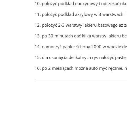
10. położyć podkład epoxydowy i odczekać ok
11. położyć podkład akrylowy w 3 warstwach i
12. położyć 2-3 warstwy lakieru bazowego aż za
13. po 30 minutach dać kilka warstw lakieru b
14. namoczyć papier ścierny 2000 w wodzie de
15. dla usunięcia delikatnych rys nałożyć past
16. po 2 miesiącach można auto myć ręcznie, n