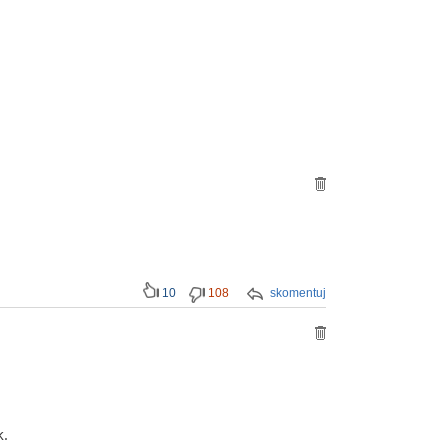
10
108
skomentuj
k.