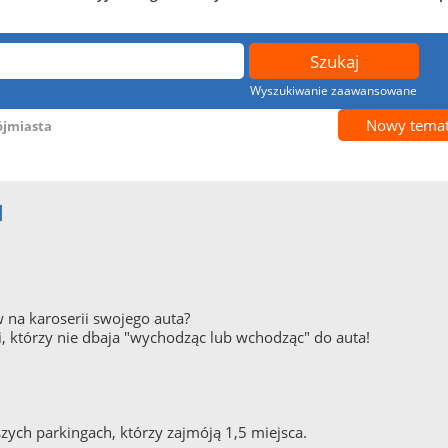
Wyszukiwanie zaawansowane
Nowy tema
ójmiasta
d
 na karoserii swojego auta?
i, którzy nie dbaja "wychodząc lub wchodząc" do auta!
zych parkingach, którzy zajmóją 1,5 miejsca.