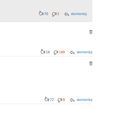
70
2
skomentuj
16
188
skomentuj
72
8
skomentuj