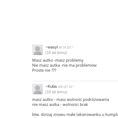
~wasyl
89.74.237.*
(16 lat temu)
Masz autko -masz problemy
Nie masz autka -nie ma problemów
Proste nie ???
~Kuba
109.107.16.*
(16 lat temu)
masz autko - masz wolność podróżowania
nie masz autka - wolności brak
btw. dzisiaj znowu małe lakierowanku u kumpla