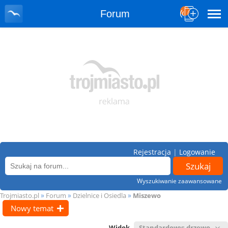
Forum
Rejestracja
|
Logowanie
Wyszukiwanie zaawansowane
»
»
»
Trojmiasto.pl
Forum
Dzielnice i Osiedla
Miszewo
Nowy temat
Widok