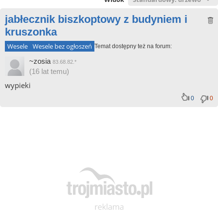
jabłecznik biszkoptowy z budyniem i
kruszonka
Wesele
Wesele bez ogłoszeń
Temat dostępny też na forum:
~zosia
83.68.82.*
(16 lat temu)
wypieki
0
0