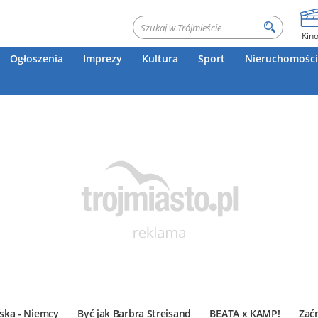
Kin
Ogłoszenia
Imprezy
Kultura
Sport
Nieruchomości
ska - Niemcy
Być jak Barbra Streisand
BEATA x KAMP!
Zać