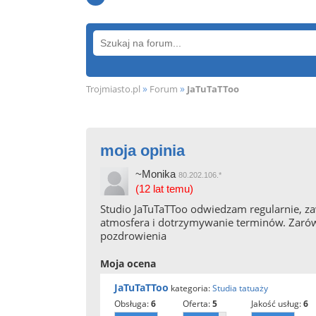
»
»
Trojmiasto.pl
Forum
JaTuTaTToo
moja opinia
~Monika
80.202.106.*
(12 lat temu)
Studio JaTuTaTToo odwiedzam regularnie, za
atmosfera i dotrzymywanie terminów. Zarów
pozdrowienia
Moja ocena
JaTuTaTToo
kategoria:
Studia tatuaży
obsługa:
6
oferta:
5
jakość usług:
6