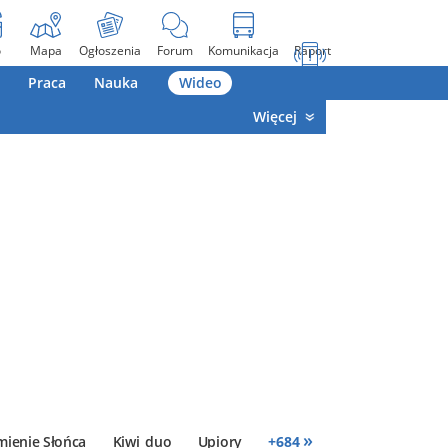
o
Mapa
Ogłoszenia
Forum
Komunikacja
Raport
Praca
Nauka
Wideo
Więcej
»
mienie Słońca
Kiwi_duo
Upiory
+
684