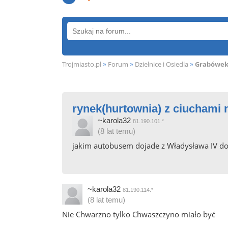
»
»
»
Trojmiasto.pl
Forum
Dzielnice i Osiedla
Grabówe
rynek(hurtownia) z ciuchami
~karola32
81.190.101.*
(8 lat temu)
jakim autobusem dojade z Władysława IV do
~karola32
81.190.114.*
(8 lat temu)
Nie Chwarzno tylko Chwaszczyno miało być