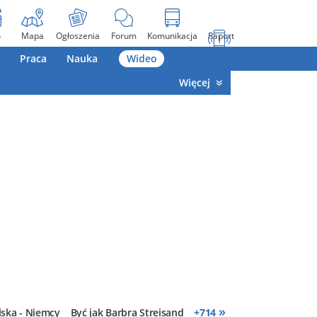
o
Mapa
Ogłoszenia
Forum
Komunikacja
Raport
Praca
Nauka
Wideo
Więcej
»
lska - Niemcy
Być jak Barbra Streisand
+
714