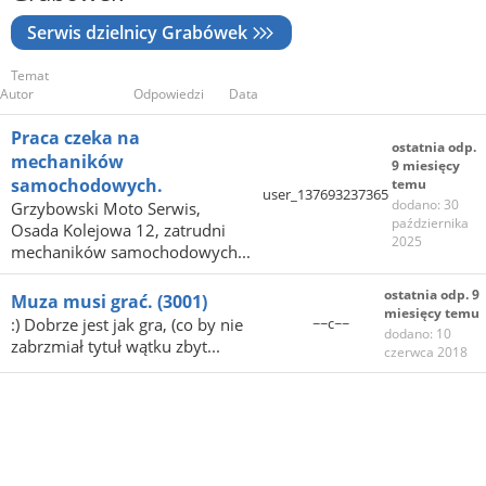
Serwis dzielnicy Grabówek
Temat
Autor
Odpowiedzi
Data
Praca czeka na
ostatnia odp.
mechaników
9 miesięcy
samochodowych.
temu
user_137693237365
dodano: 30
Grzybowski Moto Serwis,
października
Osada Kolejowa 12, zatrudni
2025
mechaników samochodowych...
ostatnia odp. 9
Muza musi grać.
(3001)
miesięcy temu
:) Dobrze jest jak gra, (co by nie
~~c~~
dodano: 10
zabrzmiał tytuł wątku zbyt...
czerwca 2018