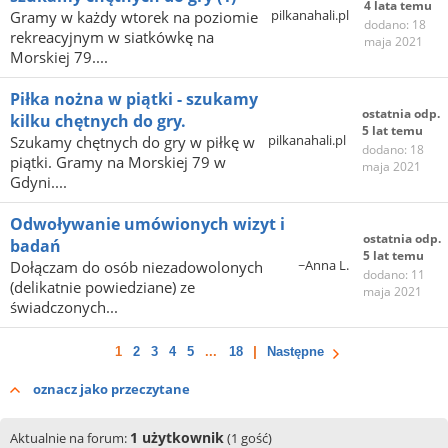
4 lata temu
pilkanahali.pl
Gramy w każdy wtorek na poziomie
dodano: 18
rekreacyjnym w siatkówkę na
maja 2021
Morskiej 79....
Piłka nożna w piątki - szukamy
ostatnia odp.
kilku chętnych do gry.
5 lat temu
pilkanahali.pl
Szukamy chętnych do gry w piłkę w
dodano: 18
piątki. Gramy na Morskiej 79 w
maja 2021
Gdyni....
Odwoływanie umówionych wizyt i
ostatnia odp.
badań
5 lat temu
~Anna L.
Dołączam do osób niezadowolonych
dodano: 11
(delikatnie powiedziane) ze
maja 2021
świadczonych...
1
2
3
4
5
...
18
Następne
oznacz jako przeczytane
1 użytkownik
Aktualnie na forum:
(1 gość)