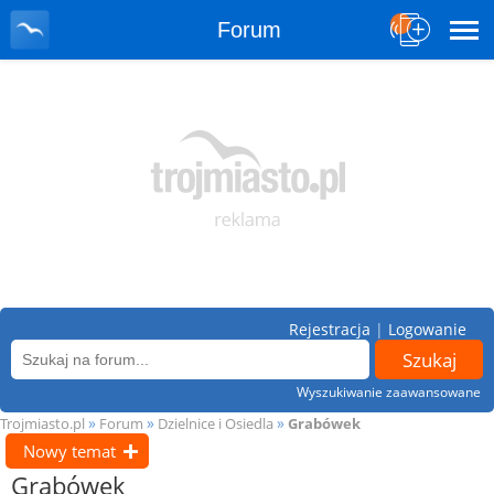
Forum
Rejestracja
|
Logowanie
Wyszukiwanie zaawansowane
»
»
»
Trojmiasto.pl
Forum
Dzielnice i Osiedla
Grabówek
Nowy temat
Grabówek