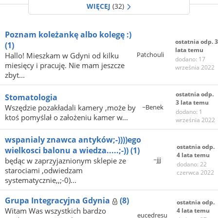
WIĘCEJ
(32)
Poznam koleżankę albo kolegę :)
ostatnia odp. 3
(1)
lata temu
Patchouli
Hallo! Mieszkam w Gdyni od kilku
dodano: 17
miesięcy i pracuję. Nie mam jeszcze
września 2022
zbyt...
ostatnia odp.
Stomatologia
3 lata temu
Wszędzie pozakładali kamery ,może by
~Benek
dodano: 1
ktoś pomyślał o założeniu kamer w...
września 2022
wspanialy znawca antyków;-))))ego
ostatnia odp.
wielkosci balonu a wiedza.....;-))
(1)
4 lata temu
~jjj
będąc w zaprzyjaznionym sklepie ze
dodano: 22
starociami ,odwiedzam
czerwca 2022
systematycznie,,;-0)...
Grupa Integracyjna Gdynia
(8)
ostatnia odp.
Witam Was wszystkich bardzo
4 lata temu
eucedresu