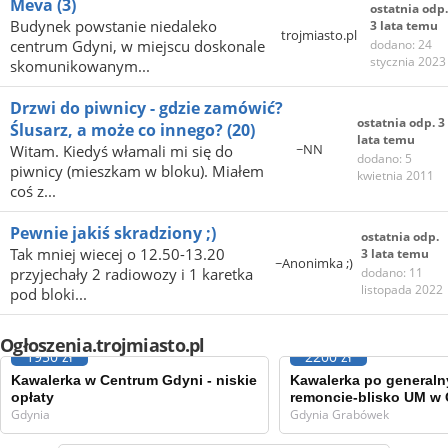
Meva
(3)
ostatnia odp.
Budynek powstanie niedaleko
3 lata temu
trojmiasto.pl
centrum Gdyni, w miejscu doskonale
dodano: 24
stycznia 2023
skomunikowanym...
Drzwi do piwnicy - gdzie zamówić?
ostatnia odp. 3
Ślusarz, a może co innego?
(20)
lata temu
~NN
Witam. Kiedyś włamali mi się do
dodano: 5
piwnicy (mieszkam w bloku). Miałem
kwietnia 2011
coś z...
Pewnie jakiś skradziony ;)
ostatnia odp.
Tak mniej wiecej o 12.50-13.20
3 lata temu
~Anonimka ;)
przyjechały 2 radiowozy i 1 karetka
dodano: 11
listopada 2022
pod bloki...
Ogłoszenia.trojmiasto.pl
1950 zł
2200 zł
Kawalerka w Centrum Gdyni - niskie
Kawalerka po general
opłaty
remoncie-blisko UM w
Gdynia
Gdynia Grabówek