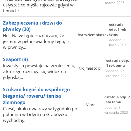
marca 2025
usłyszeć co myślą rajcowie gdyni w
temacie...
Zabezpieczenia i drzwi do
ostatnia
piwnicy
(20)
odp. 1 rok
temu
~ChytryZiemniaczek
Hej. Na wstępie zaznaczam, że
dodano: 1
jestem w pełni świadomy tego, iż
lipca 2010
w piwnicy...
Seaport
(3)
ostatnia odp.
Inwestycja powstaje na wzniesieniu,
1 rok temu
trojmiasto.pl
z którego rozciąga się widok na
dodano: 13
czerwca 2023
gdyńską...
Szukam kogoś do wspólnego
biegania/ roweru/ tenisa
ostatnia odp. 2
ziemnego
lata temu
Vihrr
dodano: 8
Cześć, około dwa razy w tygodniu po
września 2023
południu w Gdyni na Grabówku
wychodzę...