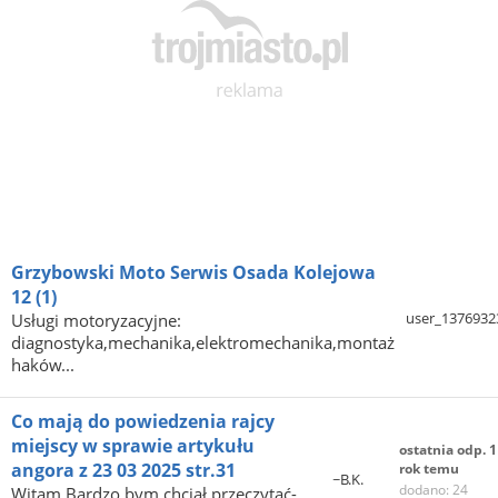
Grzybowski Moto Serwis Osada Kolejowa
12
(1)
user_1376932
Usługi motoryzacyjne:
diagnostyka,mechanika,elektromechanika,montaż
haków...
Co mają do powiedzenia rajcy
miejscy w sprawie artykułu
ostatnia odp. 1
angora z 23 03 2025 str.31
rok temu
~B.K.
dodano: 24
Witam.Bardzo bym chciał przeczytać-