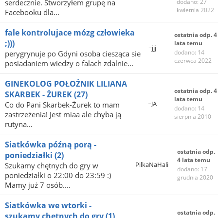
serdecznie. Stworzyłem grupę na
dodano: 27
kwietnia 2022
Facebooku dla...
fale kontrolujace mózg człowieka
ostatnia odp. 4
;)))
lata temu
~jjj
dodano: 14
perygrynuje po Gdyni osoba ciesząca sie
czerwca 2022
posiadaniem wiedzy o falach zdalnie...
GINEKOLOG POŁOŻNIK LILIANA
ostatnia odp. 4
SKARBEK - ŻUREK
(27)
lata temu
~JA
Co do Pani Skarbek-Żurek to mam
dodano: 14
zastrzeżenia! Jest miaa ale chyba ją
sierpnia 2010
rutyna...
Siatkówka późną porą -
ostatnia odp.
poniedziałki
(2)
4 lata temu
PilkaNaHali
Szukamy chętnych do gry w
dodano: 17
poniedziałki o 22:00 do 23:59 :)
grudnia 2020
Mamy już 7 osób....
Siatkówka we wtorki -
ostatnia odp.
szukamy chętnych do gry
(1)